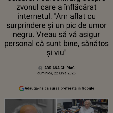
SURPRINDERE ȘI UN PIC DE UMOR
zvonul care a înflăcărat
NEGRU. VREAU SĂ VĂ ASIGUR
PERSONAL CĂ SUNT BINE,
internetul: "Am aflat cu
SĂNĂTOS ȘI VIU"
surprindere și un pic de umor
negru. Vreau să vă asigur
personal că sunt bine, sănătos
și viu"
Autor:
ADRIANA CHIRIAC
Publicat:
duminică, 22 iunie 2025
Actualizat:
duminică, 22 iunie 2025
Adaugă-ne ca sursă preferată în Google