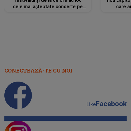
festivalul și de la ce ore au loc
nou capitol
cele mai așteptate concerte pe
care a
scena principală?
perioadă 
CONECTEAZĂ-TE CU NOI
Facebook
Like