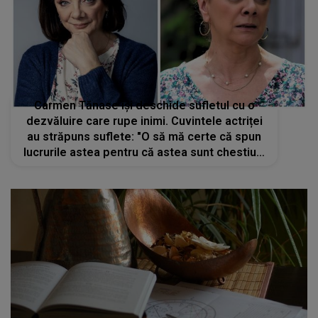
Carmen Tănase își deschide sufletul cu o
dezvăluire care rupe inimi. Cuvintele actriței
au străpuns suflete: "O să mă certe că spun
lucrurile astea pentru că astea sunt chestiuni
intime care chiar nu trebuie spuse.