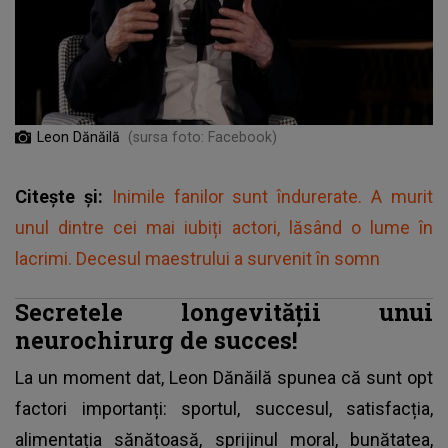
Leon Dănăilă
(sursa foto: Facebook)
Citește și:
Inimile fanilor sunt îndurerate. A murit
unul dintre cei mai iubiți actori, lăsând o lume în
lacrimi. Decesul maestrului a survenit în somn
Secretele longevității unui
neurochirurg de succes!
La un moment dat,
Leon Dănăilă
spunea că sunt opt
factori importanți: sportul, succesul, satisfacția,
alimentația sănătoasă, sprijinul moral, bunătatea,