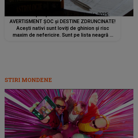
Horoscop săptămânal 23 - 29 iunie 2025:
AVERTISMENT ȘOC și DESTINE ZDRUNCINATE!
Acești nativi sunt loviți de ghinion și risc
maxim de nefericire. Sunt pe lista neagră a
stelelor. Ce trebuie să faci ca să eviți
dezastrul ce se apropie
STIRI MONDENE