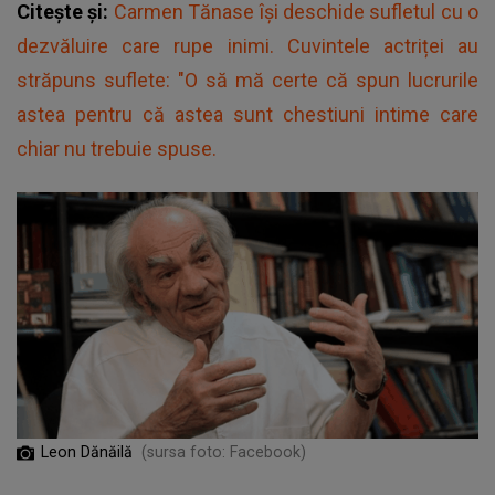
Citește și:
Carmen Tănase își deschide sufletul cu o
dezvăluire care rupe inimi. Cuvintele actriței au
străpuns suflete: "O să mă certe că spun lucrurile
astea pentru că astea sunt chestiuni intime care
chiar nu trebuie spuse.
Leon Dănăilă
(sursa foto: Facebook)