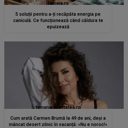
femeia.ro
5 soluții pentru a-ți recăpăta energia pe
caniculă. Ce funcționează când căldura te
epuizează
tvmania.libertatea.ro
Cum arată Carmen Brumă la 49 de ani, deși a
mâncat desert zilnic în vacanță: «Nu e noroc!»