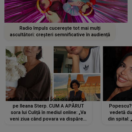
Radio Impuls cucerește tot mai mulți
ascultători: creșteri semnificative în audiență
MESAJUL care a făcut-o să plângă
CE SE Î
pe Ileana Sterp. CUM A APĂRUT
Popescu?
sora lui Culiță în mediul online: „Va
vedetă du
veni ziua când povara va dispărea,
din spital:
iar lacrimile...”