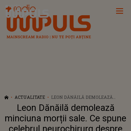
Radio Impuls
ACTUALITATE
LEON DĂNĂILĂ DEMOLEAZĂ
MINCIUNA MORȚII SALE. CE
Leon Dănăilă demolează
SPUNE CELEBRUL
NEUROCHIRURG DESPRE ZVONUL
minciuna morții sale. Ce spune
CARE A ÎNFLĂCĂRAT
celebrul neurochirurg despre
INTERNETUL: "AM AFLAT CU