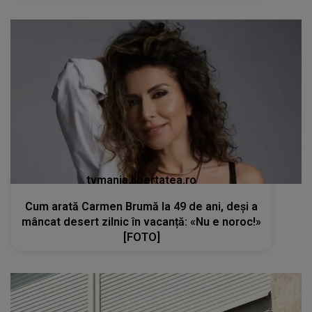
tvmania.libertatea.ro
Cum arată Carmen Brumă la 49 de ani, deși a
mâncat desert zilnic în vacanță: «Nu e noroc!»
[FOTO]