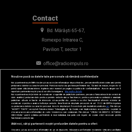
Contact
Bd. Mărăști 65-67,
Romexpo Intrarea C,
Pavilion T, sector 1
office@radioimpuls.ro
LIVE : 0754-222.999
Nouă ne pasă ca datele tale personale să rămână confidențiale
Noi și partenerii noștri
589
stocăm și/sau accesăm informații pe dispozitivul dvs., precum identificatorii cookie unici pentru
WhatsApp: 0754-222.999
prelucrarea datelor cu caracter personal. Puteți accepta sau gestiona preferințele dvs. făcând clic mai jos, respectiv vă
puteți opune utilizării unui interes legitim în orice moment pe pagina cu politica de confidențialitate. Aceste alegeri vor fi
raportate partenerilor noștri și nu vă vor afecta navigarea.
Mai multe detalii
Noi si partenerii nostri (retelele de socializare si agentiile de publicitate partenere, precum si furnizorii nostri de servicii de
date analitice) prelucram date pentru a permite website-ului sa functioneze, pentru a personaliza continutul si anunturile
publicitare afisate in functie de interesele si/sau profilul dvs., pentru a va oferi functionalitati aferente retelelor de
socializare si pentru a analiza traficul pe website. Beneficiati de drepturile prevazute de art. 15-22 din GDPR in legatura
cu prelucrarea datelor cu caracter personal. Aceste drepturi pot fi exercitate prin modalitatea indicata
aici
. Prin click pe
“ACCEPT TOATE”, acceptati folosirea tuturor Tehnologiilor de tip Cookie, care implica inclusiv acceptul dvs. cu privire la
stocarea/accesarea informatiilor de catre Vendor-ii cu care colaboram. Prin click pe “VREAU SA MODIFIC SETARILE
INDIVIDUAL” puteti schimba preferintele in mod individual, mai putin cele legate de cookie strict necesare pentru
functionarea website-ului.
Atât noi, cât și partenerii noștri prelucrăm datele pentru a oferi:
Stocarea și/sau accesarea informațiilor de pe un dispozitiv. Măsurarea performanței reclamelor. Utilizarea profilurilor