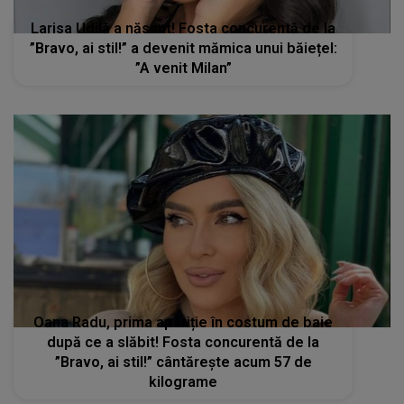
Larisa Udilă a născut! Fosta concurentă de la
”Bravo, ai stil!” a devenit mămica unui băiețel:
”A venit Milan”
Oana Radu, prima apariție în costum de baie
după ce a slăbit! Fosta concurentă de la
”Bravo, ai stil!” cântărește acum 57 de
kilograme