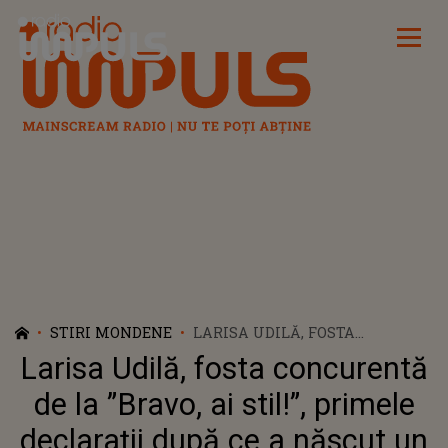
Radio Impuls
STIRI MONDENE
LARISA UDILĂ, FOSTA
CONCURENTĂ DE LA ”BRAVO, AI
Larisa Udilă, fosta concurentă
STIL!”, PRIMELE DECLARAȚII
DUPĂ CE A NĂSCUT UN
de la ”Bravo, ai stil!”, primele
BĂIEȚEL: ”ÎNCEPUSE SĂ-I
declarații după ce a născut un
SCADĂ PULSUL”