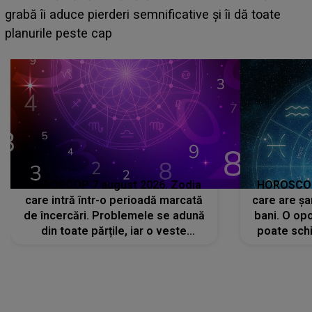
face o MĂRTURISIRE NEAȘTEPTATĂ despre mama
sa: "I-am spus și ei în față, eu nu te iubesc pentru
că..."
HOROSCOP 7 august 2026. Zodia
HOROSCOP 
care intră într-o perioadă marcată
care are șa
de încercări. Problemele se adună
bani. O opo
din toate părțile, iar o veste
poate schi
neașteptată îi dă planurile peste
la
cap