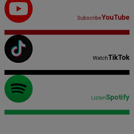
YouTube
Subscribe
TikTok
Watch
Spotify
Listen