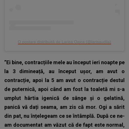
O postare distribuită de Larisa Ogica (@larisaudila)
”Ei bine, contracțiile mele au început ieri noapte pe
la 3 dimineață, au început ușor, am avut o
contracție, apoi la 5 am avut o contracție destul
de puternică, apoi când am fost la toaletă mi s-a
umplut hârtia igenică de sânge și o gelatină,
panică vă dați seama, am zis că mor. Ogi a sărit
din pat, nu înțelegeam ce se întâmplă. După ce ne-
am documentat am văzut că de fapt este normal,