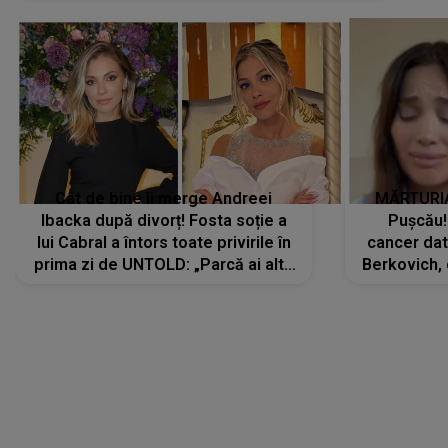
Cât de bine îi merge Andreei
MĂRTURIA
Ibacka după divorț! Fosta soție a
Pușcău!
lui Cabral a întors toate privirile în
cancer dato
prima zi de UNTOLD: „Parcă ai altă
Berkovich, 
strălucire, emani putere,
accident ru
încredere, siguranță...”
Dacă nu 