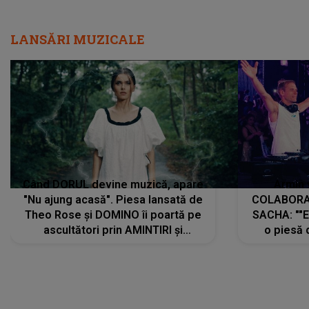
LANSĂRI MUZICALE
Când DORUL devine muzică, apare
Armin 
"Nu ajung acasă". Piesa lansată de
COLABORAR
Theo Rose și DOMINO îi poartă pe
SACHA: ""E
ascultători prin AMINTIRI și
o piesă 
REGĂSIRI, iar drumul emoțiilor
imediat pre
trece prin sufletul publicului:
cu mine șt
"Pentru toți cei care au plecat
păstrăm do
departe ca să le fie mai bine"