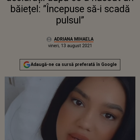
băiețel: ”Începuse să-i scadă
pulsul”
Autor:
ADRIANA MIHAELA
Publicat:
vineri, 13 august 2021
Actualizat:
vineri, 13 august 2021
Adaugă-ne ca sursă preferată în Google