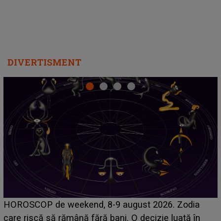
DIVERTISMENT
Emanuel a ținut ACEST DETALIU ASCUNS până
acum! În fața Alexandrei, concurentul din Casa Iubirii