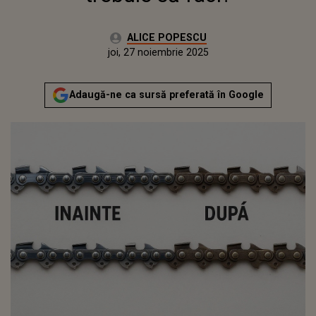
Autor:
ALICE POPESCU
Publicat:
joi, 27 noiembrie 2025
Actualizat:
joi, 27 noiembrie 2025
Adaugă-ne ca sursă preferată în Google