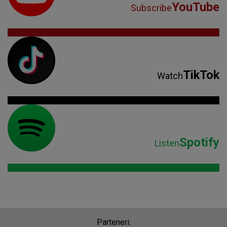
Spotify
Listen
Parteneri: