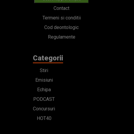
Categorii
Stiri
Emisiuni
Echipa
PODCAST
Concursuri
HOT40
Contact
Bd. Mărăști 65-67,
Romexpo Intrarea C,
Pavilion T, sector 1
office@radioimpuls.ro