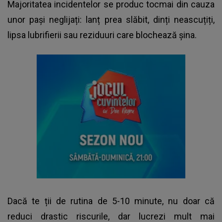
Majoritatea incidentelor se produc tocmai din cauza
unor pași neglijați: lanț prea slăbit, dinți neascuțiți,
lipsa lubrifierii sau reziduuri care blochează șina.
Dacă te ții de rutina de 5-10 minute, nu doar că
reduci drastic riscurile, dar lucrezi mult mai