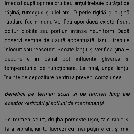
Imediat după oprirea drujbei, lanțul trebuie curățat de
rășină, rumeguș și ulei ars. O perie rigidă și puțină
răbdare fac minuni. Verifică apoi dacă există fisuri,
colțuri ciobite sau porțiuni întinse neuniform. Dacă
observi semne de uzură accentuată, lanțul trebuie
înlocuit sau reascuțit. Scoate lanțul și verifică șina —
depunerile în canal pot influența glisarea și
temperaturile de funcționare. La final, unge lanțul
înainte de depozitare pentru a preveni coroziunea.
Beneficii pe termen scurt și pe termen lung ale
acestor verificări și acțiuni de mentenanță
Pe termen scurt, drujba pornește ușor, taie rapid și
fără vibrații, iar tu lucrezi cu mai puțin efort și mai