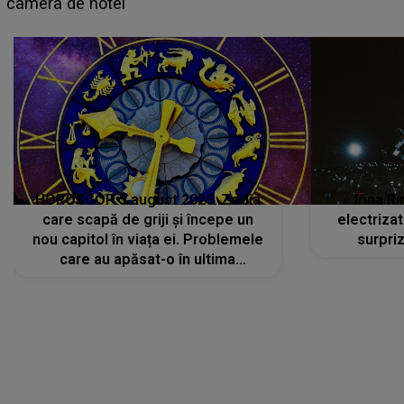
HOROSCOP 5 august 2026. Zodia
Irina R
care scapă de griji și începe un
electriza
nou capitol în viața ei. Problemele
surpri
care au apăsat-o în ultima
perioadă își găsesc, în sfârșit,
rezolvarea
CONECTEAZĂ-TE CU NOI