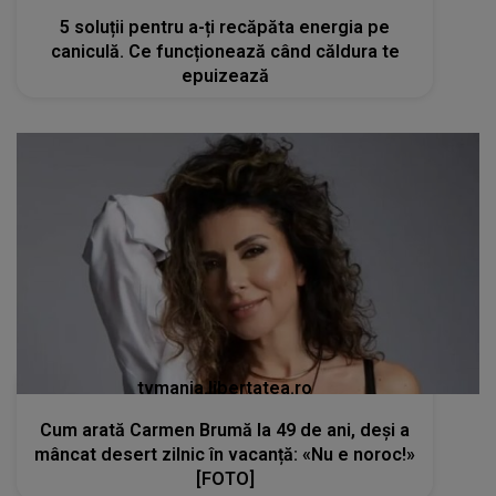
tvmania.libertatea.ro
Cum arată Carmen Brumă la 49 de ani, deși a
mâncat desert zilnic în vacanță: «Nu e noroc!»
[FOTO]