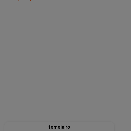
femeia.ro
5 soluții pentru a-ți recăpăta energia pe
caniculă. Ce funcționează când căldura te
epuizează