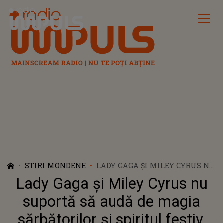
Radio Impuls
STIRI MONDENE
LADY GAGA ȘI MILEY CYRUS NU
SUPORTĂ SĂ AUDĂ DE MAGIA
Lady Gaga și Miley Cyrus nu
SĂRBĂTORILOR ȘI SPIRITUL
FESTIV. MOTIVUL PENTRU CARE
suportă să audă de magia
CELE DOUĂ ARTISTE URĂSC
sărbătorilor și spiritul festiv.
CRĂCIUNUL