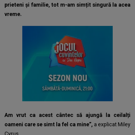
prieteni și familie, tot m-am simțit singură la acea
vreme.
Am vrut ca acest cântec să ajungă la ceilalți
oameni care se simt la fel ca mine”,
a explicat
Miley
Cyrus
.