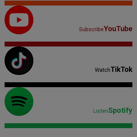
YouTube
Subscribe
TikTok
Watch
Spotify
Listen