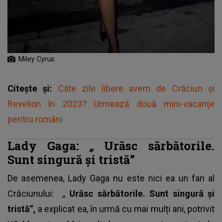
Miley Cyrus
Citește și:
Câte zile libere avem de Crăciun și
Revelion în 2023? Urmează două mini-vacanțe
pentru români
Lady Gaga:
„
Urăsc sărbătorile.
Sunt singură și tristă”
De asemenea,
Lady Gaga
nu este nici ea un fan al
Crăciunului:
„
Urăsc sărbătorile. Sunt singură și
tristă”
,
a explicat ea, în urmă cu mai mulți ani, potrivit