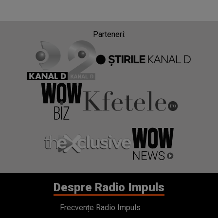
Parteneri:
Despre Radio Impuls
Frecvențe Radio Impuls