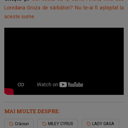
Loredana Groza de sărbători? Nu te-ai fi așteptat la
aceste sume
MAI MULTE DESPRE:
Crăciun
MILEY CYRUS
LADY GAGA