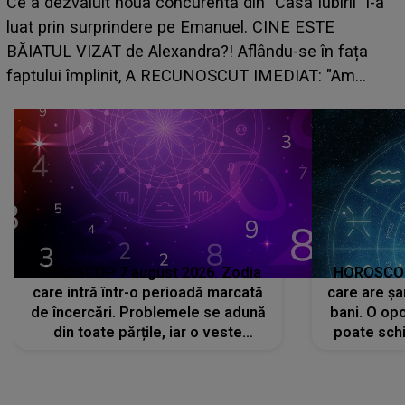
HOROSCOP de weekend, 8-9 augus
n "Casa Iubirii" l-a
care riscă să rămână fără bani. O d
l. CINE ESTE
grabă îi aduce pierderi semnificativ
lându-se în fața
planurile peste cap
T IMEDIAT: "Am
HOROSCOP 7 august 2026. Zodia
HOROSCOP 
care intră într-o perioadă marcată
care are șa
de încercări. Problemele se adună
bani. O opo
din toate părțile, iar o veste
poate schi
neașteptată îi dă planurile peste
la
cap