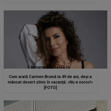
tvmania.libertatea.ro
Cum arată Carmen Brumă la 49 de ani, deși a
mâncat desert zilnic în vacanță: «Nu e noroc!»
[FOTO]