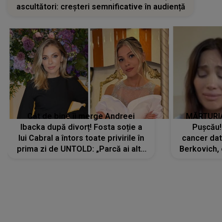
ascultători: creșteri semnificative în audiență
Cât de bine îi merge Andreei
MĂRTURIA
Ibacka după divorț! Fosta soție a
Pușcău!
lui Cabral a întors toate privirile în
cancer dato
prima zi de UNTOLD: „Parcă ai altă
Berkovich, 
strălucire, emani putere,
accident ru
încredere, siguranță...”
Dacă nu 