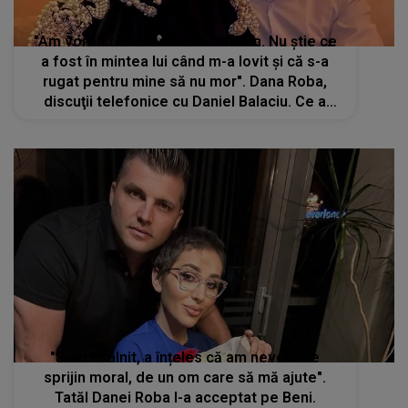
"Am vorbit recent cu el la telefon. Nu știe ce
a fost în mintea lui când m-a lovit și că s-a
rugat pentru mine să nu mor". Dana Roba,
discuţii telefonice cu Daniel Balaciu. Ce a
putut să-i transmită este de-a dreptul ireal
"S-au întâlnit, a înțeles că am nevoie de
sprijin moral, de un om care să mă ajute".
Tatăl Danei Roba l-a acceptat pe Beni.