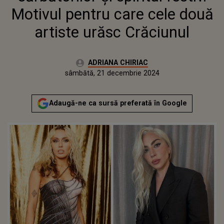
Motivul pentru care cele două
artiste urăsc Crăciunul
Autor:
ADRIANA CHIRIAC
Publicat:
luni, 25 decembrie 2023
Actualizat:
sâmbătă, 21 decembrie 2024
Adaugă-ne ca sursă preferată în Google