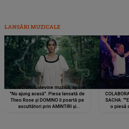
LANSĂRI MUZICALE
Când DORUL devine muzică, apare
Armin 
"Nu ajung acasă". Piesa lansată de
COLABORAR
Theo Rose și DOMINO îi poartă pe
SACHA: ""E
ascultători prin AMINTIRI și
o piesă 
REGĂSIRI, iar drumul emoțiilor
imediat pre
trece prin sufletul publicului:
cu mine șt
"Pentru toți cei care au plecat
păstrăm do