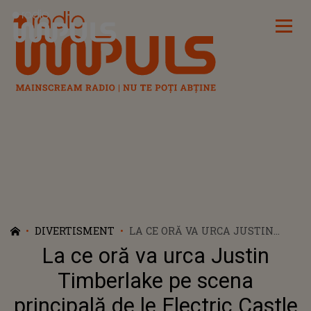
Radio Impuls
DIVERTISMENT
LA CE ORĂ VA URCA JUSTIN
TIMBERLAKE PE SCENA
La ce oră va urca Justin
PRINCIPALĂ DE LE ELECTRIC
CASTLE ASTĂZI, 17 IULIE 2025?
Timberlake pe scena
SUPERSTARUL INTERNAȚIONAL
principală de le Electric Castle
CÂNTĂ PENTRU PRIMA DATĂ ÎN