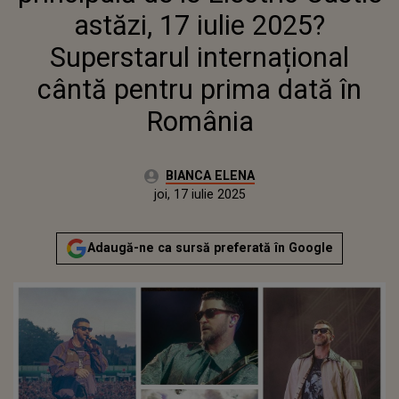
ROMÂNIA
astăzi, 17 iulie 2025?
Superstarul internațional
cântă pentru prima dată în
România
Autor:
BIANCA ELENA
Publicat:
joi, 17 iulie 2025
Actualizat:
joi, 17 iulie 2025
Adaugă-ne ca sursă preferată în Google