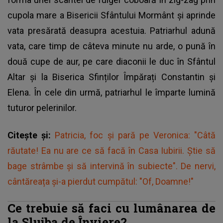
cupola mare a Bisericii Sfântului Mormânt și aprinde
vata presărată deasupra acestuia. Patriarhul adună
vata, care timp de câteva minute nu arde, o pună în
două cupe de aur, pe care diaconii le duc în Sfântul
Altar și la Biserica Sfinților Împărați Constantin și
Elena. În cele din urmă, patriarhul le împarte lumină
tuturor pelerinilor.
Citește și:
Patricia, foc și pară pe Veronica: "Câtă
răutate! Ea nu are ce să facă în Casa Iubirii. Știe să
bage strâmbe și să intervină în subiecte". De nervi,
cântăreața și-a pierdut cumpătul: "Of, Doamne!"
Ce trebuie să faci cu lumânarea de
la Slujba de Înviere?