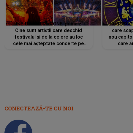
LINE-UP UNTOLD ONE, prima zi.
HOROSCOP 
Cine sunt artiștii care deschid
care scap
festivalul și de la ce ore au loc
nou capitol
cele mai așteptate concerte pe
care a
scena principală?
perioadă 
CONECTEAZĂ-TE CU NOI