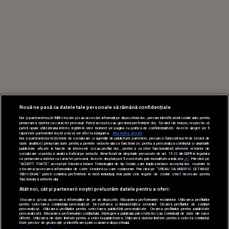
Nouă ne pasă ca datele tale personale să rămână confidențiale
Noi și partenerii noștri
589
stocăm și/sau accesăm informații pe dispozitivul dvs., precum identificatorii cookie unici pentru
prelucrarea datelor cu caracter personal. Puteți accepta sau gestiona preferințele dvs. făcând clic mai jos, respectiv vă
puteți opune utilizării unui interes legitim în orice moment pe pagina cu politica de confidențialitate. Aceste alegeri vor fi
raportate partenerilor noștri și nu vă vor afecta navigarea.
Mai multe detalii
Noi si partenerii nostri (retelele de socializare si agentiile de publicitate partenere, precum si furnizorii nostri de servicii de
date analitice) prelucram date pentru a permite website-ului sa functioneze, pentru a personaliza continutul si anunturile
publicitare afisate in functie de interesele si/sau profilul dvs., pentru a va oferi functionalitati aferente retelelor de
socializare si pentru a analiza traficul pe website. Beneficiati de drepturile prevazute de art. 15-22 din GDPR in legatura
cu prelucrarea datelor cu caracter personal. Aceste drepturi pot fi exercitate prin modalitatea indicata
aici
. Prin click pe
“ACCEPT TOATE”, acceptati folosirea tuturor Tehnologiilor de tip Cookie, care implica inclusiv acceptul dvs. cu privire la
stocarea/accesarea informatiilor de catre Vendor-ii cu care colaboram. Prin click pe “VREAU SA MODIFIC SETARILE
INDIVIDUAL” puteti schimba preferintele in mod individual, mai putin cele legate de cookie strict necesare pentru
functionarea website-ului.
Atât noi, cât și partenerii noștri prelucrăm datele pentru a oferi:
Stocarea și/sau accesarea informațiilor de pe un dispozitiv. Măsurarea performanței reclamelor. Utilizarea profilurilor
pentru selectarea conținutului personalizat. Dezvoltarea și îmbunătățirea serviciilor. Crearea profilurilor de conținut
personalizat. Utilizarea profilurilor pentru selectarea publicității personalizate. Crearea profilurilor pentru publicitate
personalizată. Măsurarea performanței conținutului. Înțelegerea publicului prin statistici sau combinații de date din surse
diferite. Utilizarea de date limitate pentru a selecta publicitatea. Utilizarea datelor limitate pentru a selecta conținutul.
Date precise de geolocație și identificarea prin scanarea dispozitivului.