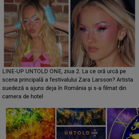
Ce a dezvăluit noua concurentă din "Casa Iubirii" l-a
luat prin surprindere pe Emanuel. CINE ESTE
BĂIATUL VIZAT de Alexandra?! Aflându-se în fața
faptului împlinit, A RECUNOSCUT IMEDIAT: "Am
avut..."