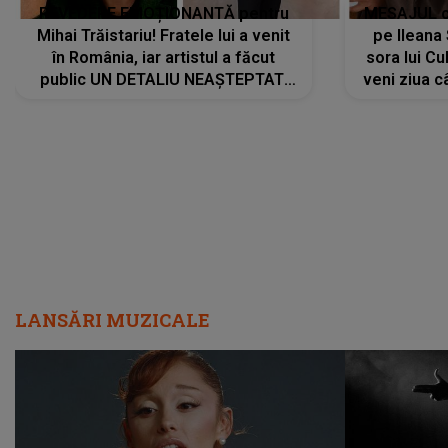
REVEDERE EMOȚIONANTĂ pentru
MESAJUL ca
Mihai Trăistariu! Fratele lui a venit
pe Ilean
în România, iar artistul a făcut
sora lui Cu
public UN DETALIU NEAȘTEPTAT:
veni ziua c
"Nu știu ce să-i zic. Voi ce spuneți
? Să se..."
LANSĂRI MUZICALE