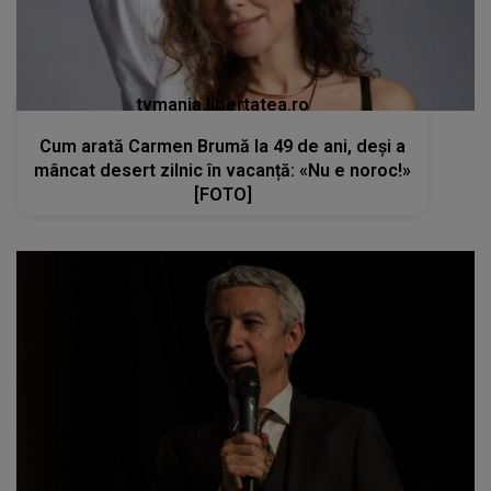
tvmania.libertatea.ro
Cum arată Carmen Brumă la 49 de ani, deși a
mâncat desert zilnic în vacanță: «Nu e noroc!»
[FOTO]