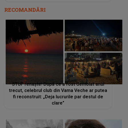
RECOMANDĂRI
STUF renaște! După ce a fost demolat anul
trecut, celebrul club din Vama Veche ar putea
fi reconstruit: „Deja lucrurile par destul de
clare”