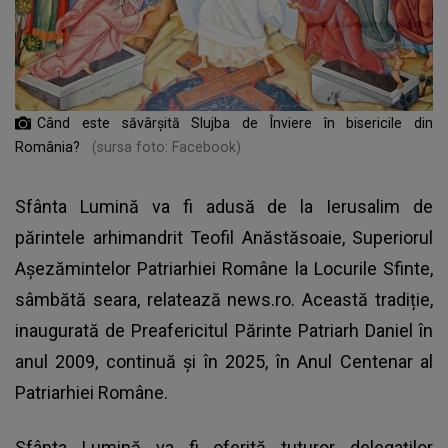
Când este săvârșită Slujba de Înviere în bisericile din
România?
(sursa foto: Facebook)
Sfânta Lumină va fi adusă de la Ierusalim de
părintele arhimandrit Teofil Anăstăsoaie, Superiorul
Aşezămintelor Patriarhiei Române la Locurile Sfinte,
sâmbătă seara, relatează news.ro. Această tradiție,
inaugurată de Preafericitul Părinte Patriarh Daniel în
anul 2009, continuă și în 2025, în Anul Centenar al
Patriarhiei Române.
Sfânta Lumină va fi oferită tuturor delegaţilor