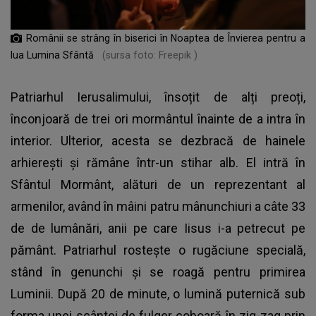
Românii se strâng în biserici în Noaptea de Învierea pentru a
lua Lumina Sfântă
(sursa foto: Freepik )
Patriarhul Ierusalimului, însoțit de alți preoți,
înconjoară de trei ori mormântul înainte de a intra în
interior. Ulterior, acesta se dezbracă de hainele
arhierești și rămâne într-un stihar alb. El intră în
Sfântul Mormânt, alături de un reprezentant al
armenilor, având în mâini patru mânunchiuri a câte 33
de de lumânări, anii pe care Iisus i-a petrecut pe
pământ. Patriarhul rostește o rugăciune specială,
stând în genunchi și se roagă pentru primirea
Luminii. După 20 de minute, o lumină puternică sub
forma unei scântei de fulger coboară în zig-zag prin