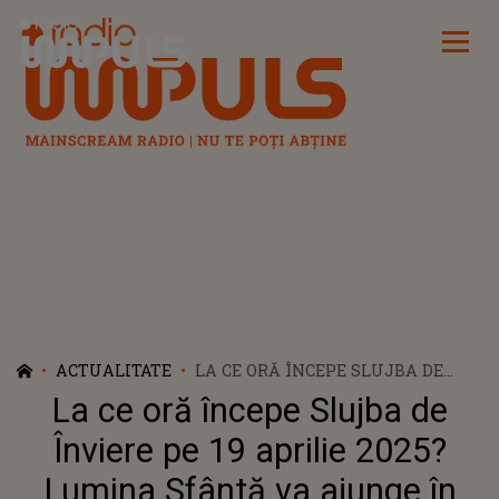
Radio Impuls
ACTUALITATE
LA CE ORĂ ÎNCEPE SLUJBA DE
ÎNVIERE PE 19 APRILIE 2025?
La ce oră începe Slujba de
LUMINA SFÂNTĂ VA AJUNGE ÎN
ROMÂNIA DE LA IERUSALIM ÎN
Înviere pe 19 aprilie 2025?
SÂMBĂTA MARE
Lumina Sfântă va ajunge în