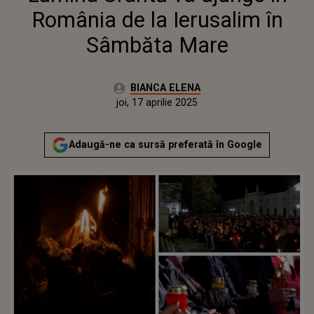
România de la Ierusalim în
Sâmbăta Mare
Autor:
BIANCA ELENA
Publicat:
joi, 17 aprilie 2025
Actualizat:
joi, 17 aprilie 2025
Adaugă-ne ca sursă preferată în Google