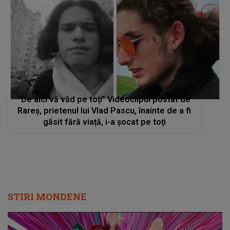
”De aici vă văd pe toți” Videoclipul postat de
Rareș, prietenul lui Vlad Pascu, înainte de a fi
găsit fără viață, i-a șocat pe toți
STIRI MONDENE