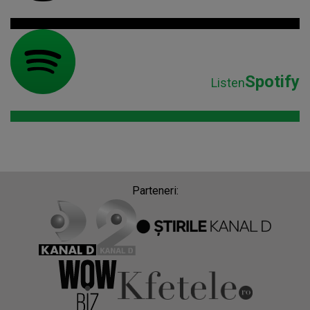
Spotify
Listen
Parteneri: