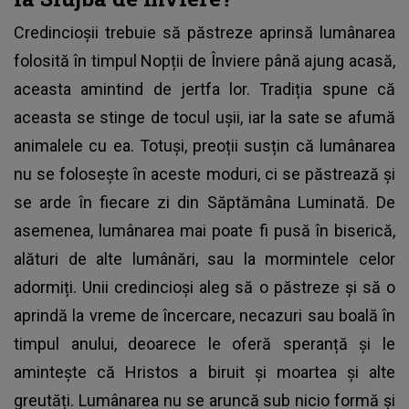
Credincioșii trebuie să păstreze aprinsă lumânarea
folosită în timpul Nopții de Înviere până ajung acasă,
aceasta amintind de jertfa lor. Tradiția spune că
aceasta se stinge de tocul ușii, iar la sate se afumă
animalele cu ea. Totuși, preoții susțin că lumânarea
nu se folosește în aceste moduri, ci se păstrează și
se arde în fiecare zi din
Săptămâna Luminată.
De
asemenea, lumânarea mai poate fi pusă în biserică,
alături de alte lumânări, sau la mormintele celor
adormiți. Unii credincioși aleg să o păstreze și să o
aprindă la vreme de încercare, necazuri sau boală în
timpul anului, deoarece le oferă speranță și le
amintește că Hristos a biruit și moartea și alte
greutăți. Lumânarea nu se aruncă sub nicio formă și