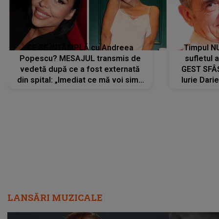
CE SE ÎNTÂMPLĂ cu Andreea
Timpul N
Popescu? MESAJUL transmis de
sufletul 
vedetă după ce a fost externată
GEST SFÂȘ
din spital: „Imediat ce mă voi simți
Iurie Dari
mai bine...”
măsură ce
LANSĂRI MUZICALE