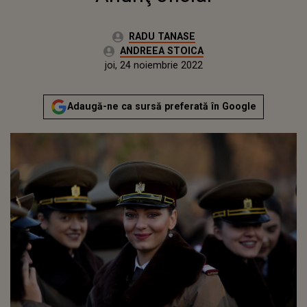
Autor:
RADU TANASE
Editor Web:
ANDREEA STOICA
Publicat:
miercuri, 1 decembrie 2021
Actualizat:
joi, 24 noiembrie 2022
Adaugă-ne ca sursă preferată în Google