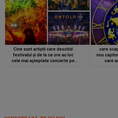
LINE-UP UNTOLD ONE, prima zi.
HOROSCOP 
Cine sunt artiștii care deschid
care scap
festivalul și de la ce ore au loc
nou capitol
cele mai așteptate concerte pe
care a
scena principală?
perioadă 