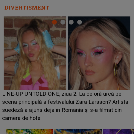
DIVERTISMENT
Ce a dezvăluit noua concurentă din "Casa Iubirii" l-a
luat prin surprindere pe Emanuel. CINE ESTE
BĂIATUL VIZAT de Alexandra?! Aflându-se în fața
faptului împlinit, A RECUNOSCUT IMEDIAT: "Am
avut..."