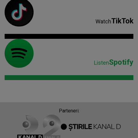
TikTok
Watch
Spotify
Listen
Parteneri: