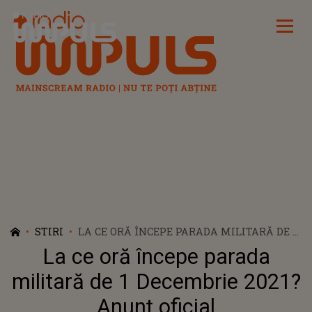
Radio Impuls
STIRI
LA CE ORĂ ÎNCEPE PARADA MILITARĂ DE 1
DECEMBRIE 2021? ANUNŢ OFICIAL
La ce oră începe parada
militară de 1 Decembrie 2021?
Anunţ oficial