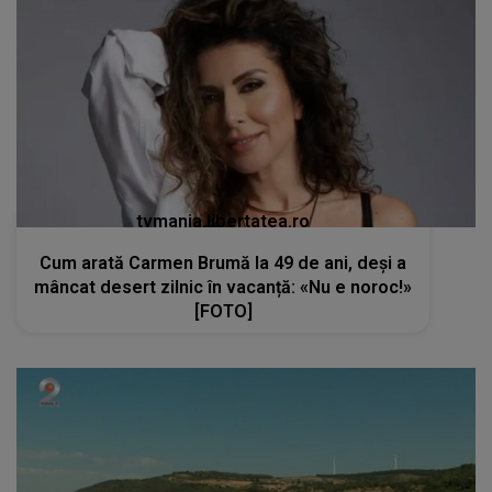
tvmania.libertatea.ro
Cum arată Carmen Brumă la 49 de ani, deși a
mâncat desert zilnic în vacanță: «Nu e noroc!»
[FOTO]