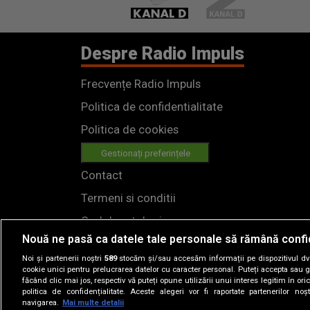
Despre Radio Impuls
Frecvențe Radio Impuls
Politica de confidentialitate
Politica de cookies
Gestionați preferințele
Contact
Termeni si conditii
Cod deontologic
Nouă ne pasă ca datele tale personale să rămână confi
Regulamente
Noi și partenerii noștri
589
stocăm și/sau accesăm informații pe dispozitivul dvs.
cookie unici pentru prelucrarea datelor cu caracter personal. Puteți accepta sau g
făcând clic mai jos, respectiv vă puteți opune utilizării unui interes legitim în 
politica de confidențialitate. Aceste alegeri vor fi raportate partenerilor no
navigarea.
Mai multe detalii