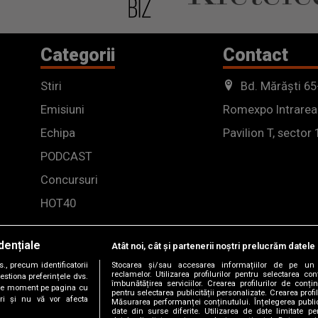
Categorii
Contact
Stiri
Bd. Mărăști 65
Emisiuni
Romexpo Intrarea
Echipa
Pavilion T, sector 
PODCAST
Concursuri
HOT40
dențiale
Atât noi, cât și partenerii noștri prelucrăm datele 
, precum identificatorii
Stocarea și/sau accesarea informațiilor de pe un 
reclamelor. Utilizarea profilurilor pentru selectarea con
estiona preferințele dvs.
îmbunătățirea serviciilor. Crearea profilurilor de conținu
orice moment pe pagina cu
pentru selectarea publicității personalizate. Crearea profil
ștri și nu vă vor afecta
Măsurarea performanței conținutului. Înțelegerea public
date din surse diferite. Utilizarea de date limitate pen