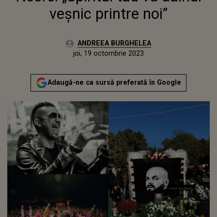
veșnic printre noi”
Autor:
ANDREEA BURGHELEA
Publicat:
miercuri, 19 octombrie 2022
Actualizat:
joi, 19 octombrie 2023
Adaugă-ne ca sursă preferată în Google