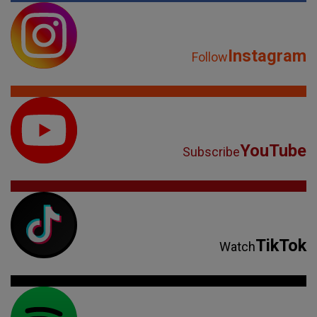
Instagram
Follow
YouTube
Subscribe
TikTok
Watch