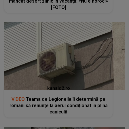
mâncat desert zilnic în vacanță: «Nu e noroc!»
[FOTO]
kanald2.ro
VIDEO
Teama de Legionella îi determină pe
români să renunțe la aerul condiționat în plină
caniculă