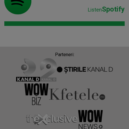
Spotify
Listen
Parteneri: