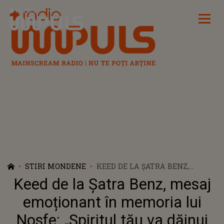
Radio Impuls
STIRI MONDENE
KEED DE LA ȘATRA BENZ,
MESAJ EMOȚIONANT ÎN
Keed de la Șatra Benz, mesaj
MEMORIA LUI NOSFE:
„SPIRITUL TĂU VA DĂINUI
emoționant în memoria lui
VEȘNIC PRINTRE NOI”
Nosfe: „Spiritul tău va dăinui