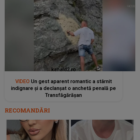
kanald2.ro
VIDEO
Un gest aparent romantic a stârnit
indignare și a declanșat o anchetă penală pe
Transfăgărășan
RECOMANDĂRI