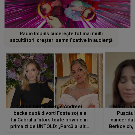
Radio Impuls cucerește tot mai mulți
ascultători: creșteri semnificative în audiență
Cât de bine îi merge Andreei
MĂRTURIA
Ibacka după divorț! Fosta soție a
Pușcău!
lui Cabral a întors toate privirile în
cancer dato
prima zi de UNTOLD: „Parcă ai altă
Berkovich, 
strălucire, emani putere,
accident ru