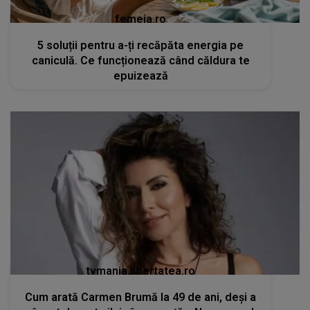
femeia.ro
5 soluții pentru a-ți recăpăta energia pe
caniculă. Ce funcționează când căldura te
epuizează
tvmania.libertatea.ro
Cum arată Carmen Brumă la 49 de ani, deși a