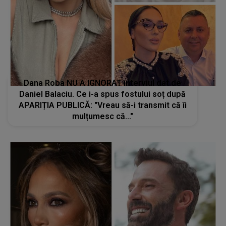
Dana Roba NU A IGNORAT interviul dat de
Daniel Balaciu. Ce i-a spus fostului soț după
APARIȚIA PUBLICĂ: "Vreau să-i transmit că îi
mulțumesc că..."