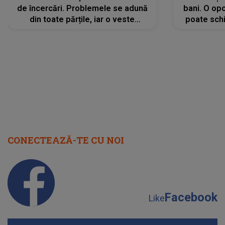
de încercări. Problemele se adună
bani. O opo
din toate părțile, iar o veste
poate schi
neașteptată îi dă planurile peste
la
cap
CONECTEAZĂ-TE CU NOI
Facebook
Like