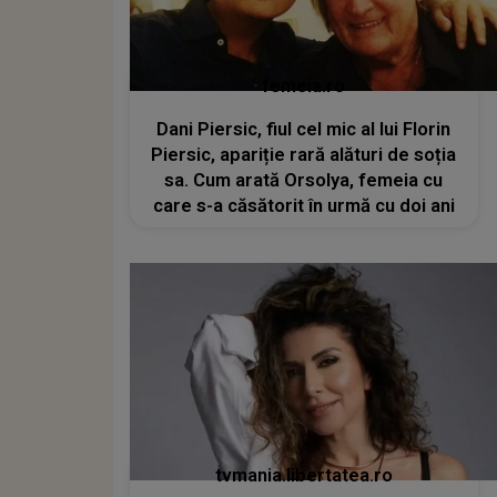
femeia.ro
Dani Piersic, fiul cel mic al lui Florin
Piersic, apariție rară alături de soția
sa. Cum arată Orsolya, femeia cu
care s-a căsătorit în urmă cu doi ani
tvmania.libertatea.ro