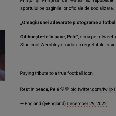
Prințul și Prințesa de Wales au republicat 
sportului pe paginile lor oficiale de socializare.
„Omagiu unei adevărate pictograme a fotbalu
Odihnește-te în pace, Pelé”
, scria pe retweetu
Stadionul Wembley i-a adus-o regretatului star a
Paying tribute to a true football icon.
Rest in peace, Pelé 💛💚
pic.twitter.com/iw1p
— England (@England)
December 29, 2022