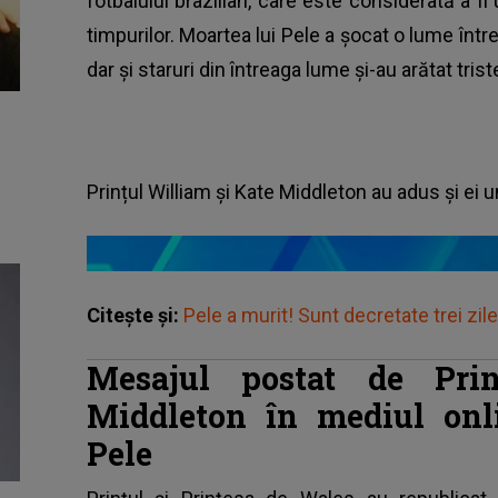
fotbalului brazilian, care este considerată a fi 
timpurilor. Moartea lui Pele a șocat o lume întreg
dar și staruri din întreaga lume și-au arătat tris
Prințul William și Kate Middleton au adus și ei un
Citește și:
Pele a murit! Sunt decretate trei zile 
Mesajul postat de Pri
Middleton în mediul onli
Pele