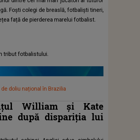
unul dintre cei mai mari jucători ai tuturor
ă. Foști colegi de breaslă, fotbaliști tineri,
tețea față de pierderea marelui fotbalist.
 tribut fotbalistului.
de doliu național în Brazilia
nțul William și Kate
ne după dispariția lui