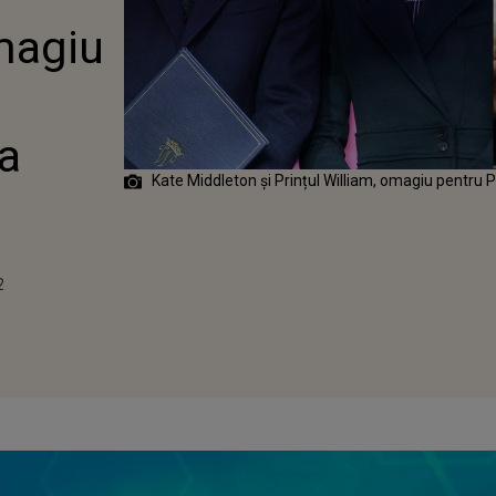
ĂRATĂ ICOANĂ
omagiu
LULUI”
a
Kate Middleton și Prințul William, omagiu pentru 
2
2