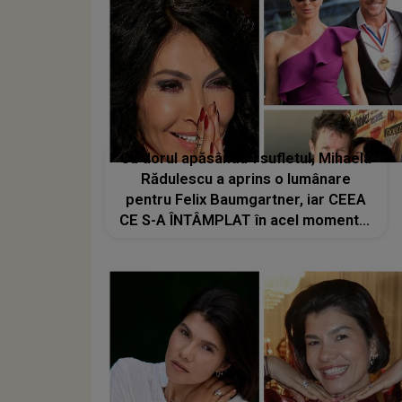
Cu dorul apăsându-i sufletul, Mihaela
Rădulescu a aprins o lumânare
pentru Felix Baumgartner, iar CEEA
CE S-A ÎNTÂMPLAT în acel moment i-
a adus LACRIMI și un ZÂMBET
NEAȘTEPTAT: "Când am deschis
ochii, un..."