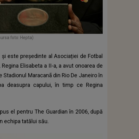
sursa foto: Hepta)
i și este președinte al Asociației de Fotbal
, Regina Elisabeta a II-a, a avut onoarea de
pe Stadionul Maracanã din Rio De Janeiro în
upa deasupra capului, în timp ce Regina
 spus el pentru The Guardian în 2006, după
in echipa tatălui său.