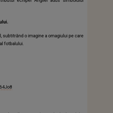
tributul echipei Angliei adus simbolului
lui.
l, subtitrănd o imagine a omagiului pe care
l fotbalului.
164Jo8