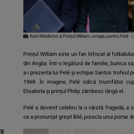
Kate Middleton și Prințul William, omagiu pentru Pelé
(
Prințul William este un fan înfocat al fotbalulu
din Anglia. Într-o legătură de familie, bunica sa
a-i prezenta lui Pelé și echipei Santos trofeul 
1968. În imagine, Pelé ridică triumfător c
Elisabeta și prințul Philip zâmbesc lângă el.
Pelé a devenit celebru la o vârstă fragedă, a
ce a pronunțat greșit Bilé, porecla unui portar d