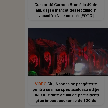
Cum arată Carmen Brumă la 49 de
ani, deși a mâncat desert zilnic în
vacanță: «Nu e noroc!» [FOTO]
kanald2.ro
VIDEO
Cluj-Napoca se pregătește
pentru cea mai spectaculoasă ediție
UNTOLD: sute de mii de participanți
și un impact economic de 120 de
milioane de euro