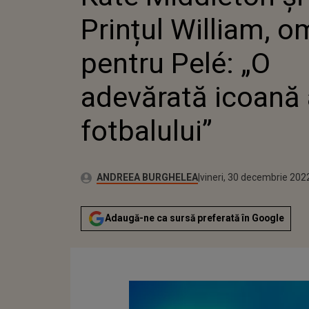
„O ADEV
Prințul William, 
A FOTBA
pentru Pelé: „O
adevărată icoană 
fotbalului”
Publicat:
Autor:
vineri, 30 decembrie 202
Actualizat:
ANDREEA BURGHELEA
vineri, 30 decembrie 202
Adaugă-ne ca sursă preferată în Google