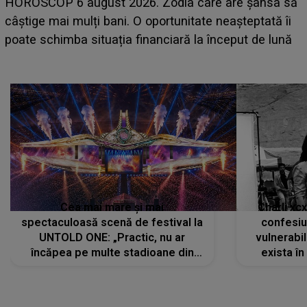
LINE-UP UNTOLD ONE, prima zi. Cine sunt artiștii
care deschid festivalul și de la ce ore au loc cele mai
așteptate concerte pe scena principală?
Cea mai mare și mai
Charli xc
spectaculoasă scenă de festival la
confesiu
UNTOLD ONE: „Practic, nu ar
vulnerabil
încăpea pe multe stadioane din
exista în
lume”. Evenimentul începe joi, 6
august 2026