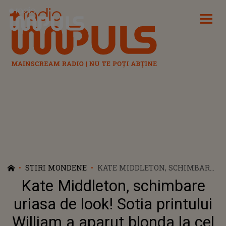
Radio Impuls
STIRI MONDENE
KATE MIDDLETON, SCHIMBARE
URIASA DE LOOK! SOTIA
Kate Middleton, schimbare
PRINTULUI WILLIAM A
APARUT BLONDA LA CEL MAI
uriasa de look! Sotia printului
RECENT EVENIMENT PUBLIC
William a aparut blonda la cel