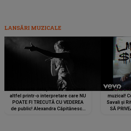
LANSĂRI MUZICALE
De această dată, "Dilaila" se simte
COLABORAR
altfel printr-o interpretare care NU
muzical! C
POATE FI TRECUTĂ CU VEDEREA
Savali și Ri
de public! Alexandra Căpitănescu
SĂ PRIV
a lansat VERSIUNEA LIVE a piesei