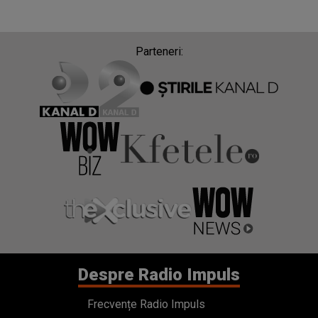
Parteneri:
Despre Radio Impuls
Frecvențe Radio Impuls