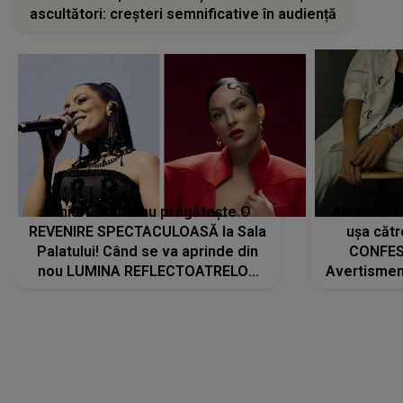
ascultători: creșteri semnificative în audiență
Tania Turtureanu pregătește O
Alexandra
REVENIRE SPECTACULOASĂ la Sala
ușa cătr
Palatului! Când se va aprinde din
CONFES
nou LUMINA REFLECTOATRELOR
Avertismentu
pentru artistă: " Vor fi multe
rămas ÎNT
cântece noi, în premieră. Cântece
au format-
care abia acum învață să respire"
"Am f