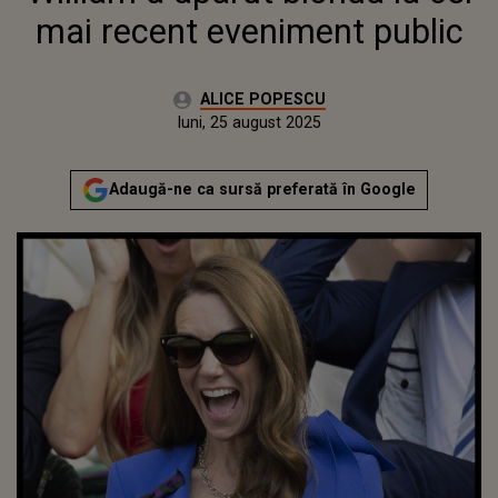
mai recent eveniment public
Autor:
ALICE POPESCU
Publicat:
luni, 25 august 2025
Actualizat:
luni, 25 august 2025
Adaugă-ne ca sursă preferată în Google