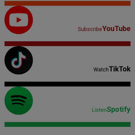
YouTube
Subscribe
TikTok
Watch
Spotify
Listen