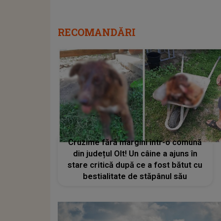
RECOMANDĂRI
Cruzime fără margini într-o comună
din județul Olt! Un câine a ajuns în
stare critică după ce a fost bătut cu
bestialitate de stăpânul său