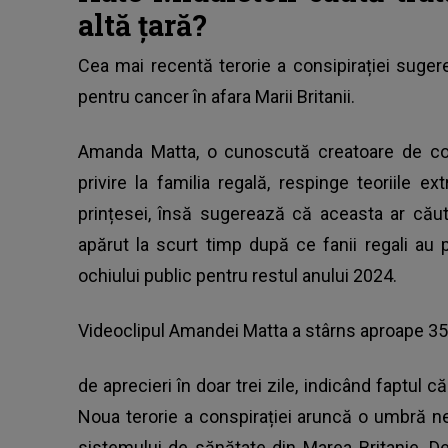
altă țară?
Cea mai recentă terorie a consipirației suge
pentru cancer în afara Marii Britanii.
Amanda Matta, o cunoscută creatoare de con
privire la familia regală, respinge teoriile 
prințesei, însă sugerează că aceasta ar căuta
apărut la scurt timp după ce fanii regali au
ochiului public pentru restul anului 2024.
Videoclipul Amandei Matta a stârns aproape 3
de aprecieri în doar trei zile, indicând faptul că
Noua terorie a conspirației aruncă o umbră ne
sistemului de sănătate din Marea Britanie. D