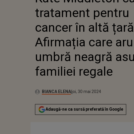
ALTĂ ȚA
tratament pentru
AFIRMA
ARUNCĂ
NEAGRĂ
cancer în altă țar
FAMILIE
Afirmația care ar
umbră neagră as
familiei regale
Autor:
Publicat:
BIANCA ELENA
joi, 30 mai 2024
Adaugă-ne ca sursă preferată în Google