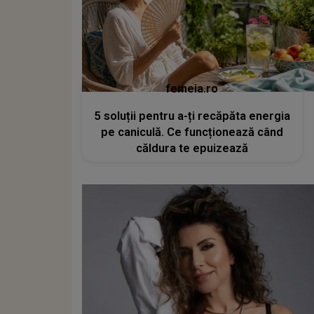
femeia.ro
5 soluții pentru a-ți recăpăta energia
pe caniculă. Ce funcționează când
căldura te epuizează