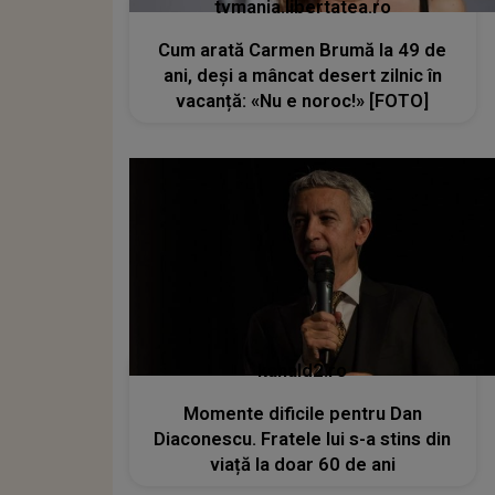
tvmania.libertatea.ro
Cum arată Carmen Brumă la 49 de
ani, deși a mâncat desert zilnic în
vacanță: «Nu e noroc!» [FOTO]
kanald2.ro
Momente dificile pentru Dan
Diaconescu. Fratele lui s-a stins din
viață la doar 60 de ani