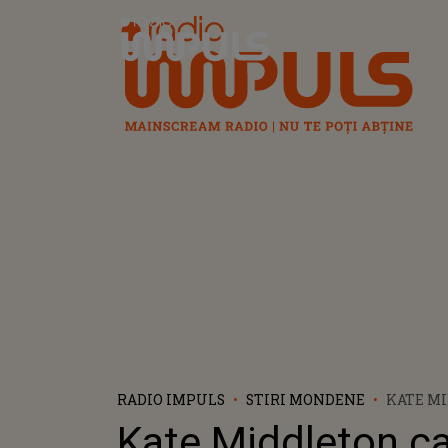
Radio Impuls
RADIO IMPULS
STIRI MONDENE
KATE M
CAUTĂ 
Kate Middleton c
PENTRU