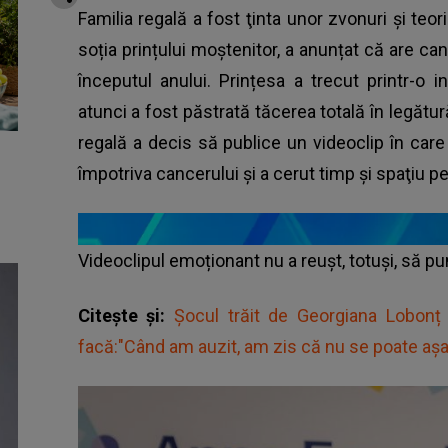
Familia regală a fost ţinta unor zvonuri şi teor
soția prințului moștenitor, a anunțat că are can
începutul anului. Prințesa a trecut printr-o i
atunci a fost păstrată tăcerea totală în legătură
regală a decis să publice un videoclip în car
împotriva cancerului și a cerut timp şi spaţiu pen
Videoclipul emoționant nu a reușt, totuși, să pu
Citește și:
Șocul trăit de Georgiana Lobonț
facă:"Când am auzit, am zis că nu se poate așa