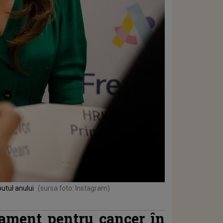
putul anului
(sursa foto: Instagram)
tament pentru cancer în