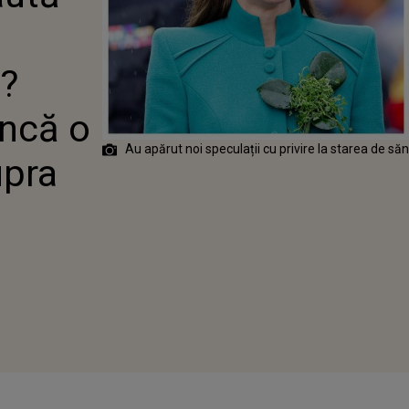
RĂ?
ȚIA CARE
 O UMBRĂ
 ASUPRA
ă?
I REGALE
uncă o
Au apărut noi speculații cu privire la starea de să
upra