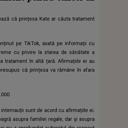
rează că
prințesa Kate
ar căuta tratament
ținut pe TikTok, axată pe informații cu
extreme cu privire la starea de sănătate a
 tratament în altă țară. Afirmațiile ei au
 presupus că prințesa va rămâne în afara
5.000
 internauții sunt de acord cu afirmațiile ei.
agră asupra familiei regale, dar și asupra
eși nu a aprofundat subiectul din respect