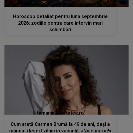
femeia.ro
Horoscop detaliat pentru luna septembrie
2026: zodiile pentru care intervin mari
schimbări
tvmania.libertatea.ro
Cum arată Carmen Brumă la 49 de ani, deși a
mâncat desert zilnic în vacanță: «Nu e noroc!»