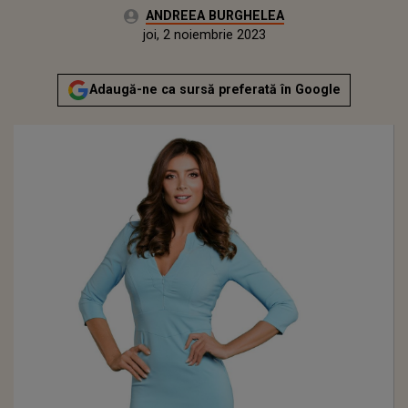
Autor:
ANDREEA BURGHELEA
Publicat:
miercuri, 2 noiembrie 2022
Actualizat:
joi, 2 noiembrie 2023
Adaugă-ne ca sursă preferată în Google