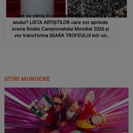
Cine va cânta în cea mai urmărită seară a
anului? LISTA ARTIȘTILOR care vor aprinde
scena finalei Campionatului Mondial 2026 și
vor transforma SEARA TROFEULUI într-un
show de neuitat: "Ceremonia de închidere va
încheia..."
STIRI MONDENE