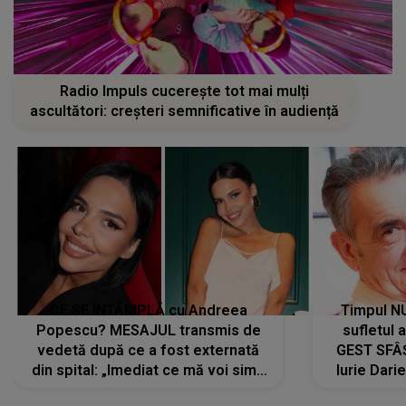
Radio Impuls cucerește tot mai mulți
ascultători: creșteri semnificative în audiență
CE SE ÎNTÂMPLĂ cu Andreea
Timpul N
Popescu? MESAJUL transmis de
sufletul 
vedetă după ce a fost externată
GEST SFÂȘ
din spital: „Imediat ce mă voi simți
Iurie Dari
mai bine...”
măsură ce