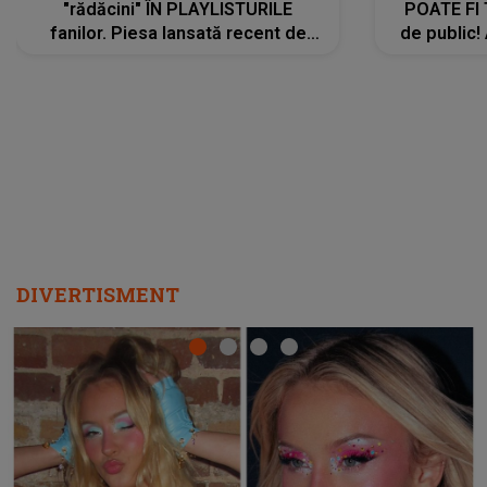
"rădăcini" ÎN PLAYLISTURILE
POATE FI
fanilor. Piesa lansată recent de
de public!
Ariana Grande îi face pe
a lansat V
ascultători SĂ O ASCULTE PE
REPEAT
DIVERTISMENT