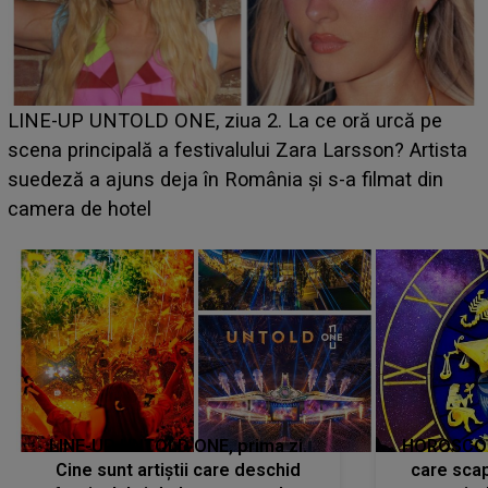
Ce a dezvăluit noua concurentă din "Casa Iubir
că pe
luat prin surprindere pe Emanuel. CINE ESTE
? Artista
BĂIATUL VIZAT de Alexandra?! Aflându-se în 
at din
faptului împlinit, A RECUNOSCUT IMEDIAT: "
avut..."
LINE-UP UNTOLD ONE, prima zi.
HOROSCOP 
Cine sunt artiștii care deschid
care scap