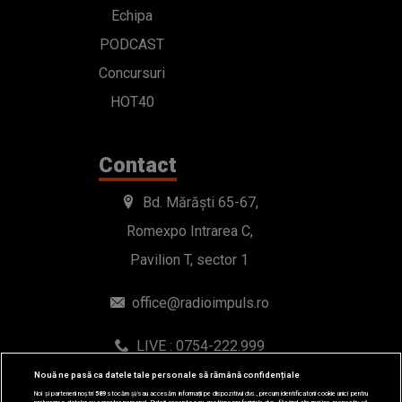
Echipa
PODCAST
Concursuri
HOT40
Contact
Bd. Mărăști 65-67,
Romexpo Intrarea C,
Pavilion T, sector 1
office@radioimpuls.ro
LIVE : 0754-222.999
WhatsApp: 0754-222.999
Nouă ne pasă ca datele tale personale să rămână confidențiale
Noi și partenerii noștri
589
stocăm și/sau accesăm informații pe dispozitivul dvs., precum identificatorii cookie unici pentru