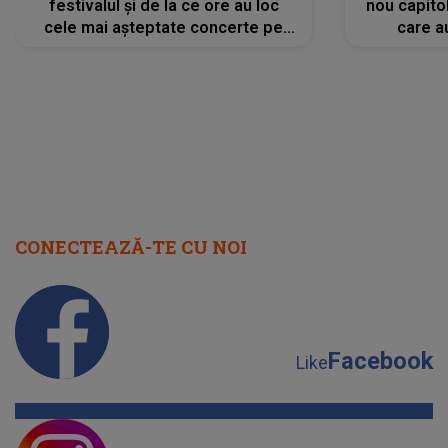
festivalul și de la ce ore au loc
nou capitol
cele mai așteptate concerte pe
care a
scena principală?
perioadă 
CONECTEAZĂ-TE CU NOI
Facebook
Like