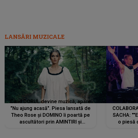
LANSĂRI MUZICALE
Când DORUL devine muzică, apare
Armin 
"Nu ajung acasă". Piesa lansată de
COLABORAR
Theo Rose și DOMINO îi poartă pe
SACHA: ""E
ascultători prin AMINTIRI și
o piesă 
REGĂSIRI, iar drumul emoțiilor
imediat pre
trece prin sufletul publicului:
cu mine șt