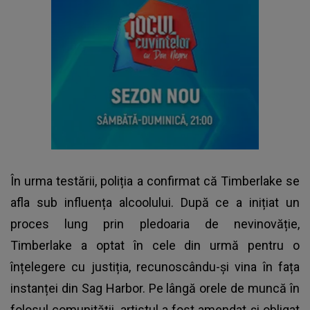
În urma testării, poliția a confirmat că Timberlake se
afla sub influența alcoolului. După ce a inițiat un
proces lung prin pledoaria de nevinovăție,
Timberlake a optat în cele din urmă pentru o
înțelegere cu justiția, recunoscându-și vina în fața
instanței din Sag Harbor. Pe lângă orele de muncă în
folosul comunității, artistul a fost amendat și obligat