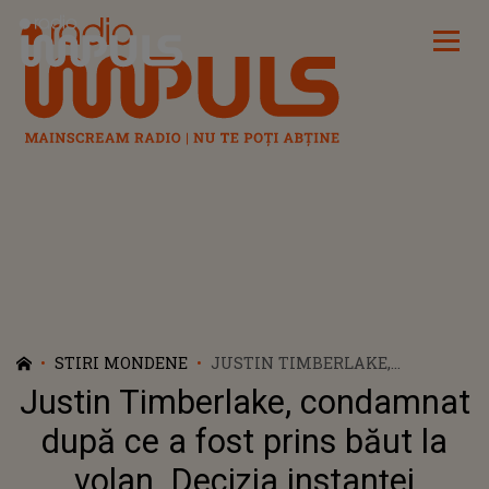
Radio Impuls
STIRI MONDENE
JUSTIN TIMBERLAKE,
CONDAMNAT DUPĂ CE A FOST
Justin Timberlake, condamnat
PRINS BĂUT LA VOLAN.
DECIZIA INSTANȚEI
după ce a fost prins băut la
volan. Decizia instanței