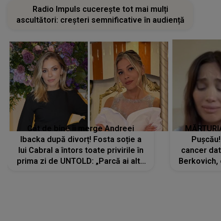
Radio Impuls cucerește tot mai mulți
ascultători: creșteri semnificative în audiență
Cât de bine îi merge Andreei
MĂRTURIA
Ibacka după divorț! Fosta soție a
Pușcău!
lui Cabral a întors toate privirile în
cancer dato
prima zi de UNTOLD: „Parcă ai altă
Berkovich, 
strălucire, emani putere,
accident ru
încredere, siguranță...”
Dacă nu 