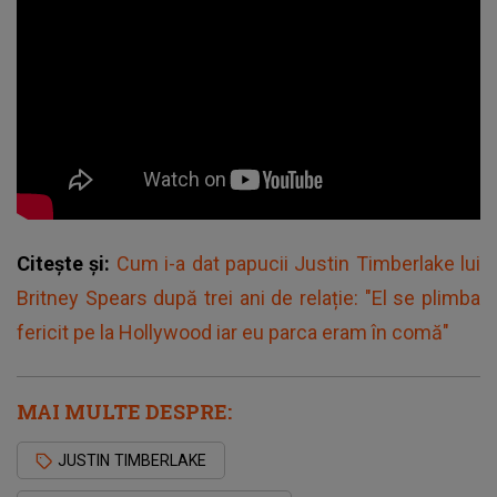
Citește și:
Cum i-a dat papucii Justin Timberlake lui
Britney Spears după trei ani de relație: "El se plimba
fericit pe la Hollywood iar eu parca eram în comă"
MAI MULTE DESPRE:
JUSTIN TIMBERLAKE