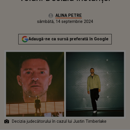
Autor:
ALINA PETRE
Publicat:
sâmbătă, 14 septembrie 2024
Actualizat:
sâmbătă, 14 septembrie 2024
Adaugă-ne ca sursă preferată în Google
Decizia judecătorului în cazul lui Justin Timberlake