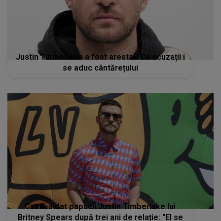
Justin Timberlake a fost arestat! Ce acuzații i
se aduc cântărețului
Cum i-a dat papucii Justin Timberlake lui
Britney Spears după trei ani de relație: "El se