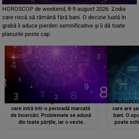
Emanuel a ținut ACEST DETALIU ASCUNS până
acum! În fața Alexandrei, concurentul din Casa Iubirii
face o MĂRTURISIRE NEAȘTEPTATĂ despre mama
sa: "I-am spus și ei în față, eu nu te iubesc pentru
că..."
HOROSCOP 7 august 2026. Zodia
HOROSCOP 
care intră într-o perioadă marcată
care are șa
de încercări. Problemele se adună
bani. O opo
din toate părțile, iar o veste
poate schi
neașteptată îi dă planurile peste
la
cap