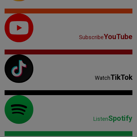
YouTube
Subscribe
TikTok
Watch
Spotify
Listen