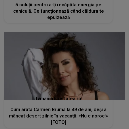
5 soluții pentru a-ți recăpăta energia pe
caniculă. Ce funcționează când căldura te
epuizează
tvmania.libertatea.ro
Cum arată Carmen Brumă la 49 de ani, deși a
mâncat desert zilnic în vacanță: «Nu e noroc!»
[FOTO]