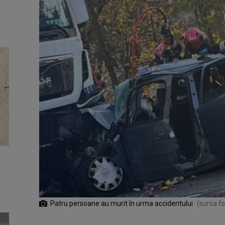
Patru persoane au murit în urma accidentului
(sursa f