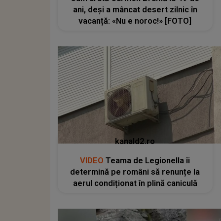
ani, deși a mâncat desert zilnic în
vacanță: «Nu e noroc!» [FOTO]
kanald2.ro
VIDEO
Teama de Legionella îi
determină pe români să renunțe la
aerul condiționat în plină caniculă