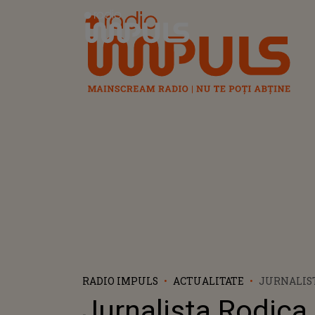
Radio Impuls
RADIO IMPULS
ACTUALITATE
JURNALIS
SĂRMAȘ F
Jurnalista Rodica
MURIT ÎNTR-UN GRAV