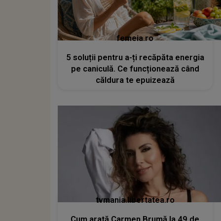
femeia.ro
5 soluții pentru a-ți recăpăta energia
pe caniculă. Ce funcționează când
căldura te epuizează
tvmania.libertatea.ro
Cum arată Carmen Brumă la 49 de