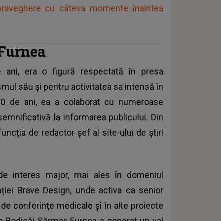
praveghere cu câteva momente înaintea
 Furnea
 ani, era o figură respectată în presa
ul său și pentru activitatea sa intensă în
30 de ani, ea a colaborat cu numeroase
semnificativă la informarea publicului. Din
cția de redactor-șef al site-ului de știri
e interes major, mai ales în domeniul
enției Brave Design, unde activa ca senior
 de conferințe medicale și în alte proiecte
e a Rodicăi Sărmaș Furnea a generat un val