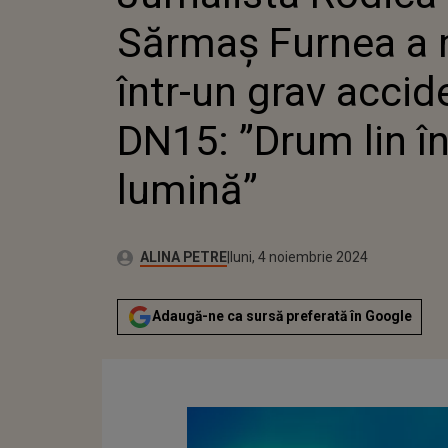
ACCIDENT 
Sărmaș Furnea a 
”DRUM LIN
într-un grav accid
DN15: ”Drum lin î
lumină”
Publicat:
Autor:
luni, 4 noiembrie 2024
Actualizat:
ALINA PETRE
luni, 4 noiembrie 2024
Adaugă-ne ca sursă preferată în Google