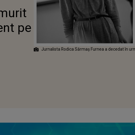
PE DN15:
murit
 ÎN LUMINĂ”
ent pe
n
Jurnalista Rodica Sărmaș Furnea a decedat în ur