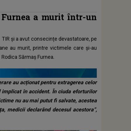
 Furnea a murit într-un
n TIR și a avut consecințe devastatoare, pe
ane au murit, printre victimele care și-au
tă Rodica Sărmaș Furnea.
cerare au acționat pentru extragerea celor
implicat în accident. În ciuda eforturilor
ictime nu au mai putut fi salvate, acestea
a, medicii declarând decesul acestora”,