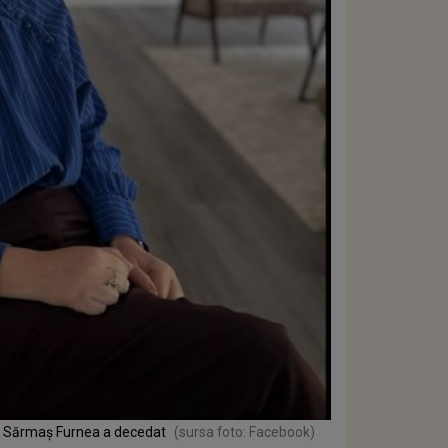
a Sărmaș Furnea a decedat
(sursa foto: Facebook)