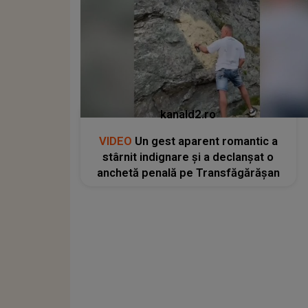
kanald2.ro
VIDEO
Un gest aparent romantic a
stârnit indignare și a declanșat o
anchetă penală pe Transfăgărășan