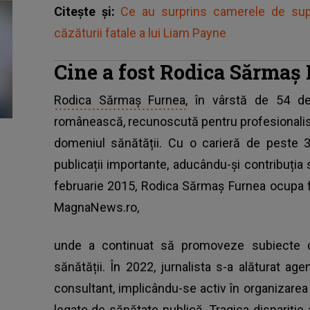
Citește și:
Ce au surprins camerele de su
căzăturii fatale a lui Liam Payne
Cine a fost Rodica Sărmaș
Rodica Sărmaș Furnea
, în vârstă de 54 de
românească, recunoscută pentru profesionalism
domeniul sănătății. Cu o carieră de peste 
publicații importante, aducându-și contribuția 
februarie 2015, Rodica Sărmaș Furnea ocupa fun
MagnaNews.ro,
unde a continuat să promoveze subiecte d
sănătății. În 2022, jurnalista s-a alăturat ag
consultant, implicându-se activ în organizarea
legate de sănătate publică. Tragica dispariți