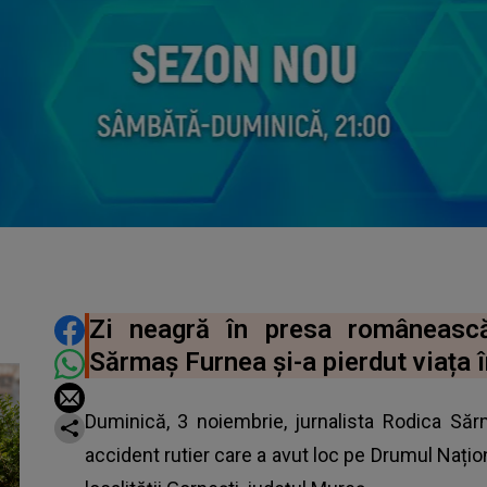
DISTRIBUIE ARTICOLUL
Zi neagră în presa românească
Sărmaș Furnea și-a pierdut viața î
Duminică, 3 noiembrie, jurnalista Rodica Să
accident rutier care a avut loc pe Drumul Națion