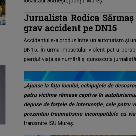
localității Gornești, județul Mureș.
Jurnalista Rodica Sărmaș
grav accident pe DN15
Accidentul s-a produs între un autoturism și u
DN15
. În urma impactului violent patru perso
pierdut viața se numără și cunoscuta jurnalis
„Ajunse la fața locului, echipajele de descar
patru victime rămase captive în autoturismul 
depuse de forțele de intervenție, cele patru v
prezentau traumatisme incompatibile cu viaț
transmite ISU Mureș.