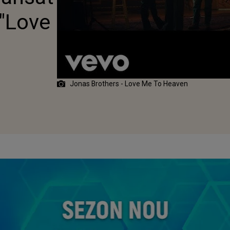
EI "LOVE ME TO
 "Love
VEN"
Jonas Brothers - Love Me To Heaven