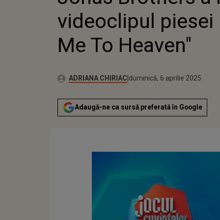
PIES
videoclipul piesei
HEA
Me To Heaven"
Publicat:
Autor:
duminică, 6 aprilie 2025
Actualizat:
ADRIANA CHIRIAC
duminică, 6 aprilie 2025
Adaugă-ne ca sursă preferată în Google