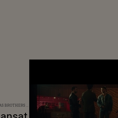
AS BROTHERS A
SAT
lansat
EOCLIPUL