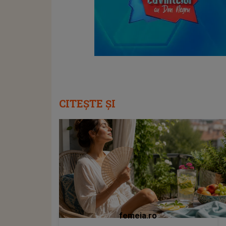
CITEȘTE ȘI
femeia.ro