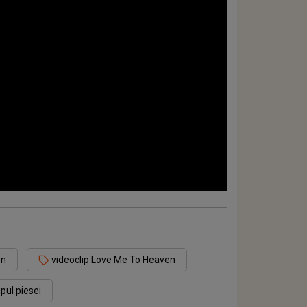
en
videoclip Love Me To Heaven
ipul piesei