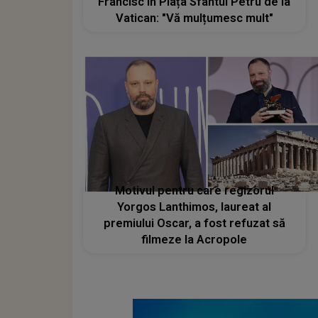
Francisc în Piața Sfântul Petru de la
Vatican: "Vă mulțumesc mult"
Motivul pentru care regizorul
Yorgos Lanthimos, laureat al
premiului Oscar, a fost refuzat să
filmeze la Acropole