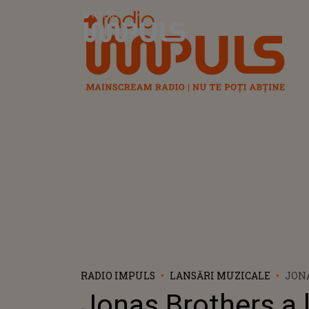
Radio Impuls
RADIO IMPULS
LANSĂRI MUZICALE
JON
LAN
Jonas Brothers a 
VID