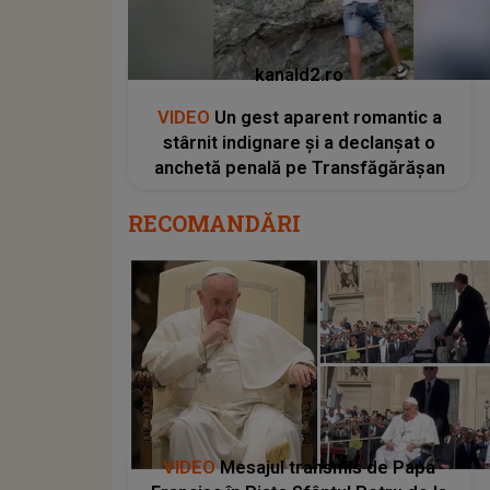
kanald2.ro
VIDEO
Un gest aparent romantic a
stârnit indignare și a declanșat o
anchetă penală pe Transfăgărășan
RECOMANDĂRI
VIDEO
Mesajul transmis de Papa