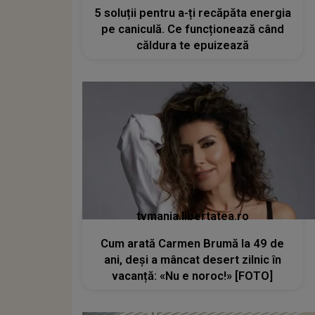
5 soluții pentru a-ți recăpăta energia
pe caniculă. Ce funcționează când
căldura te epuizează
tvmania.libertatea.ro
Cum arată Carmen Brumă la 49 de
ani, deși a mâncat desert zilnic în
vacanță: «Nu e noroc!» [FOTO]