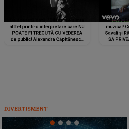
De această dată, "Dilaila" se simte
COLABORAR
altfel printr-o interpretare care NU
muzical! C
POATE FI TRECUTĂ CU VEDEREA
Savali și Ri
de public! Alexandra Căpitănescu
SĂ PRIV
a lansat VERSIUNEA LIVE a piesei
DIVERTISMENT