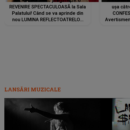
Tania Turtureanu pregătește O
Alexandra
REVENIRE SPECTACULOASĂ la Sala
ușa cătr
Palatului! Când se va aprinde din
CONFES
nou LUMINA REFLECTOATRELOR
Avertismentu
pentru artistă: " Vor fi multe
rămas ÎNT
cântece noi, în premieră. Cântece
au format-
care abia acum învață să respire"
"Am f
LANSĂRI MUZICALE