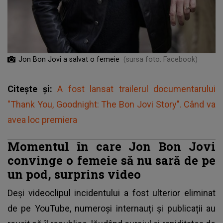
Jon Bon Jovi a salvat o femeie
(sursa foto: Facebook)
Citește și:
A fost lansat trailerul documentarului
"Thank You, Goodnight: The Bon Jovi Story". Când va
avea loc premiera
Momentul în care Jon Bon Jovi
convinge o femeie să nu sară de pe
un pod, surprins video
Deși videoclipul incidentului a fost ulterior eliminat
de pe YouTube, numeroși internauți și publicații au