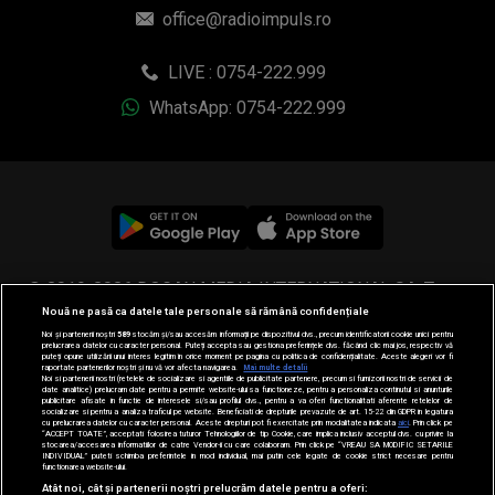
office@radioimpuls.ro
LIVE : 0754-222.999
WhatsApp: 0754-222.999
© 2019-2026 DOGAN MEDIA INTERNATIONAL SA, Toate
Nouă ne pasă ca datele tale personale să rămână confidențiale
drepturile rezervate.
Noi și partenerii noștri
589
stocăm și/sau accesăm informații pe dispozitivul dvs., precum identificatorii cookie unici pentru
prelucrarea datelor cu caracter personal. Puteți accepta sau gestiona preferințele dvs. făcând clic mai jos, respectiv vă
puteți opune utilizării unui interes legitim în orice moment pe pagina cu politica de confidențialitate. Aceste alegeri vor fi
raportate partenerilor noștri și nu vă vor afecta navigarea.
Mai multe detalii
Noi si partenerii nostri (retelele de socializare si agentiile de publicitate partenere, precum si furnizorii nostri de servicii de
date analitice) prelucram date pentru a permite website-ului sa functioneze, pentru a personaliza continutul si anunturile
publicitare afisate in functie de interesele si/sau profilul dvs., pentru a va oferi functionalitati aferente retelelor de
socializare si pentru a analiza traficul pe website. Beneficiati de drepturile prevazute de art. 15-22 din GDPR in legatura
cu prelucrarea datelor cu caracter personal. Aceste drepturi pot fi exercitate prin modalitatea indicata
aici
. Prin click pe
“ACCEPT TOATE”, acceptati folosirea tuturor Tehnologiilor de tip Cookie, care implica inclusiv acceptul dvs. cu privire la
stocarea/accesarea informatiilor de catre Vendor-ii cu care colaboram. Prin click pe “VREAU SA MODIFIC SETARILE
INDIVIDUAL” puteti schimba preferintele in mod individual, mai putin cele legate de cookie strict necesare pentru
functionarea website-ului.
Atât noi, cât și partenerii noștri prelucrăm datele pentru a oferi: