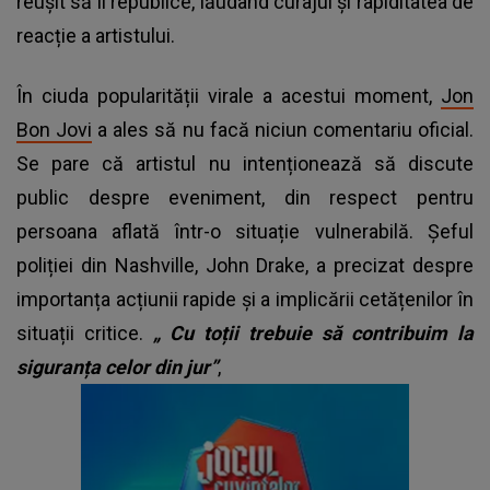
reușit să îl republice, lăudând curajul și rapiditatea de
reacție a artistului.
În ciuda popularității virale a acestui moment,
Jon
Bon Jovi
a ales să nu facă niciun comentariu oficial.
Se pare că artistul nu intenționează să discute
public despre eveniment, din respect pentru
persoana aflată într-o situație vulnerabilă. Șeful
poliției din Nashville, John Drake, a precizat despre
importanța acțiunii rapide și a implicării cetățenilor în
situații critice.
„
Cu toții trebuie să contribuim la
siguranța celor din jur”
,