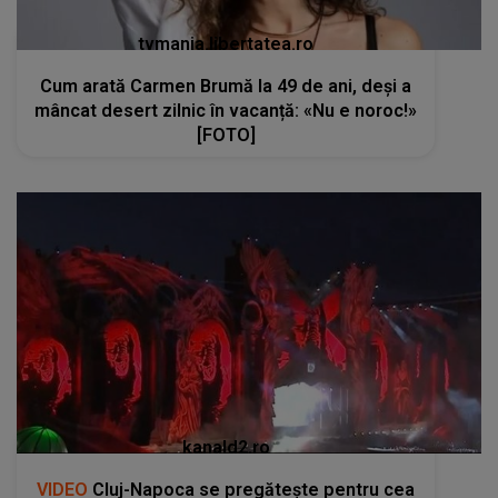
tvmania.libertatea.ro
Cum arată Carmen Brumă la 49 de ani, deși a
mâncat desert zilnic în vacanță: «Nu e noroc!»
[FOTO]
kanald2.ro
VIDEO
Cluj-Napoca se pregătește pentru cea