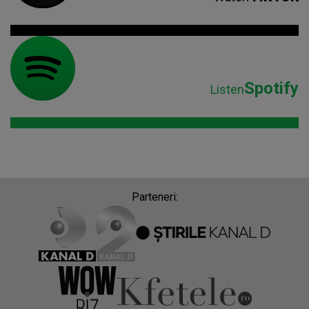
Spotify
Listen
Parteneri: