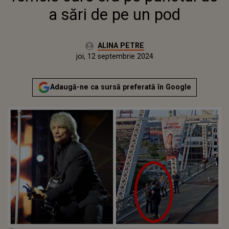
a sări de pe un pod
Autor:
ALINA PETRE
Publicat:
joi, 12 septembrie 2024
Actualizat:
joi, 12 septembrie 2024
Adaugă-ne ca sursă preferată în Google