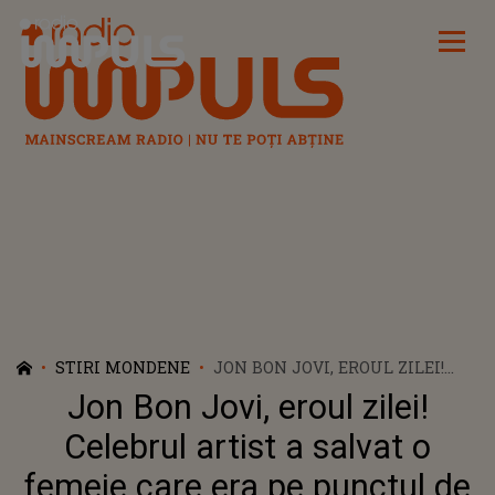
Radio Impuls
STIRI MONDENE
JON BON JOVI, EROUL ZILEI!
CELEBRUL ARTIST A SALVAT O
Jon Bon Jovi, eroul zilei!
FEMEIE CARE ERA PE PUNCTUL
DE A SĂRI DE PE UN POD
Celebrul artist a salvat o
femeie care era pe punctul de