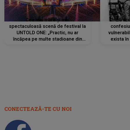
Cea mai mare și mai
Charli xc
spectaculoasă scenă de festival la
confesiu
UNTOLD ONE: „Practic, nu ar
vulnerabil
încăpea pe multe stadioane din
exista în
lume”. Evenimentul începe joi, 6
august 2026
CONECTEAZĂ-TE CU NOI