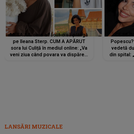
MESAJUL care a făcut-o să plângă
CE SE Î
pe Ileana Sterp. CUM A APĂRUT
Popescu?
sora lui Culiță în mediul online: „Va
vedetă du
veni ziua când povara va dispărea,
din spital:
iar lacrimile...”
LANSĂRI MUZICALE