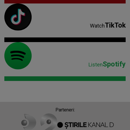
TikTok
Watch
Spotify
Listen
Parteneri: