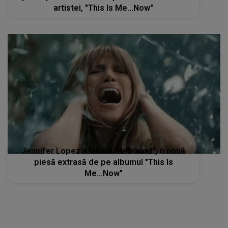
artistei, "This Is Me...Now"
Jennifer Lopez a lansat "Rebound", o nouă
piesă extrasă de pe albumul "This Is
Me...Now"