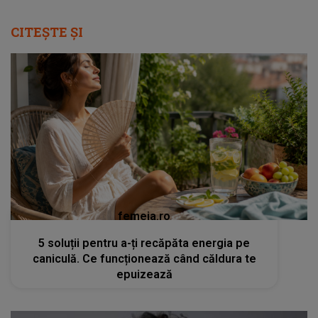
CITEȘTE ȘI
femeia.ro
5 soluții pentru a-ți recăpăta energia pe
caniculă. Ce funcționează când căldura te
epuizează