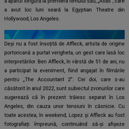
a apărut singură la premiera filmului său, „Atlas”, care
a avut loc luni seară la Egyptian Theatre din
Hollywood, Los Angeles.
Deși nu a fost însoțită de Affleck, artista de origine
portoricană a purtat verigheta, un gest care lasă loc
interpretărilor. Ben Affleck, în vârstă de 51 de ani, nu
a participat la eveniment, fiind angajat în filmările
pentru „The Accountant 2”. Cei doi, care s-au
căsătorit în anul 2022, sunt subiectul zvonurilor care
sugerează că în prezent trăiesc separat în Los
Angeles, din cauza unor tensiuni în căsnicie. Cu
toate acestea, în weekend, Lopez și Affleck au fost
fotografiați împreună, continuând să-și afișeze