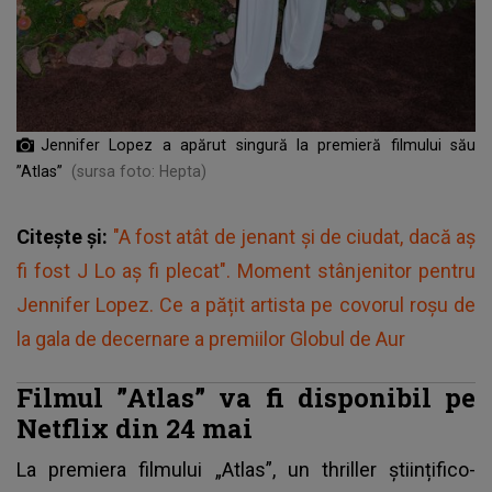
Jennifer Lopez a apărut singură la premieră filmului său
”Atlas”
(sursa foto: Hepta)
Citește și:
"A fost atât de jenant și de ciudat, dacă aș
fi fost J Lo aș fi plecat". Moment stânjenitor pentru
Jennifer Lopez. Ce a pățit artista pe covorul roșu de
la gala de decernare a premiilor Globul de Aur
Filmul ”Atlas” va fi disponibil pe
Netflix din 24 mai
La premiera filmului „Atlas”, un thriller științifico-