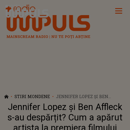
Radio Impuls
STIRI MONDENE
JENNIFER LOPEZ ȘI BEN
AFFLECK S-AU DESPĂRȚIT?
Jennifer Lopez și Ben Affleck
CUM A APĂRUT ARTISTA LA
PREMIERA FILMULUI
s-au despărțit? Cum a apărut
artista la premiera filmului