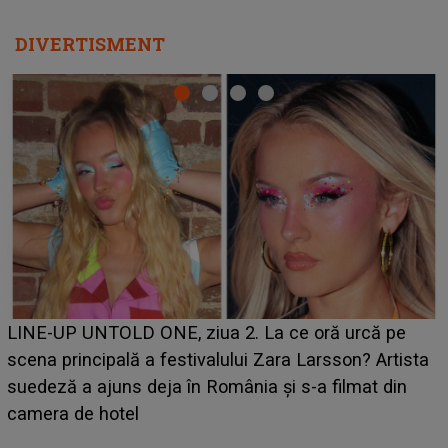
DIVERTISMENT
Ce a dezvăluit noua concurentă din "Casa Iubirii" l-a
luat prin surprindere pe Emanuel. CINE ESTE
BĂIATUL VIZAT de Alexandra?! Aflându-se în fața
faptului împlinit, A RECUNOSCUT IMEDIAT: "Am
avut..."