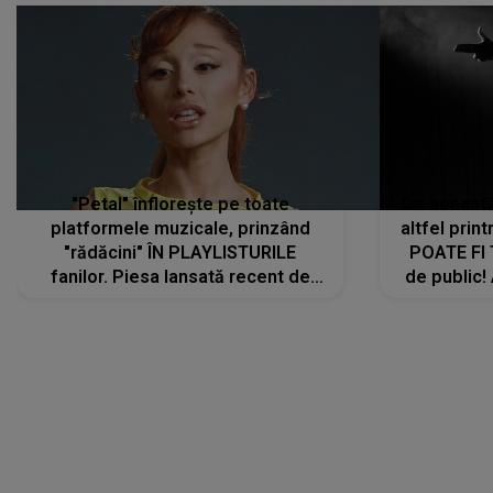
"Petal" înflorește pe toate
De această 
platformele muzicale, prinzând
altfel prin
"rădăcini" ÎN PLAYLISTURILE
POATE FI
fanilor. Piesa lansată recent de
de public!
Ariana Grande îi face pe
a lansat V
ascultători SĂ O ASCULTE PE
REPEAT