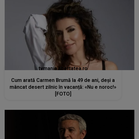
tvmania.libertatea.ro
Cum arată Carmen Brumă la 49 de ani, deși a
mâncat desert zilnic în vacanță: «Nu e noroc!»
[FOTO]