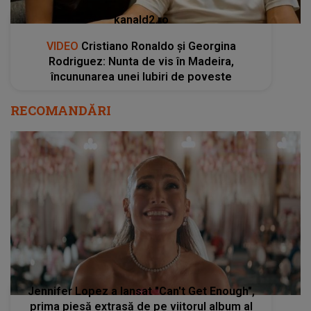
kanald2.ro
VIDEO
Cristiano Ronaldo și Georgina
Rodriguez: Nunta de vis în Madeira,
încununarea unei Iubiri de poveste
RECOMANDĂRI
Jennifer Lopez a lansat "Can't Get Enough",
prima piesă extrasă de pe viitorul album al