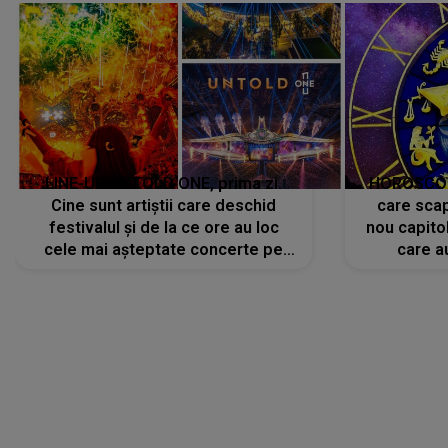
LINE-UP UNTOLD ONE, prima zi.
HOROSCOP 
Cine sunt artiștii care deschid
care scap
festivalul și de la ce ore au loc
nou capitol
cele mai așteptate concerte pe
care a
scena principală?
perioadă 