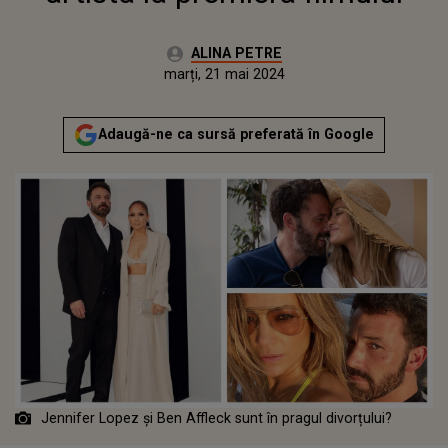
Autor:
ALINA PETRE
Publicat:
marți, 21 mai 2024
Actualizat:
marți, 21 mai 2024
Adaugă-ne ca sursă preferată în Google
Jennifer Lopez și Ben Affleck sunt în pragul divorțului?