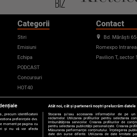
Categorii
Contact
Stiri
Bd. Mărăști 65
Emisiuni
Romexpo Intrarea
Echipa
Pavilion T, sector 
PODCAST
Concursuri
HOT40
dențiale
Atât noi, cât și partenerii noștri prelucrăm datele 
, precum identificatorii
Stocarea și/sau accesarea informațiilor de pe un 
reclamelor. Utilizarea profilurilor pentru selectarea con
estiona preferințele dvs.
îmbunătățirea serviciilor. Crearea profilurilor de conținu
orice moment pe pagina cu
pentru selectarea publicității personalizate. Crearea profil
ștri și nu vă vor afecta
Măsurarea performanței conținutului. Înțelegerea public
date din surse diferite. Utilizarea de date limitate pen