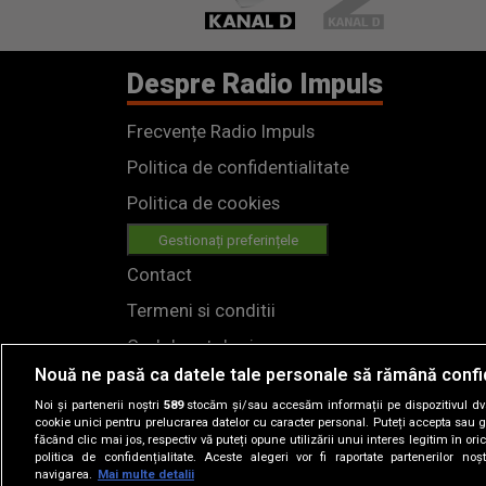
Despre Radio Impuls
Frecvențe Radio Impuls
Politica de confidentialitate
Politica de cookies
Gestionați preferințele
Contact
Termeni si conditii
Cod deontologic
Nouă ne pasă ca datele tale personale să rămână confi
Regulamente
Noi și partenerii noștri
589
stocăm și/sau accesăm informații pe dispozitivul dvs.
cookie unici pentru prelucrarea datelor cu caracter personal. Puteți accepta sau g
făcând clic mai jos, respectiv vă puteți opune utilizării unui interes legitim în 
politica de confidențialitate. Aceste alegeri vor fi raportate partenerilor no
navigarea.
Mai multe detalii