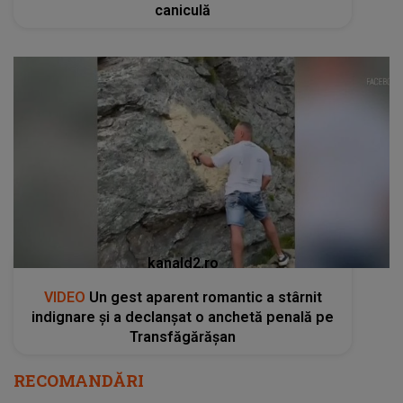
caniculă
kanald2.ro
VIDEO
Un gest aparent romantic a stârnit
indignare și a declanșat o anchetă penală pe
Transfăgărășan
RECOMANDĂRI