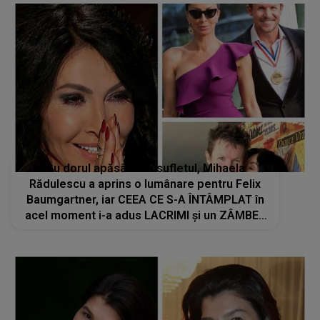
Cu dorul apăsându-i sufletul, Mihaela
Rădulescu a aprins o lumânare pentru Felix
Baumgartner, iar CEEA CE S-A ÎNTÂMPLAT în
acel moment i-a adus LACRIMI și un ZÂMBET
NEAȘTEPTAT: "Când am deschis ochii, un..."