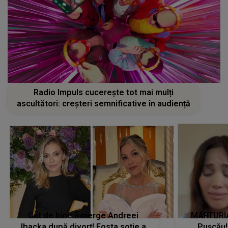
Radio Impuls cucerește tot mai mulți
ascultători: creșteri semnificative în audiență
Cât de bine îi merge Andreei
MĂRTURIA
Ibacka după divorț! Fosta soție a
Pușcău!