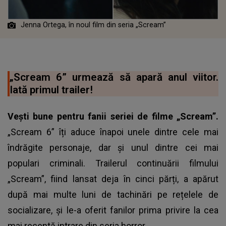
Jenna Ortega, în noul film din seria „Scream”
„Scream 6” urmează să apară anul viitor.
Iată primul trailer!
Vești bune pentru fanii seriei de filme „Scream”.
„Scream 6” îți aduce înapoi unele dintre cele mai
îndrăgite personaje, dar și unul dintre cei mai
populari criminali. Trailerul continuării filmului
„Scream”, fiind lansat deja în cinci părți, a apărut
după mai multe luni de tachinări pe rețelele de
socializare, și le-a oferit fanilor prima privire la cea
mai recentă intrare din seria horror.