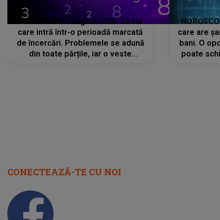
HOROSCOP 7 august 2026. Zodia
HOROSCOP 
care intră într-o perioadă marcată
care are șa
de încercări. Problemele se adună
bani. O opo
din toate părțile, iar o veste
poate schi
neașteptată îi dă planurile peste
la
cap
CONECTEAZĂ-TE CU NOI