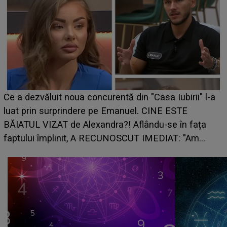
HOROSCOP de weekend, 8-9 august 2026. Zod
ii" l-a
care riscă să rămână fără bani. O decizie luată
grabă îi aduce pierderi semnificative și îi dă to
fața
planurile peste cap
"Am