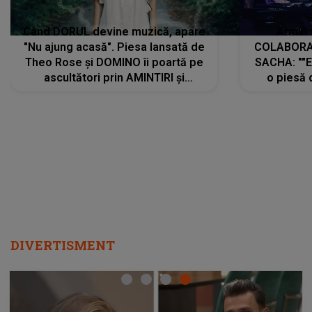
Când DORUL devine muzică, apare
Armin 
"Nu ajung acasă". Piesa lansată de
COLABORAR
Theo Rose și DOMINO îi poartă pe
SACHA: ""E
ascultători prin AMINTIRI și
o piesă 
REGĂSIRI, iar drumul emoțiilor
imediat pre
trece prin sufletul publicului:
cu mine șt
"Pentru toți cei care au plecat
păstrăm do
departe ca să le fie mai bine"
DIVERTISMENT