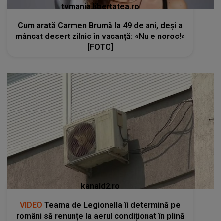
tvmania.libertatea.ro
Cum arată Carmen Brumă la 49 de ani, deși a
mâncat desert zilnic în vacanță: «Nu e noroc!»
[FOTO]
kanald2.ro
VIDEO
Teama de Legionella îi determină pe
români să renunțe la aerul condiționat în plină