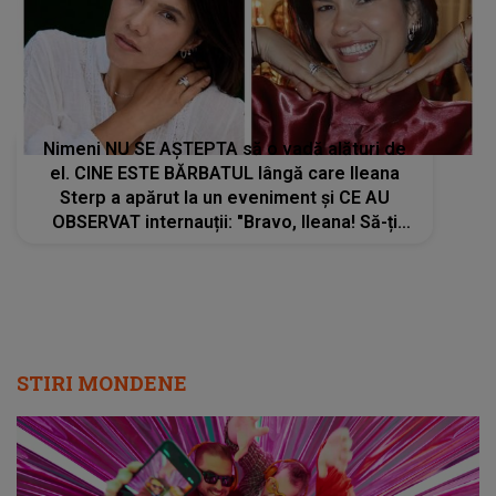
Nimeni NU SE AȘTEPTA să o vadă alături de
el. CINE ESTE BĂRBATUL lângă care Ileana
Sterp a apărut la un eveniment și CE AU
OBSERVAT internauții: "Bravo, Ileana! Să-ți
ajute Dumnezeu, să..."
STIRI MONDENE