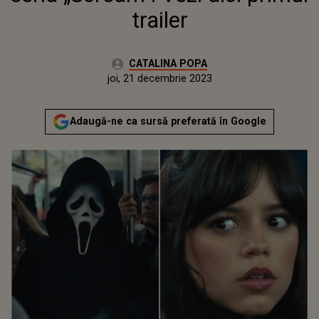
trailer
Autor:
CATALINA POPA
Publicat:
miercuri, 21 decembrie 2022
Actualizat:
joi, 21 decembrie 2023
Adaugă-ne ca sursă preferată în Google