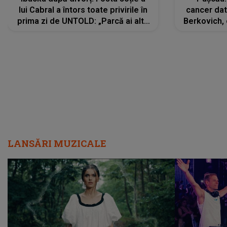
lui Cabral a întors toate privirile în
cancer dato
prima zi de UNTOLD: „Parcă ai altă
Berkovich, 
strălucire, emani putere,
accident ru
încredere, siguranță...”
Dacă nu 
LANSĂRI MUZICALE