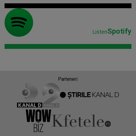
Spotify
Listen
Parteneri: