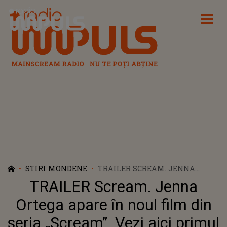
Radio Impuls
STIRI MONDENE
TRAILER SCREAM. JENNA
ORTEGA APARE ÎN NOUL FILM
TRAILER Scream. Jenna
DIN SERIA „SCREAM”. VEZI AICI
PRIMUL TRAILER
Ortega apare în noul film din
seria „Scream”. Vezi aici primul