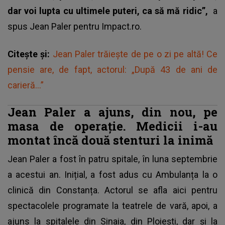
dar voi lupta cu ultimele puteri, ca să mă ridic”,
a
spus
Jean Paler
pentru Impact.ro.
Citește și:
Jean Paler trăiește de pe o zi pe altă! Ce
pensie are, de fapt, actorul: „După 43 de ani de
carieră...”
Jean Paler a ajuns, din nou, pe
masa de operație. Medicii i-au
montat încă două stenturi la inimă
Jean Paler a fost în patru spitale
, în luna septembrie
a acestui an. Inițial, a fost adus cu Ambulanța la o
clinică din Constanța. Actorul se afla aici pentru
spectacolele programate la teatrele de vară, apoi, a
ajuns la spitalele din Sinaia, din Ploiești, dar și la