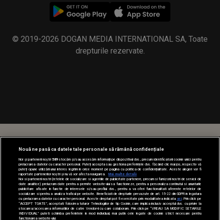
Nouă ne pasă ca datele tale personale să rămână confidențiale
Noi și partenerii noștri
589
stocăm și/sau accesăm informații pe dispozitivul dvs., precum identificatorii cookie unici pentru
prelucrarea datelor cu caracter personal. Puteți accepta sau gestiona preferințele dvs. făcând clic mai jos, respectiv vă
puteți opune utilizării unui interes legitim în orice moment pe pagina cu politica de confidențialitate. Aceste alegeri vor fi
raportate partenerilor noștri și nu vă vor afecta navigarea.
Mai multe detalii
Noi si partenerii nostri (retelele de socializare si agentiile de publicitate partenere, precum si furnizorii nostri de servicii de
date analitice) prelucram date pentru a permite website-ului sa functioneze, pentru a personaliza continutul si anunturile
publicitare afisate in functie de interesele si/sau profilul dvs., pentru a va oferi functionalitati aferente retelelor de
socializare si pentru a analiza traficul pe website. Beneficiati de drepturile prevazute de art. 15-22 din GDPR in legatura
cu prelucrarea datelor cu caracter personal. Aceste drepturi pot fi exercitate prin modalitatea indicata
aici
. Prin click pe
“ACCEPT TOATE”, acceptati folosirea tuturor Tehnologiilor de tip Cookie, care implica inclusiv acceptul dvs. cu privire la
stocarea/accesarea informatiilor de catre Vendor-ii cu care colaboram. Prin click pe “VREAU SA MODIFIC SETARILE
INDIVIDUAL” puteti schimba preferintele in mod individual, mai putin cele legate de cookie strict necesare pentru
functionarea website-ului.