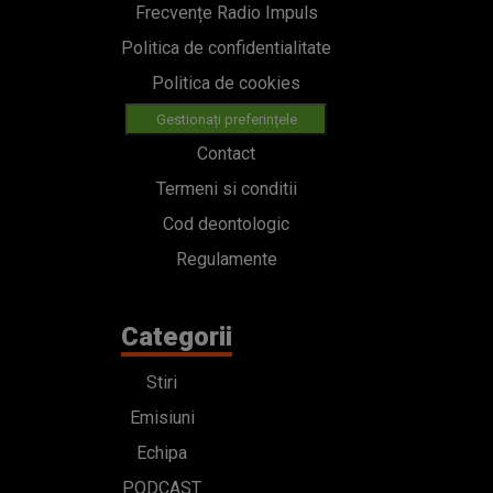
Cod deontologic
Regulamente
Categorii
Stiri
Emisiuni
Echipa
PODCAST
Concursuri
HOT40
Contact
Bd. Mărăști 65-67,