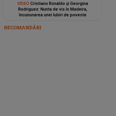
VIDEO
Cristiano Ronaldo și Georgina
Rodriguez: Nunta de vis în Madeira,
încununarea unei Iubiri de poveste
RECOMANDĂRI
"A fost o intervenție grea, în care ești lucid,
auzi totul". Jean Paler a ajuns, din nou, pe
masa de operație. Medicii i-au montat încă
două stenturi la inimă