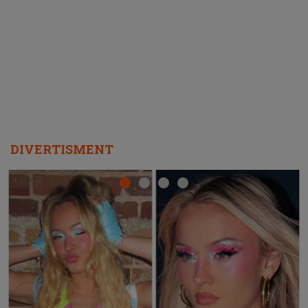
DIVERTISMENT
Ce a dezvăluit noua concurentă din "Casa Iubirii" l-a
luat prin surprindere pe Emanuel. CINE ESTE
BĂIATUL VIZAT de Alexandra?! Aflându-se în fața
faptului împlinit, A RECUNOSCUT IMEDIAT: "Am
avut..."