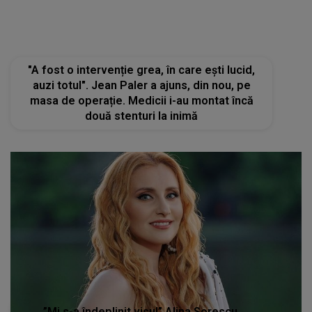
”Mi s-a îndeplinit visul” Alina Sorescu,
transformare spectaculoasă în plin proces
de divorț cu Alexandru Ciucu. Ce pregătește
artista