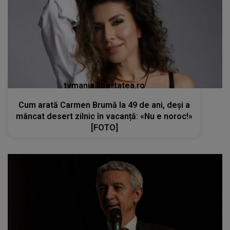
tvmania.libertatea.ro
Cum arată Carmen Brumă la 49 de ani, deși a
mâncat desert zilnic în vacanță: «Nu e noroc!»
[FOTO]