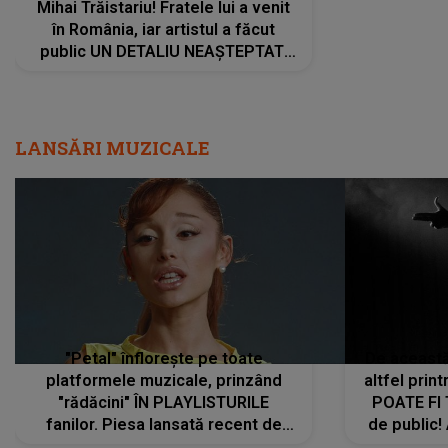
"Petal" înflorește pe toate
De această 
platformele muzicale, prinzând
altfel prin
"rădăcini" ÎN PLAYLISTURILE
POATE FI
fanilor. Piesa lansată recent de
de public!
Ariana Grande îi face pe
a lansat V
ascultători SĂ O ASCULTE PE
REPEAT