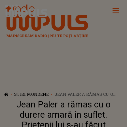
Radio Impuls
STIRI MONDENE
JEAN PALER A RĂMAS CU O
DURERE AMARĂ ÎN SUFLET.
Jean Paler a rămas cu o
PRIETENII LUI S-AU FĂCUT
DISPĂRUȚI PE DURATA ȘEDERII
durere amară în suflet.
SALE ÎN SPITAL: "O LUME
Prietenii lui s-au făcut
FALSĂ, PE INTERESE, CÂND NU