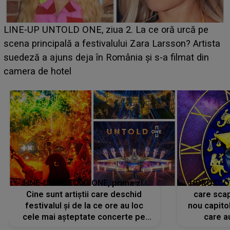
LINE-UP UNTOLD ONE, prima zi.
HOROSCOP 
Cine sunt artiștii care deschid
care scap
festivalul și de la ce ore au loc
nou capitol
cele mai așteptate concerte pe
care a
scena principală?
perioadă 