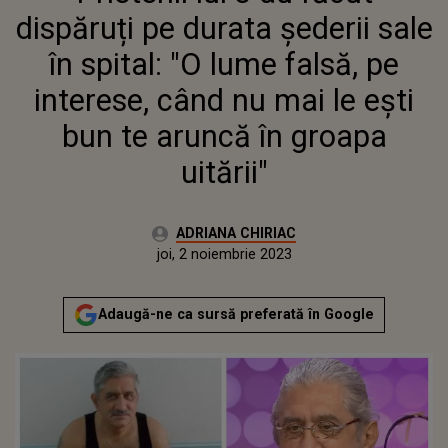
MAI LE EȘTI BUN TE ARUNCĂ
dispăruți pe durata șederii sale
ÎN GROAPA UITĂRII"
în spital: "O lume falsă, pe
interese, când nu mai le ești
bun te aruncă în groapa
uitării"
Autor:
ADRIANA CHIRIAC
Publicat:
joi, 2 noiembrie 2023
Actualizat:
joi, 2 noiembrie 2023
Adaugă-ne ca sursă preferată în Google