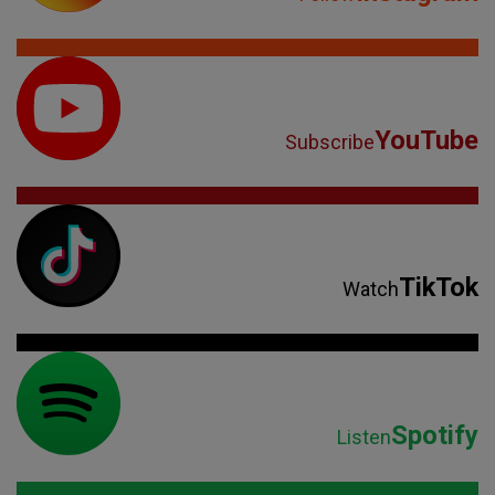
TikTok
Watch
Spotify
Listen
Parteneri: