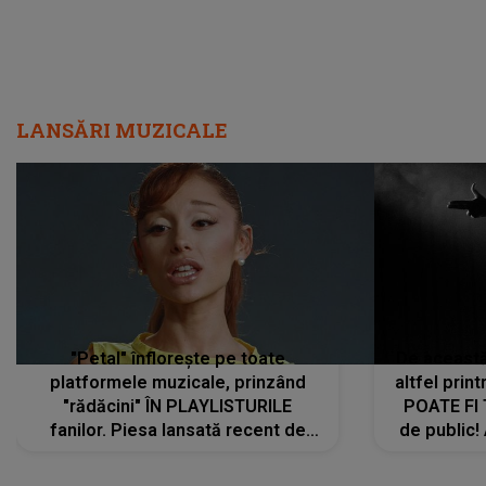
LANSĂRI MUZICALE
"Petal" înflorește pe toate
De această 
platformele muzicale, prinzând
altfel prin
"rădăcini" ÎN PLAYLISTURILE
POATE FI
fanilor. Piesa lansată recent de
de public!
Ariana Grande îi face pe
a lansat V
ascultători SĂ O ASCULTE PE