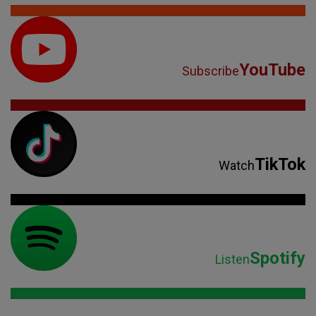
YouTube
Subscribe
TikTok
Watch
Spotify
Listen