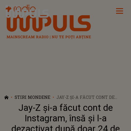
Radio Impuls
STIRI MONDENE
JAY-Z ȘI-A FĂCUT CONT DE
INSTAGRAM, ÎNSĂ ȘI L-A
Jay-Z și-a făcut cont de
DEZACTIVAT DUPĂ DOAR 24 DE
ORE
Instagram, însă și l-a
dezactivat după doar 24 de