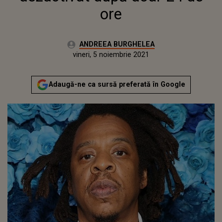
ore
Autor:
ANDREEA BURGHELEA
Publicat:
joi, 4 noiembrie 2021
Actualizat:
vineri, 5 noiembrie 2021
Adaugă-ne ca sursă preferată în Google