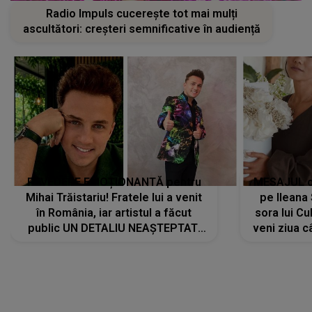
Radio Impuls cucerește tot mai mulți
ascultători: creșteri semnificative în audiență
REVEDERE EMOȚIONANTĂ pentru
MESAJUL ca
Mihai Trăistariu! Fratele lui a venit
pe Ilean
în România, iar artistul a făcut
sora lui Cu
public UN DETALIU NEAȘTEPTAT:
veni ziua c
"Nu știu ce să-i zic. Voi ce spuneți
? Să se..."