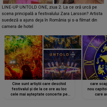
Ce a dezvăluit noua concurentă din "Casa Iubirii" l-a
luat prin surprindere pe Emanuel. CINE ESTE
BĂIATUL VIZAT de Alexandra?! Aflându-se în fața
faptului împlinit, A RECUNOSCUT IMEDIAT: "Am
avut..."
LINE-UP UNTOLD ONE, prima zi.
HOROSCOP 
Cine sunt artiștii care deschid
care scap
festivalul și de la ce ore au loc
nou capitol
cele mai așteptate concerte pe
care a
scena principală?
perioadă 