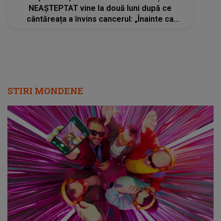
NEAȘTEPTAT vine la două luni după ce
cântăreața a învins cancerul: „Înainte ca
zvonurile să circule sau să apară informații
false...”
STIRI MONDENE