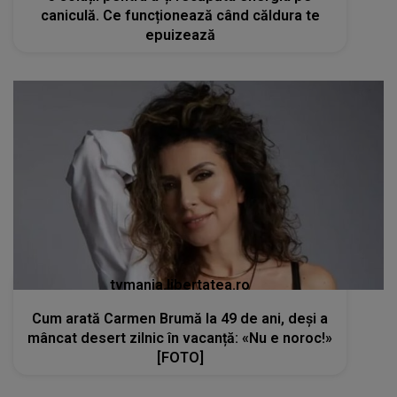
caniculă. Ce funcționează când căldura te
epuizează
tvmania.libertatea.ro
Cum arată Carmen Brumă la 49 de ani, deși a
mâncat desert zilnic în vacanță: «Nu e noroc!»
[FOTO]