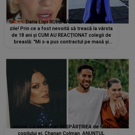
VIDEO
Daria Lupi RUPE TĂCEREA după ani de
zile! Prin ce a fost nevoită să treacă la vârsta
de 18 ani și CUM AU REACȚIONAT colegii de
breaslă: "Mi s-a pus contractul pe masă și
știți ce mi s-a spus? «Ești dispusă să te..."
Jessie J a confirmat DESPĂRȚIREA de tatăl
copilului ei, Chanan Colman. ANUNȚUL