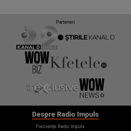
Parteneri:
Despre Radio Impuls
Frecvențe Radio Impuls