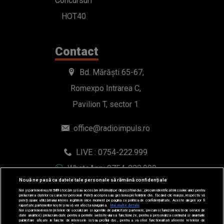
Concursuri
HOT40
Contact
Bd. Mărăști 65-67,
Romexpo Intrarea C,
Pavilion T, sector 1
office@radioimpuls.ro
LIVE : 0754-222.999
WhatsApp: 0754-222.999
Nouă ne pasă ca datele tale personale să rămână confidențiale
Noi și partenerii noștri
589
stocăm și/sau accesăm informații pe dispozitivul dvs., precum identificatorii cookie unici pentru
prelucrarea datelor cu caracter personal. Puteți accepta sau gestiona preferințele dvs. făcând clic mai jos, respectiv vă
puteți opune utilizării unui interes legitim în orice moment pe pagina cu politica de confidențialitate. Aceste alegeri vor fi
raportate partenerilor noștri și nu vă vor afecta navigarea.
Mai multe detalii
Noi si partenerii nostri (retelele de socializare si agentiile de publicitate partenere, precum si furnizorii nostri de servicii de
date analitice) prelucram date pentru a permite website-ului sa functioneze, pentru a personaliza continutul si anunturile
publicitare afisate in functie de interesele si/sau profilul dvs., pentru a va oferi functionalitati aferente retelelor de