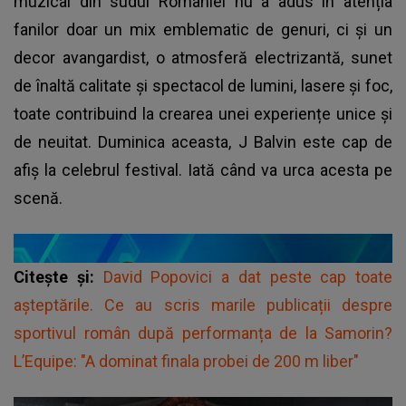
muzical din sudul României nu a adus în atenția
fanilor doar un mix emblematic de genuri, ci și un
decor avangardist, o atmosferă electrizantă, sunet
de înaltă calitate și spectacol de lumini, lasere și foc,
toate contribuind la crearea unei experiențe unice și
de neuitat. Duminica aceasta, J Balvin este cap de
afiș la celebrul festival. Iată când va urca acesta pe
scenă.
Citește și:
David Popovici a dat peste cap toate
așteptările. Ce au scris marile publicații despre
sportivul român după performanța de la Samorin?
L’Equipe: "A dominat finala probei de 200 m liber"