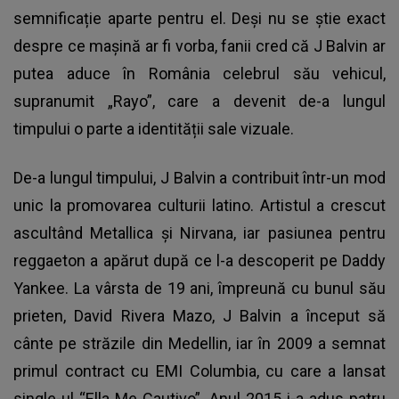
semnificație aparte pentru el. Deși nu se știe exact
despre ce mașină ar fi vorba, fanii cred că J Balvin ar
putea aduce în România celebrul său vehicul,
supranumit „Rayo”, care a devenit de-a lungul
timpului o parte a identității sale vizuale.
De-a lungul timpului, J Balvin a contribuit într-un mod
unic la promovarea culturii latino. Artistul a crescut
ascultând Metallica şi Nirvana, iar pasiunea pentru
reggaeton a apărut după ce l-a descoperit pe Daddy
Yankee. La vârsta de 19 ani, împreună cu bunul său
prieten, David Rivera Mazo, J Balvin a început să
cânte pe străzile din Medellin, iar în 2009 a semnat
primul contract cu EMI Columbia, cu care a lansat
single-ul “Ella Me Cautivo”. Anul 2015 i-a adus patru