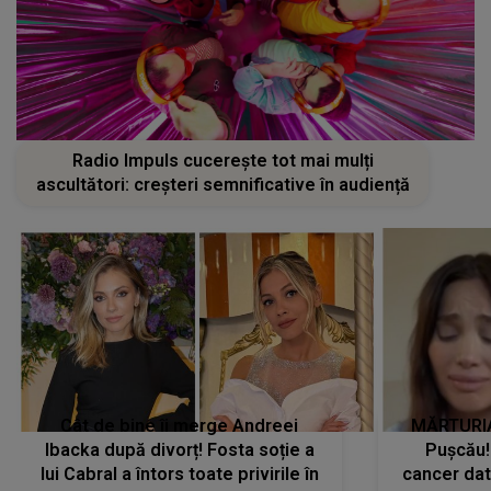
Radio Impuls cucerește tot mai mulți
ascultători: creșteri semnificative în audiență
Cât de bine îi merge Andreei
MĂRTURIA
Ibacka după divorț! Fosta soție a
Pușcău!
lui Cabral a întors toate privirile în
cancer dato