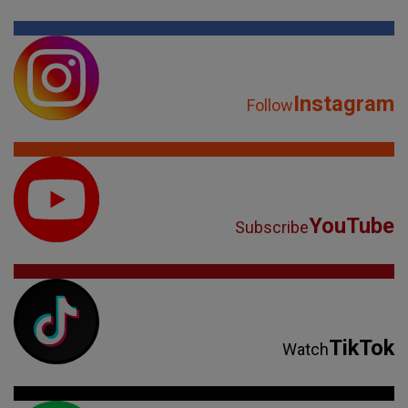
Instagram
Follow
YouTube
Subscribe
TikTok
Watch