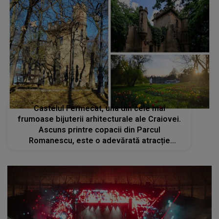
Castelul Fermecat, una din cele mai
frumoase bijuterii arhitecturale ale Craiovei.
Ascuns printre copacii din Parcul
Romanescu, este o adevărată atracție
turistică. Iată de ce merită să nu îl ratezi dacă
ajungi în Craiova