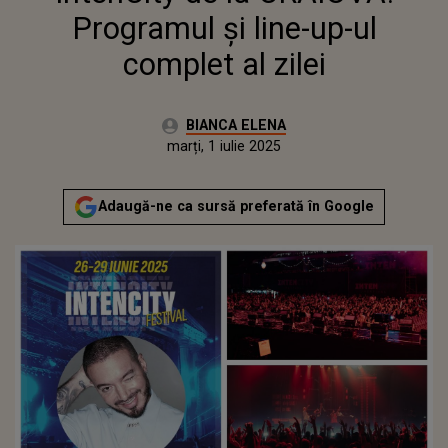
Programul și line-up-ul
complet al zilei
Autor:
BIANCA ELENA
Publicat:
marți, 1 iulie 2025
Actualizat:
marți, 1 iulie 2025
Adaugă-ne ca sursă preferată în Google