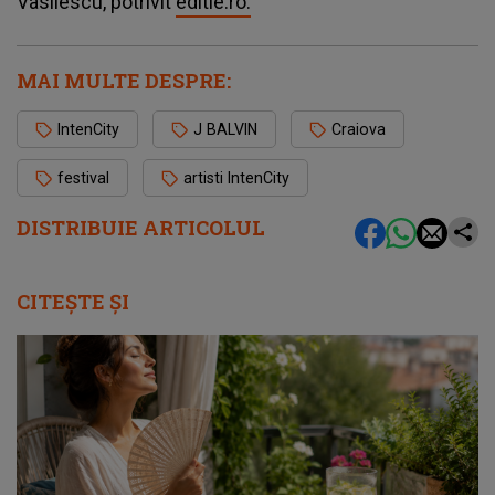
Vasilescu, potrivit
editie.ro.
MAI MULTE DESPRE:
IntenCity
J BALVIN
Craiova
festival
artisti IntenCity
DISTRIBUIE ARTICOLUL
CITEȘTE ȘI