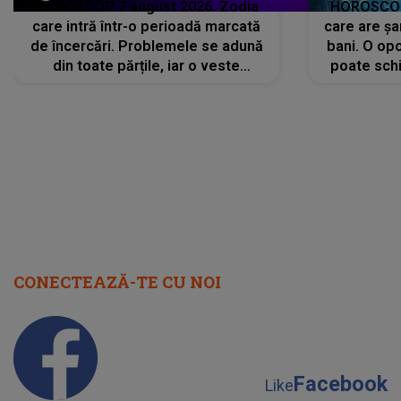
HOROSCOP 7 august 2026. Zodia
HOROSCOP 
care intră într-o perioadă marcată
care are șa
de încercări. Problemele se adună
bani. O opo
din toate părțile, iar o veste
poate schi
neașteptată îi dă planurile peste
la
cap
CONECTEAZĂ-TE CU NOI
Facebook
Like