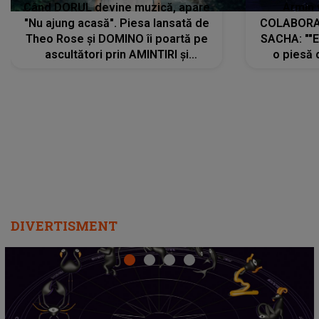
Când DORUL devine muzică, apare
Armin 
"Nu ajung acasă". Piesa lansată de
COLABORAR
Theo Rose și DOMINO îi poartă pe
SACHA: ""E
ascultători prin AMINTIRI și
o piesă 
REGĂSIRI, iar drumul emoțiilor
imediat pre
trece prin sufletul publicului:
cu mine șt
"Pentru toți cei care au plecat
păstrăm do
departe ca să le fie mai bine"
DIVERTISMENT