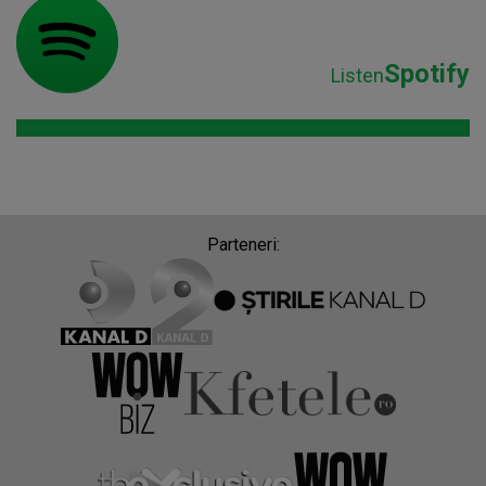
Spotify
Listen
Parteneri: