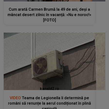
tvmania.libertatea.ro
Cum arată Carmen Brumă la 49 de ani, deși a
mâncat desert zilnic în vacanță: «Nu e noroc!»
[FOTO]
kanald2.ro
VIDEO
Teama de Legionella îi determină pe
români să renunțe la aerul condiționat în plină
caniculă