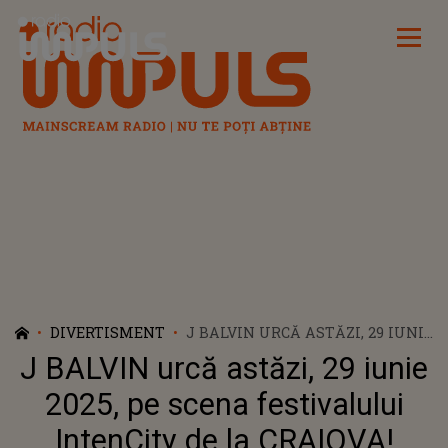
Radio Impuls
DIVERTISMENT
J BALVIN URCĂ ASTĂZI, 29 IUNIE
2025, PE SCENA FESTIVALULUI
J BALVIN urcă astăzi, 29 iunie
INTENCITY DE LA CRAIOVA!
PROGRAMUL ȘI LINE-UP-UL
2025, pe scena festivalului
COMPLET AL ZILEI
IntenCity de la CRAIOVA!