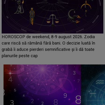
Emanuel a ținut ACEST DETALIU ASCUNS până
acum! În fața Alexandrei, concurentul din Casa Iubirii
face o MĂRTURISIRE NEAȘTEPTATĂ despre mama
sa: "I-am spus și ei în față, eu nu te iubesc pentru
că..."