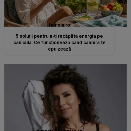
femeia.ro
5 soluții pentru a-ți recăpăta energia pe
caniculă. Ce funcționează când căldura te
epuizează