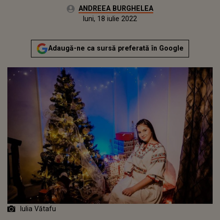
Autor:
ANDREEA BURGHELEA
Publicat:
miercuri, 23 decembrie 2020
Actualizat:
luni, 18 iulie 2022
Adaugă-ne ca sursă preferată în Google
Iulia Vătafu