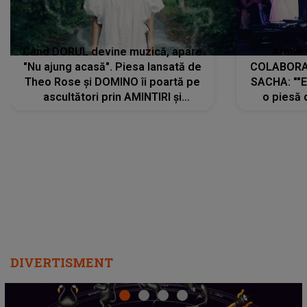
Când DORUL devine muzică, apare
Armin 
"Nu ajung acasă". Piesa lansată de
COLABORAR
Theo Rose și DOMINO îi poartă pe
SACHA: ""E
ascultători prin AMINTIRI și
o piesă 
REGĂSIRI, iar drumul emoțiilor
imediat pre
trece prin sufletul publicului:
cu mine șt
"Pentru toți cei care au plecat
păstrăm do
departe ca să le fie mai bine"
DIVERTISMENT