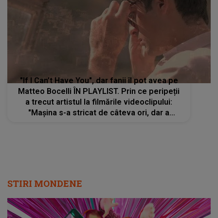
"If I Can’t Have You", dar fanii îl pot avea pe
Matteo Bocelli ÎN PLAYLIST. Prin ce peripeții
a trecut artistul la filmările videoclipului:
"Mașina s-a stricat de câteva ori, dar a
meritat. Sper să vă placă"
STIRI MONDENE