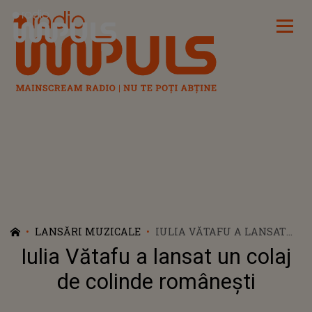
Radio Impuls
LANSĂRI MUZICALE
IULIA VĂTAFU A LANSAT
UN COLAJ DE COLINDE
Iulia Vătafu a lansat un colaj
ROMÂNEȘTI
de colinde românești