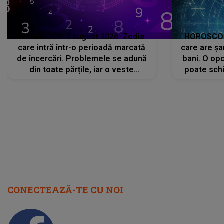
HOROSCOP 7 august 2026. Zodia
HOROSCOP 
care intră într-o perioadă marcată
care are șa
de încercări. Problemele se adună
bani. O opo
din toate părțile, iar o veste
poate schi
neașteptată îi dă planurile peste
la
cap
CONECTEAZĂ-TE CU NOI