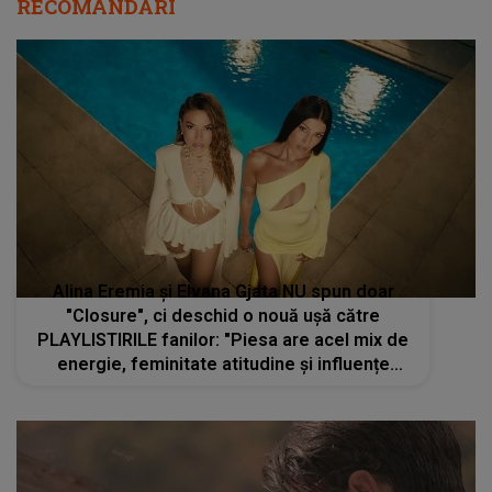
RECOMANDĂRI
Alina Eremia și Elvana Gjata NU spun doar
"Closure", ci deschid o nouă ușă către
PLAYLISTIRILE fanilor: "Piesa are acel mix de
energie, feminitate atitudine și influențe
balcanice care o fac să-ți rămână în minte din
prima."