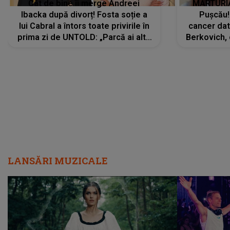
Cât de bine îi merge Andreei
MĂRTURIA
Ibacka după divorț! Fosta soție a
Pușcău!
lui Cabral a întors toate privirile în
cancer dato
prima zi de UNTOLD: „Parcă ai altă
Berkovich, 
strălucire, emani putere,
accident ru
încredere, siguranță...”
Dacă nu 
LANSĂRI MUZICALE