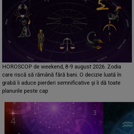
Emanuel a ținut ACEST DETALIU ASCUNS până
acum! În fața Alexandrei, concurentul din Casa Iubirii
face o MĂRTURISIRE NEAȘTEPTATĂ despre mama
sa: "I-am spus și ei în față, eu nu te iubesc pentru
că..."