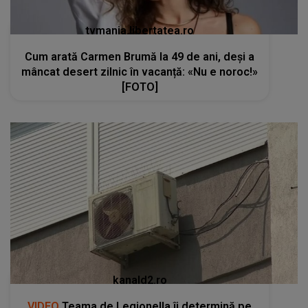
tvmania.libertatea.ro
Cum arată Carmen Brumă la 49 de ani, deși a
mâncat desert zilnic în vacanță: «Nu e noroc!»
[FOTO]
kanald2.ro
VIDEO
Teama de Legionella îi determină pe