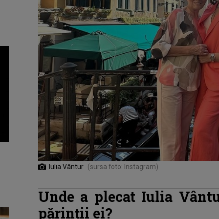
Iulia Vântur
(sursa foto: Instagram)
Unde a plecat Iulia Vântu
părinții ei?