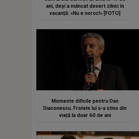
ani, deși a mâncat desert zilnic în
vacanță: «Nu e noroc!» [FOTO]
kanald2.ro
Momente dificile pentru Dan
Diaconescu. Fratele lui s-a stins din
viață la doar 60 de ani