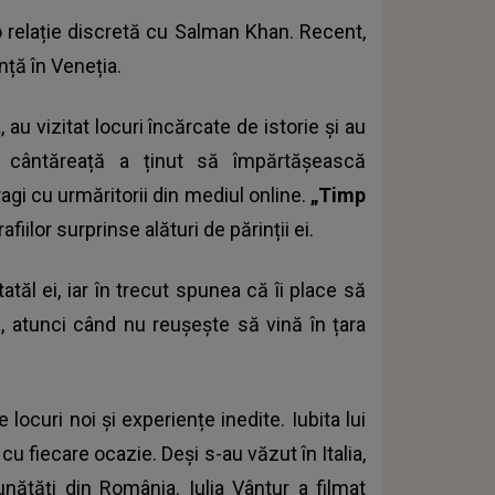
 o relație discretă cu Salman Khan. Recent,
anță în Veneția.
u vizitat locuri încărcate de istorie și au
a cântăreață a ținut să împărtășească
gi cu urmăritorii din mediul online.
„Timp
afiilor surprinse alături de părinții ei.
atăl ei, iar în trecut spunea că îi place să
pa, atunci când nu reușește să vină în țara
e locuri noi și experiențe inedite.
Iubita lui
cu fiecare ocazie. Deși s-au văzut în Italia,
unătăți din România. Iulia Vântur a filmat