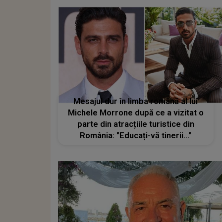
Mesajul dur în limba română al lui
Michele Morrone după ce a vizitat o
parte din atracțiile turistice din
România: "Educați-vă tinerii..."