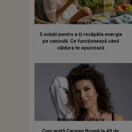
femeia.ro
5 soluții pentru a-ți recăpăta energia
pe caniculă. Ce funcționează când
căldura te epuizează
tvmania.libertatea.ro
Cum arată Carmen Brumă la 49 de