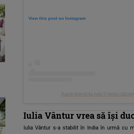
View this post on Instagram
A post shared by Iulia V Vantur (@vant
Iulia Vântur vrea să își duc
Iulia Vântur
s-a stabilit în India în urmă cu 