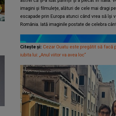
astfel că și-a luat părinții și a plecat în Itali
imagini și filmulețe, alături de cele mai dragi 
escapade prin Europa atunci când vrea să își v
România. Iată imaginile postate de celebra cân
Citește și:
Cezar Ouatu este pregătit să facă 
iubita lui: „Anul viitor va avea loc”