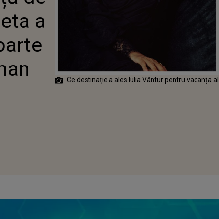
Ă PLECE
deta a
 DE INDIA ȘI
MAN KHAN
parte
lman
Ce destinație a ales Iulia Vântur pentru vacanța ală