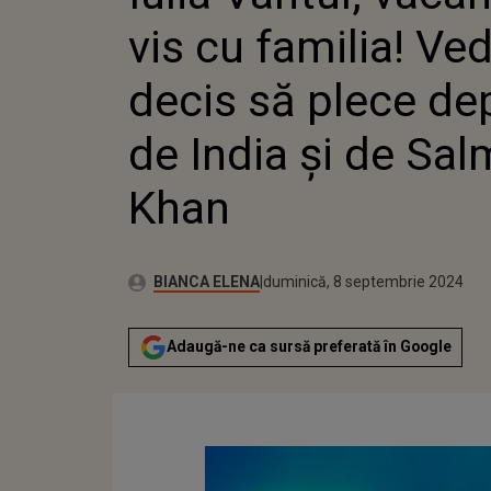
DECIS S
vis cu familia! Ve
DEPARTE
DE SAL
decis să plece de
de India și de Sa
Khan
Autor:
Publicat:
BIANCA ELENA
duminică, 8 septembrie 2024
Adaugă-ne ca sursă preferată în Google