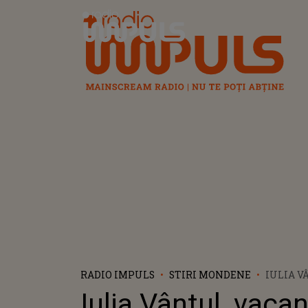
Radio Impuls
RADIO IMPULS
STIRI MONDENE
IULIA V
VACANȚĂ
Iulia Vântul, vaca
FAMILIA