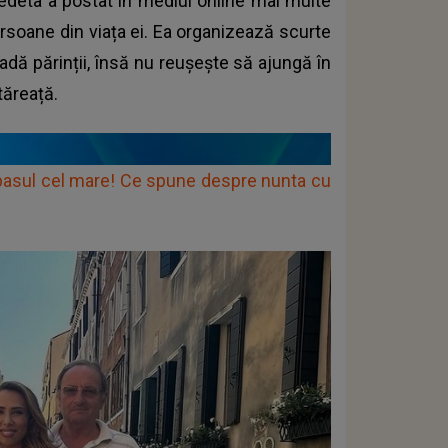
a. Vedeta a postat în mediul online mai multe
persoane din viața ei. Ea organizează scurte
adă părinții, însă nu reușește să ajungă în
tăreață.
pasul cel mare! Ce spune despre nunta cu