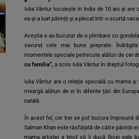
Iulia Vântur locuiește în India de 10 ani și are
ea și-a luat părinții și a plecat într-o scurtă vac
Aceștia s-au bucurat de o plimbare cu gondola, a
savurat cele mai bune preprate. Îndrăgit
momentele speciale petrecute alături de cei dra
cu familia”,
a scris Iulia Vântur în dreptul fotogr
Iulia Vântur are o relație specială cu mama și t
meargă alături de ei în diferite țări din Euro
natală.
În acest fel, cei trei se pot bucura împreună d
Salman Khan
este răsfățată de către părinții ei 
mama artistei a ținut să îi ducă fiicei sale b