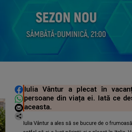
DISTRIBUIE ARTICOLUL
Iulia Vântur a plecat în vacan
persoane din viața ei. Iată ce de
aceasta.
Iulia Vântur a ales să se bucure de o frumoas