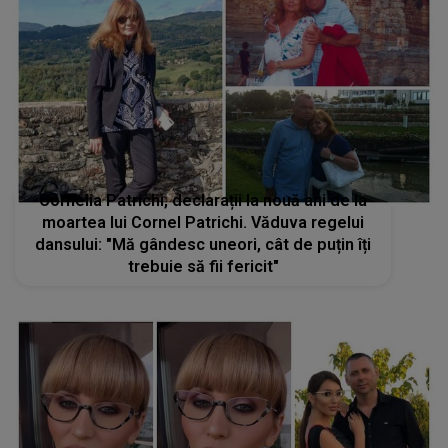
Cornelia Patrichi, declarații la nouă ani de la
moartea lui Cornel Patrichi. Văduva regelui
dansului: "Mă gândesc uneori, cât de puțin îți
trebuie să fii fericit"