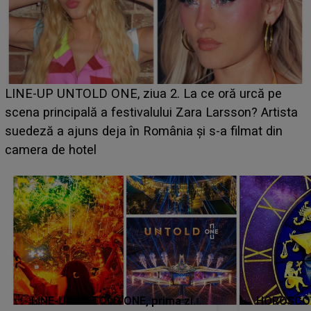
Ce a dezvăluit noua concurentă din "Casa Iubirii" l-a
luat prin surprindere pe Emanuel. CINE ESTE
BĂIATUL VIZAT de Alexandra?! Aflându-se în fața
faptului împlinit, A RECUNOSCUT IMEDIAT: "Am
avut..."
LINE-UP UNTOLD ONE, prima zi.
HOROSCOP 