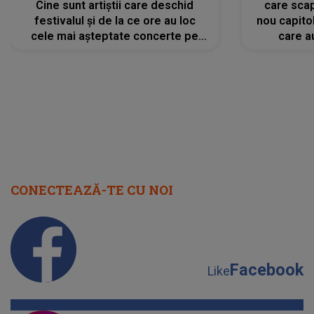
Cine sunt artiștii care deschid
care scap
festivalul și de la ce ore au loc
nou capitol
cele mai așteptate concerte pe
care a
scena principală?
perioadă 
CONECTEAZĂ-TE CU NOI
Facebook
Like