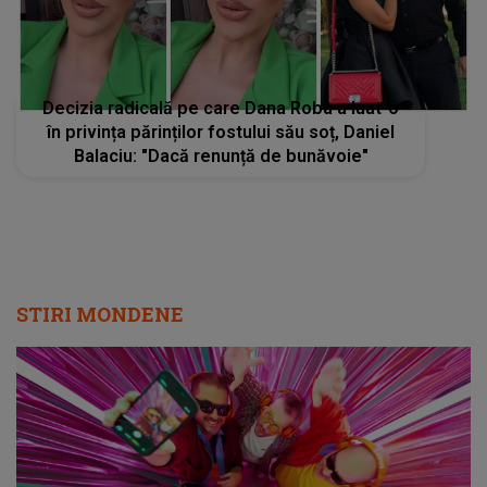
Decizia radicală pe care Dana Roba a luat-o
în privința părinților fostului său soț, Daniel
Balaciu: "Dacă renunță de bunăvoie"
STIRI MONDENE