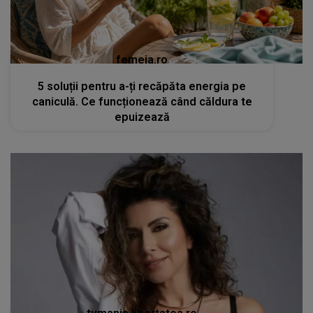
femeia.ro
5 soluții pentru a-ți recăpăta energia pe
caniculă. Ce funcționează când căldura te
epuizează