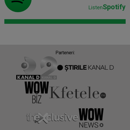
Spotify
Listen
Parteneri: