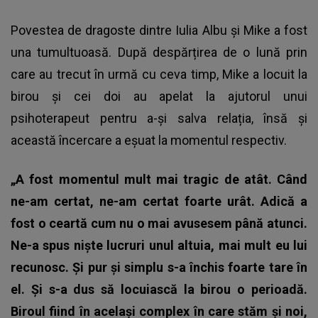
Povestea de dragoste dintre Iulia Albu și Mike a fost
una tumultuoasă. După despărțirea de o lună prin
care au trecut în urmă cu ceva timp, Mike a locuit la
birou și cei doi au apelat la ajutorul unui
psihoterapeut pentru a-și salva relația, însă și
această încercare a eșuat la momentul respectiv.
„A fost momentul mult mai tragic de atât. Când
ne-am certat, ne-am certat foarte urât. Adică a
fost o ceartă cum nu o mai avusesem până atunci.
Ne-a spus niște lucruri unul altuia, mai mult eu lui
recunosc. Și pur și simplu s-a închis foarte tare în
el. Şi s-a dus să locuiască la birou o perioadă.
Biroul fiind în același complex în care stăm și noi,