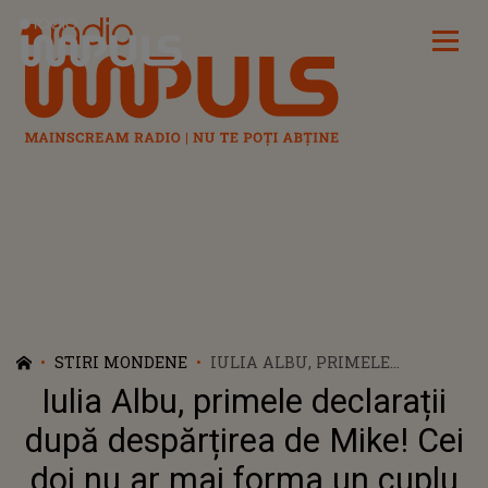
Radio Impuls
STIRI MONDENE
IULIA ALBU, PRIMELE
DECLARAȚII DUPĂ
Iulia Albu, primele declarații
DESPĂRȚIREA DE MIKE! CEI DOI
NU AR MAI FORMA UN CUPLU
după despărțirea de Mike! Cei
DE 3 LUNI: „AM TRĂIT
doi nu ar mai forma un cuplu
MOMENTE FRUMOASE,