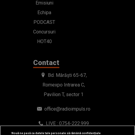
Emisiuni
Echipa
PODCAST
Concursuri
HOT40
Contact
Bd. Mărăști 65-67,
Romexpo Intrarea C,
Pavilion T, sector 1
office@radioimpuls.ro
LIVE : 0754-222.999
WhatsApp: 0754-222.999
Nouă ne pasă ca datele tale personale să rămână confidențiale