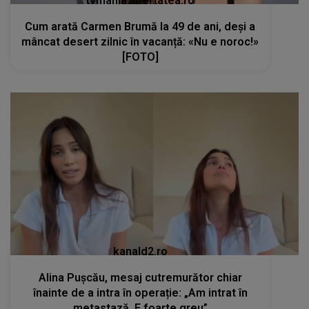
tvmania.libertatea.ro
Cum arată Carmen Brumă la 49 de ani, deși a
mâncat desert zilnic în vacanță: «Nu e noroc!»
[FOTO]
kanald2.ro
Alina Pușcău, mesaj cutremurător chiar
înainte de a intra în operație: „Am intrat în
metastază. E foarte greu”