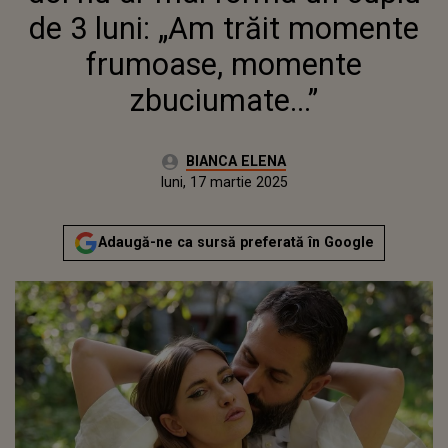
MOMENTE ZBUCIUMATE...”
de 3 luni: „Am trăit momente
frumoase, momente
zbuciumate...”
Autor:
BIANCA ELENA
Publicat:
luni, 17 martie 2025
Actualizat:
luni, 17 martie 2025
Adaugă-ne ca sursă preferată în Google