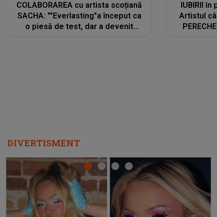
COLABORAREA cu artista scoțiană
IUBIRII în
SACHA: ""Everlasting"a început ca
Artistul 
o piesă de test, dar a devenit
PERECHE 
imediat preferata fanilor. Sacha și
care aleg
cu mine știam că nu am putea să o
același dr
păstrăm doar pentru noi prea mult
R
timp"
DIVERTISMENT