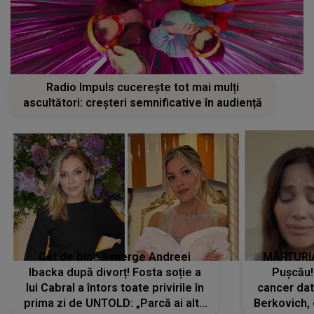
Radio Impuls cucerește tot mai mulți
ascultători: creșteri semnificative în audiență
Cât de bine îi merge Andreei
MĂRTURIA
Ibacka după divorț! Fosta soție a
Pușcău!
lui Cabral a întors toate privirile în
cancer dato
prima zi de UNTOLD: „Parcă ai altă
Berkovich, 