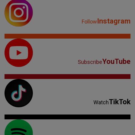
Instagram
Follow
YouTube
Subscribe
TikTok
Watch