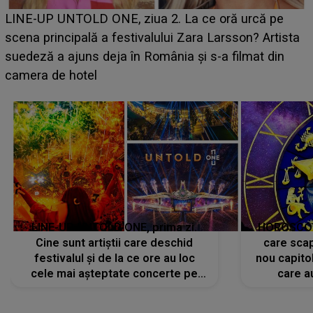
Ce a dezvăluit noua concurentă din "Casa Iubirii" l-a
luat prin surprindere pe Emanuel. CINE ESTE
BĂIATUL VIZAT de Alexandra?! Aflându-se în fața
faptului împlinit, A RECUNOSCUT IMEDIAT: "Am
avut..."
LINE-UP UNTOLD ONE, prima zi.
HOROSCOP 
Cine sunt artiștii care deschid
care scap
festivalul și de la ce ore au loc
nou capitol
cele mai așteptate concerte pe
care a
scena principală?
perioadă 