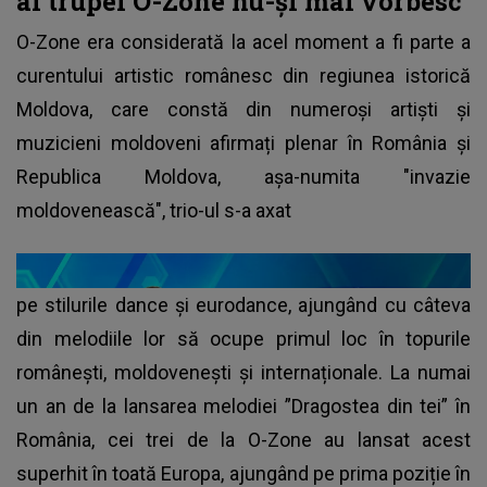
ai trupei O-Zone nu-și mai vorbesc
O-Zone
era considerată la acel moment a fi parte a
curentului artistic românesc din regiunea istorică
Moldova, care constă din numeroși artiști și
muzicieni moldoveni afirmați plenar în România și
Republica Moldova, așa-numita "invazie
moldovenească", trio-ul s-a axat
pe stilurile dance și eurodance, ajungând cu câteva
din melodiile lor să ocupe primul loc în topurile
românești, moldovenești și internaționale. La numai
un an de la lansarea melodiei ”Dragostea din tei” în
România, cei trei de la O-Zone au lansat acest
superhit în toată Europa, ajungând pe prima poziție în