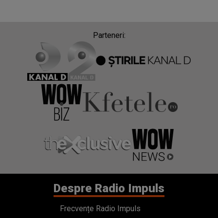
Parteneri:
Despre Radio Impuls
Frecvențe Radio Impuls