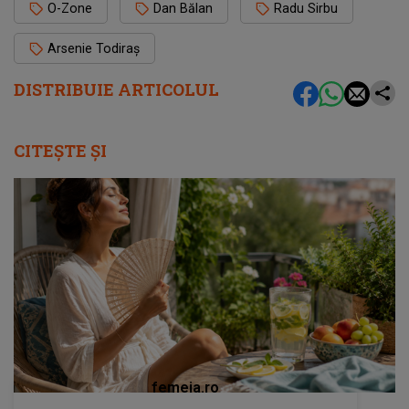
O-Zone
Dan Bălan
Radu Sirbu
Arsenie Todiraș
DISTRIBUIE ARTICOLUL
CITEȘTE ȘI
femeia.ro