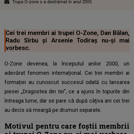
Trupa O-zone s-a destrămat în anul 2005
Cei trei membri ai trupei O-Zone, Dan Bălan,
Radu Sîrbu și Arsenie Todiraș nu-și mai
vorbesc.
O-Zone devenea, la începutul anilor 2000, un
adevărat fenomen internațional. Cei trei membri ai
formației au cunoscut succesul odată cu lansarea
piesei „Dragostea din tei”, ce a ajuns în topurile din
întreaga lume, dar se pare că după câțiva ani cei trei
au decis să meargă pe drumuri separate.
Motivul pentru care foștii membrii