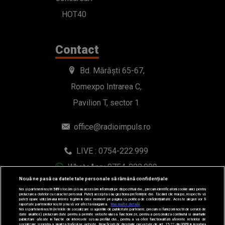
HOT40
Contact
Bd. Mărăști 65-67,
Romexpo Intrarea C,
Pavilion T, sector 1
office@radioimpuls.ro
LIVE : 0754-222.999
WhatsApp: 0754-222.999
Nouă ne pasă ca datele tale personale să rămână confidențiale
Noi și partenerii noștri
589
stocăm și/sau accesăm informații pe dispozitivul dvs., precum identificatorii cookie unici pentru
prelucrarea datelor cu caracter personal. Puteți accepta sau gestiona preferințele dvs. făcând clic mai jos, respectiv vă
puteți opune utilizării unui interes legitim în orice moment pe pagina cu politica de confidențialitate. Aceste alegeri vor fi
raportate partenerilor noștri și nu vă vor afecta navigarea.
Mai multe detalii
Noi si partenerii nostri (retelele de socializare si agentiile de publicitate partenere, precum si furnizorii nostri de servicii de
date analitice) prelucram date pentru a permite website-ului sa functioneze, pentru a personaliza continutul si anunturile
publicitare afisate in functie de interesele si/sau profilul dvs., pentru a va oferi functionalitati aferente retelelor de
socializare si pentru a analiza traficul pe website. Beneficiati de drepturile prevazute de art. 15-22 din GDPR in legatura