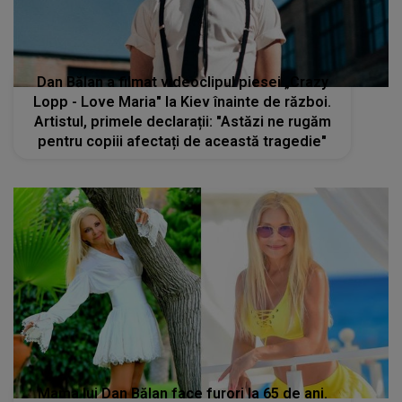
Dan Bălan a filmat videoclipul piesei „Crazy
Lopp - Love Maria" la Kiev înainte de război.
Artistul, primele declarații: "Astăzi ne rugăm
pentru copiii afectați de această tragedie"
Mama lui Dan Bălan face furori la 65 de ani.