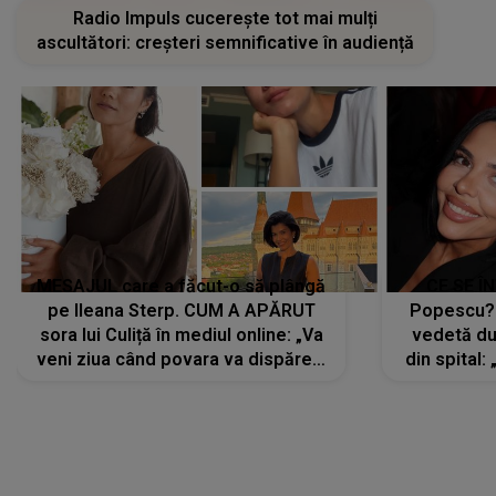
Radio Impuls cucerește tot mai mulți
ascultători: creșteri semnificative în audiență
MESAJUL care a făcut-o să plângă
CE SE Î
pe Ileana Sterp. CUM A APĂRUT
Popescu?
sora lui Culiță în mediul online: „Va
vedetă du
veni ziua când povara va dispărea,
din spital:
iar lacrimile...”