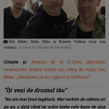
Dan Bălan, Radu Sîrbu și Arsenie Todiraș nu-și mai
vorbesc
(sursa foto: Facebook Dan Bălan)
Citește și:
Arsenie de la O-Zone, dezvăluiri
neașteptate despre fostul său coleg de trupă, Dan
Bălan: „Răutăcios, un pic zgârcit și mofturos”
”Îți vezi de drumul tău”
”Nu am mai ținut legătură. Mai vorbim de câteva ori
pe an, o dată când ne urăm toate cele bune de ziua