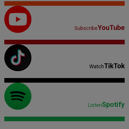
YouTube
Subscribe
TikTok
Watch
Spotify
Listen