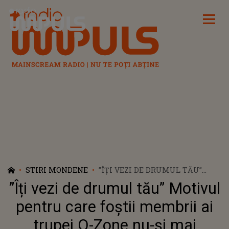
Radio Impuls
STIRI MONDENE
”ÎȚI VEZI DE DRUMUL TĂU”
MOTIVUL PENTRU CARE FOȘTII
”Îți vezi de drumul tău” Motivul
MEMBRII AI TRUPEI O-ZONE
NU-ȘI MAI VORBESC
pentru care foștii membrii ai
trupei O-Zone nu-și mai