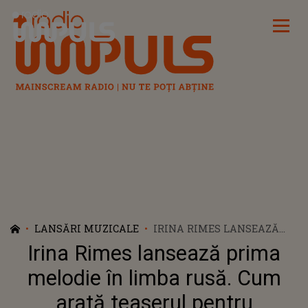
Radio Impuls
LANSĂRI MUZICALE
IRINA RIMES LANSEAZĂ
PRIMA MELODIE ÎN LIMBA
Irina Rimes lansează prima
RUSĂ. CUM ARATĂ
TEASERUL PENTRU
melodie în limba rusă. Cum
„НАВСЕГДА”
arată teaserul pentru