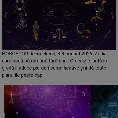
Emanuel a ținut ACEST DETALIU ASCUNS până
ia
acum! În fața Alexandrei, concurentul din Casa Iub
în
face o MĂRTURISIRE NEAȘTEPTATĂ despre m
te
sa: "I-am spus și ei în față, eu nu te iubesc pentr
că..."