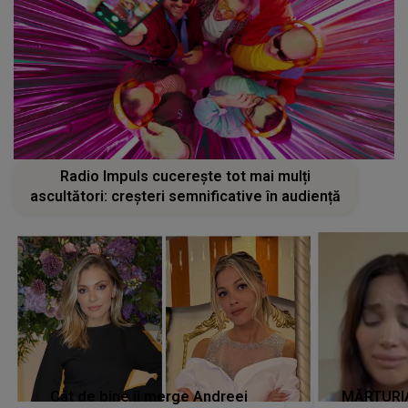
Radio Impuls cucerește tot mai mulți
ascultători: creșteri semnificative în audiență
Cât de bine îi merge Andreei
MĂRTURIA