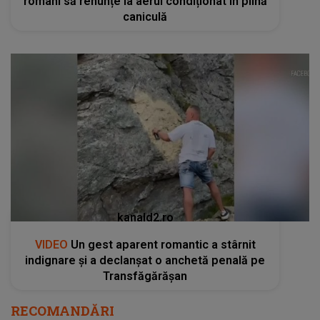
români să renunțe la aerul condiționat în plină
caniculă
kanald2.ro
VIDEO
Un gest aparent romantic a stârnit
indignare și a declanșat o anchetă penală pe
Transfăgărășan
RECOMANDĂRI