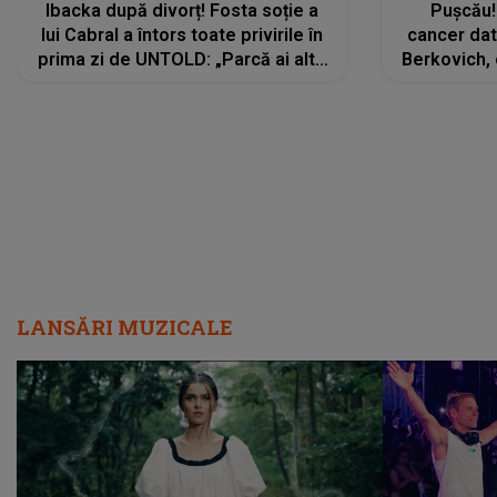
Ibacka după divorț! Fosta soție a
Pușcău!
lui Cabral a întors toate privirile în
cancer dato
prima zi de UNTOLD: „Parcă ai altă
Berkovich, 
strălucire, emani putere,
accident ru
încredere, siguranță...”
Dacă nu 
LANSĂRI MUZICALE