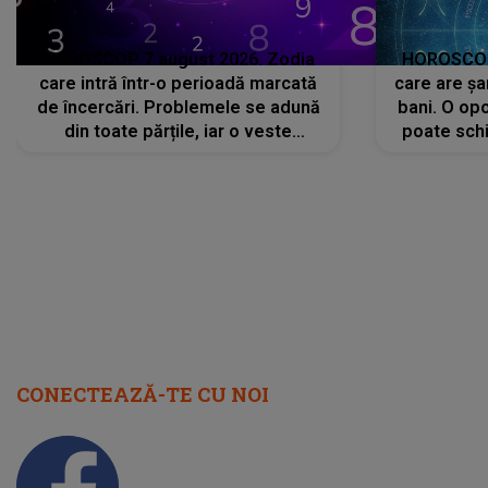
HOROSCOP 7 august 2026. Zodia
HOROSCOP 
care intră într-o perioadă marcată
care are șa
de încercări. Problemele se adună
bani. O opo
din toate părțile, iar o veste
poate schi
neașteptată îi dă planurile peste
la
cap
CONECTEAZĂ-TE CU NOI