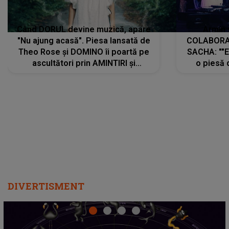
Când DORUL devine muzică, apare
Armin 
"Nu ajung acasă". Piesa lansată de
COLABORAR
Theo Rose și DOMINO îi poartă pe
SACHA: ""E
ascultători prin AMINTIRI și
o piesă 
REGĂSIRI, iar drumul emoțiilor
imediat pre
trece prin sufletul publicului:
cu mine șt
"Pentru toți cei care au plecat
păstrăm do
departe ca să le fie mai bine"
DIVERTISMENT