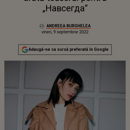
„Навсегда”
Autor:
ANDREEA BURGHELEA
Publicat:
joi, 9 septembrie 2021
Actualizat:
vineri, 9 septembrie 2022
Adaugă-ne ca sursă preferată în Google