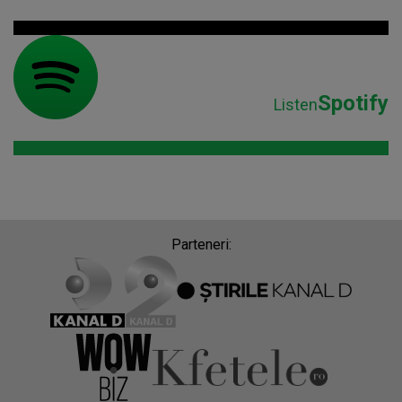
Spotify
Listen
Parteneri: