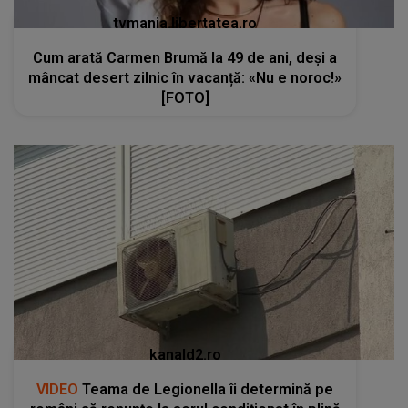
tvmania.libertatea.ro
Cum arată Carmen Brumă la 49 de ani, deși a
mâncat desert zilnic în vacanță: «Nu e noroc!»
[FOTO]
kanald2.ro
VIDEO
Teama de Legionella îi determină pe