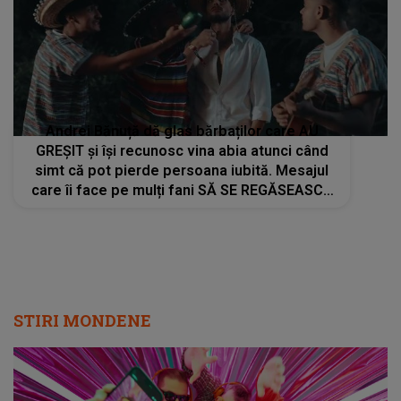
Andrei Bănuță dă glas bărbaților care AU
GREȘIT și își recunosc vina abia atunci când
simt că pot pierde persoana iubită. Mesajul
care îi face pe mulți fani SĂ SE REGĂSEASCĂ
în versurile piesei "Așa-s bărbații"
STIRI MONDENE