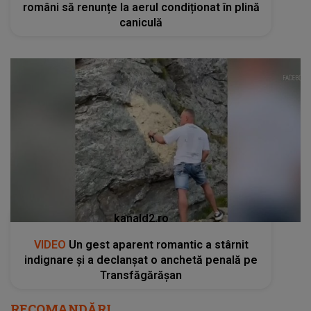
români să renunțe la aerul condiționat în plină
caniculă
kanald2.ro
VIDEO
Un gest aparent romantic a stârnit
indignare și a declanșat o anchetă penală pe
Transfăgărășan
RECOMANDĂRI