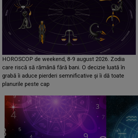
Emanuel a ținut ACEST DETALIU ASCUNS până
acum! În fața Alexandrei, concurentul din Casa Iubir
face o MĂRTURISIRE NEAȘTEPTATĂ despre mam
sa: "I-am spus și ei în față, eu nu te iubesc pentru
că..."