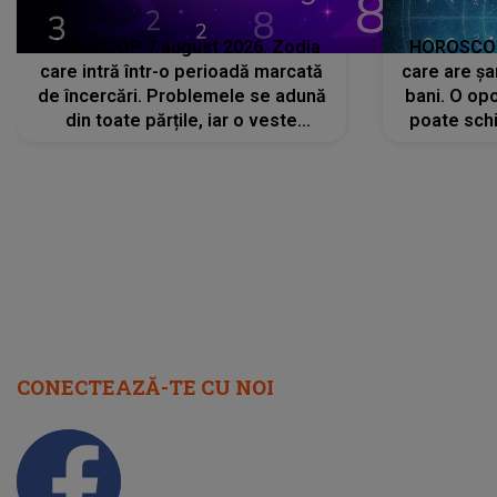
HOROSCOP 7 august 2026. Zodia
HOROSCOP 
care intră într-o perioadă marcată
care are șa
de încercări. Problemele se adună
bani. O opo
din toate părțile, iar o veste
poate schi
neașteptată îi dă planurile peste
la
cap
CONECTEAZĂ-TE CU NOI