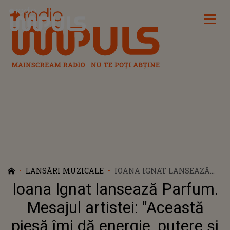
Radio Impuls
LANSĂRI MUZICALE
IOANA IGNAT LANSEAZĂ
PARFUM. MESAJUL
Ioana Ignat lansează Parfum.
ARTISTEI: "ACEASTĂ PIESĂ
ÎMI DĂ ENERGIE, PUTERE ȘI
Mesajul artistei: "Această
ÎNCREDERE"
piesă îmi dă energie, putere și