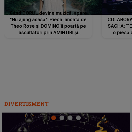
Când DORUL devine muzică, apare
Armin 
"Nu ajung acasă". Piesa lansată de
COLABORAR
Theo Rose și DOMINO îi poartă pe
SACHA: ""E
ascultători prin AMINTIRI și
o piesă 
REGĂSIRI, iar drumul emoțiilor
imediat pre
trece prin sufletul publicului:
cu mine șt
"Pentru toți cei care au plecat
păstrăm do
departe ca să le fie mai bine"
DIVERTISMENT