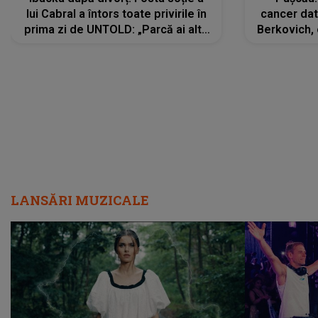
lui Cabral a întors toate privirile în
cancer dato
prima zi de UNTOLD: „Parcă ai altă
Berkovich, 
strălucire, emani putere,
accident ru
încredere, siguranță...”
Dacă nu 
LANSĂRI MUZICALE