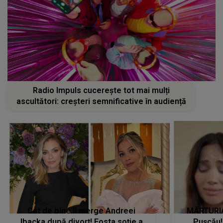
Radio Impuls cucerește tot mai mulți
ascultători: creșteri semnificative în audiență
Cât de bine îi merge Andreei
MĂRTURIA
Ibacka după divorț! Fosta soție a
Pușcău!