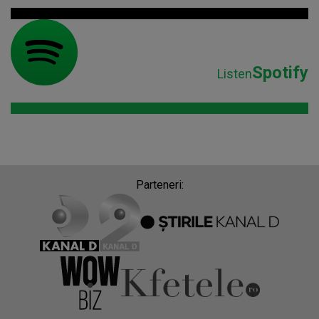
Spotify
Listen
Parteneri: