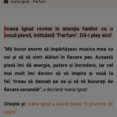
Ioana Ignat - Parfum
Ioana Ignat revine în atenţia fanilor cu o
nouă piesă, intitulată "Parfum". Dă-i play aici!
"Mă bucur enorm să împărtășesc muzica mea cu
voi și să vă simt alături în fiecare pas. Această
piesă îmi dă energie, putere și încredere, iar cel
mai mult îmi doresc să vă inspire și vouă la
fel. Vreau să dansați pe ea și să vă bucurați de
fiecare secundă!"
, a declarat
Ioana Ignat
.
Citește și:
Ioana Ignat a lansat piesa "O poveste de
iubire"