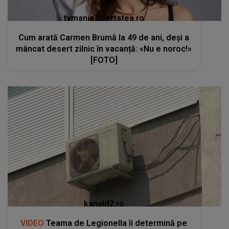
tvmania.libertatea.ro
Cum arată Carmen Brumă la 49 de ani, deși a
mâncat desert zilnic în vacanță: «Nu e noroc!»
[FOTO]
kanald2.ro
VIDEO
Teama de Legionella îi determină pe