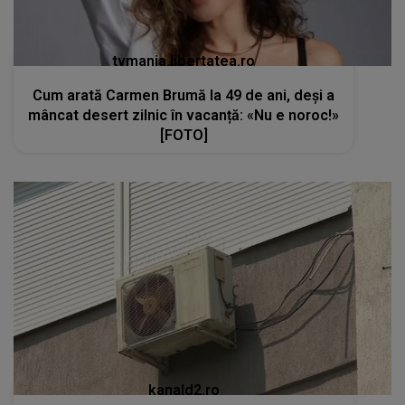
tvmania.libertatea.ro
Cum arată Carmen Brumă la 49 de ani, deși a
mâncat desert zilnic în vacanță: «Nu e noroc!»
[FOTO]
kanald2.ro