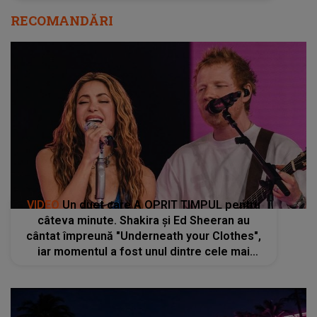
RECOMANDĂRI
VIDEO
Un duet care A OPRIT TIMPUL pentru
câteva minute. Shakira și Ed Sheeran au
cântat împreună "Underneath your Clothes",
iar momentul a fost unul dintre cele mai
apreciate: "Lucrăm foarte bine împreună, ne
înțelegem unul pe celălalt"