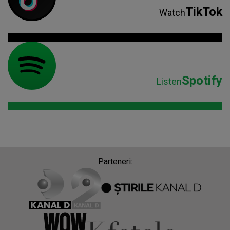
TikTok
Watch
Spotify
Listen
Parteneri: