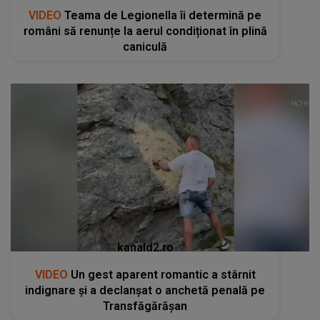
VIDEO
Teama de Legionella îi determină pe
români să renunțe la aerul condiționat în plină
caniculă
kanald2.ro
VIDEO
Un gest aparent romantic a stârnit
indignare și a declanșat o anchetă penală pe
Transfăgărășan