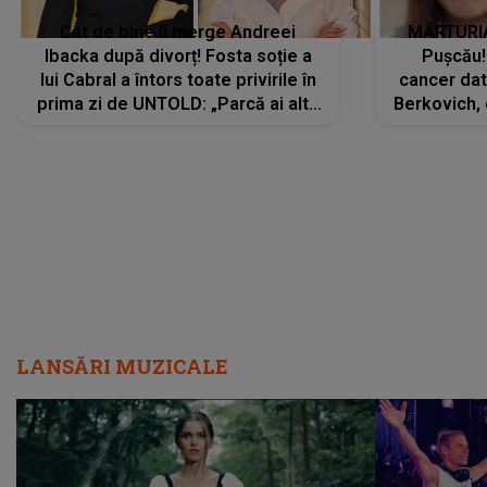
Cât de bine îi merge Andreei
MĂRTURIA
Ibacka după divorț! Fosta soție a
Pușcău!
lui Cabral a întors toate privirile în
cancer dato
prima zi de UNTOLD: „Parcă ai altă
Berkovich, 
strălucire, emani putere,
accident ru
încredere, siguranță...”
Dacă nu 
LANSĂRI MUZICALE