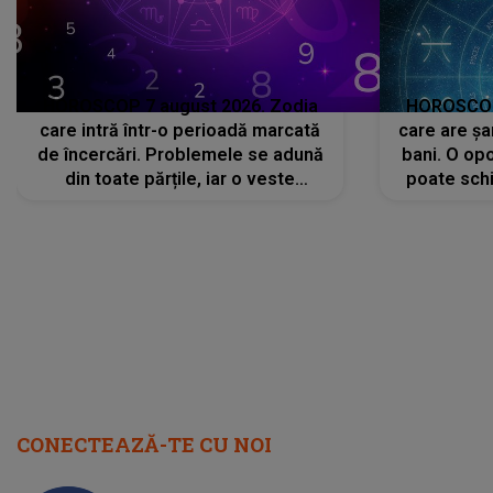
HOROSCOP 7 august 2026. Zodia
HOROSCOP 
care intră într-o perioadă marcată
care are șa
de încercări. Problemele se adună
bani. O opo
din toate părțile, iar o veste
poate schi
neașteptată îi dă planurile peste
la
cap
CONECTEAZĂ-TE CU NOI