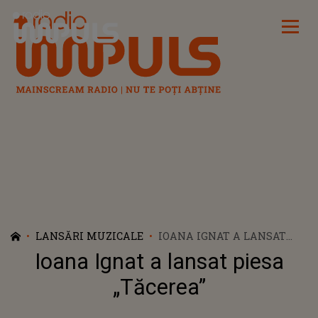
Radio Impuls
LANSĂRI MUZICALE
IOANA IGNAT A LANSAT
PIESA „TĂCEREA”
Ioana Ignat a lansat piesa
„Tăcerea”