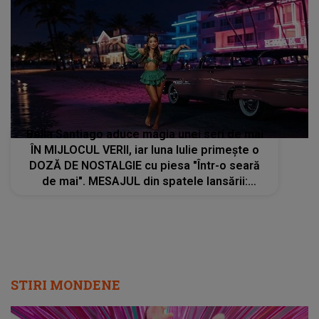
Bella Santiago aduce magia unei seri de mai
ÎN MIJLOCUL VERII, iar luna Iulie primește o
DOZĂ DE NOSTALGIE cu piesa "Într-o seară
de mai". MESAJUL din spatele lansării:
"Amintirile care rămân cu tine mult timp după
ce se termină melodia"
STIRI MONDENE