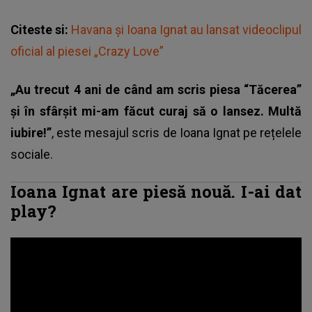
Citeste si:
Havana și Ioana Ignat au lansat videoclipul
oficial al piesei „Crazy Love”
„Au trecut 4 ani de când am scris piesa “Tăcerea”
și în sfârșit mi-am făcut curaj să o lansez. Multă
iubire!”
, este mesajul scris de
Ioana Ignat
pe rețelele
sociale.
Ioana Ignat are piesă nouă. I-ai dat
play?