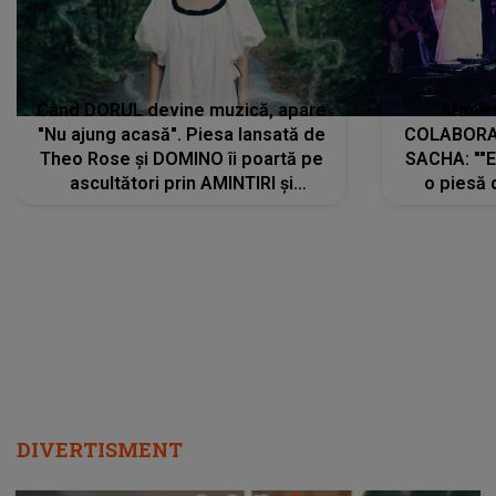
Când DORUL devine muzică, apare
Armin 
"Nu ajung acasă". Piesa lansată de
COLABORAR
Theo Rose și DOMINO îi poartă pe
SACHA: ""E
ascultători prin AMINTIRI și
o piesă 
REGĂSIRI, iar drumul emoțiilor
imediat pre
trece prin sufletul publicului:
cu mine șt
"Pentru toți cei care au plecat
păstrăm do
departe ca să le fie mai bine"
DIVERTISMENT