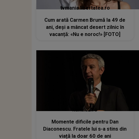
tvmania.libertatea.ro
Cum arată Carmen Brumă la 49 de
ani, deși a mâncat desert zilnic în
vacanță: «Nu e noroc!» [FOTO]
kanald2.ro
Momente dificile pentru Dan
Diaconescu. Fratele lui s-a stins din
viață la doar 60 de ani