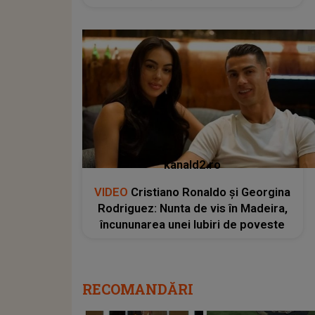
kanald2.ro
VIDEO
Cristiano Ronaldo și Georgina
Rodriguez: Nunta de vis în Madeira,
încununarea unei Iubiri de poveste
RECOMANDĂRI