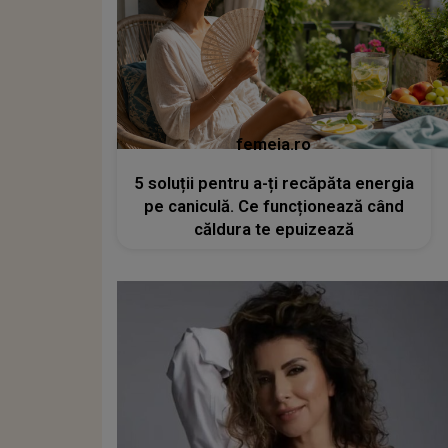
femeia.ro
5 soluții pentru a-ți recăpăta energia
pe caniculă. Ce funcționează când
căldura te epuizează