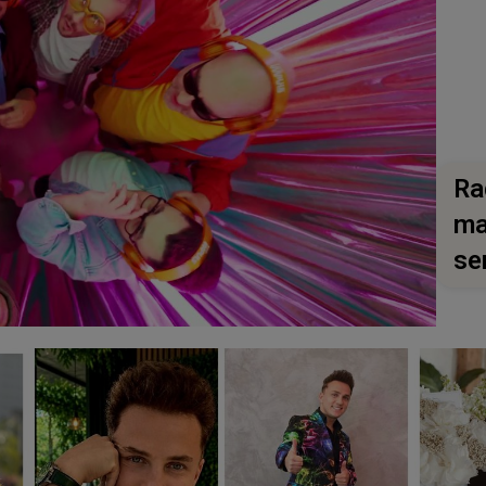
Ra
ma
se