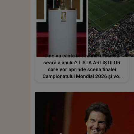
Cine va cânta în cea mai urmărită
seară a anului? LISTA ARTIȘTILOR
care vor aprinde scena finalei
Campionatului Mondial 2026 și vor
transforma SEARA TROFEULUI într-
un show de neuitat: "Ceremonia de
închidere va încheia..."