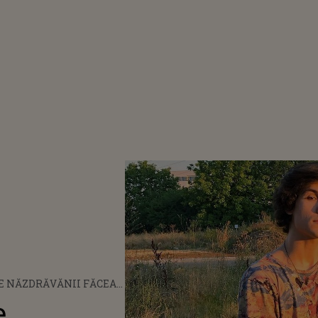
 CE NĂZDRĂVĂNII FĂCEA
ILĂRIE?
e