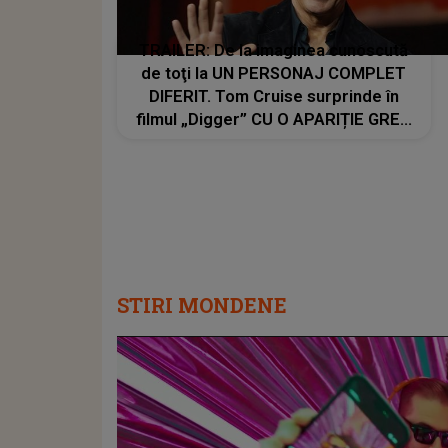
TRAILER: De la imaginea cunoscută
de toţi la UN PERSONAJ COMPLET
DIFERIT. Tom Cruise surprinde în
filmul „Digger” CU O APARIȚIE GREU
DE RECUNOSCUT. Look-ul schimbat
şi detaliile personajului au făcut ca
mulţi fani să privească de două ori
imaginile
STIRI MONDENE