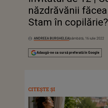
năzdrăvănii făce
Stam în copilărie?
Publicat:
Autor:
luni, 9 noiembrie 2020
Actualizat:
ANDREEA BURGHELEA
sâmbătă, 16 iulie 2022
Adaugă-ne ca sursă preferată în Google
CITEȘTE ȘI