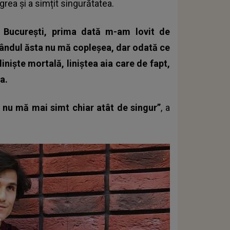
grea și a simțit singurătatea.
București, prima dată m-am lovit de
gândul ăsta nu mă copleșea, dar odată ce
iniște mortală, liniștea aia care de fapt,
a.
 nu mă mai simt chiar atât de singur”
, a