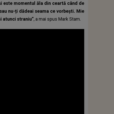
și este momentul ăla din ceartă când de
v sau nu-ți dădeai seama ce vorbești. Mie
i atunci straniu”
, a mai spus Mark Stam.