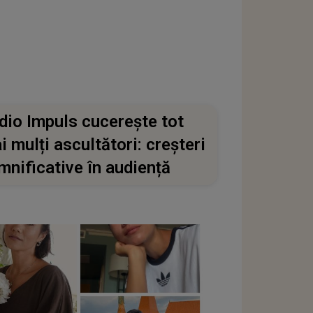
dio Impuls cucerește tot
i mulți ascultători: creșteri
mnificative în audiență