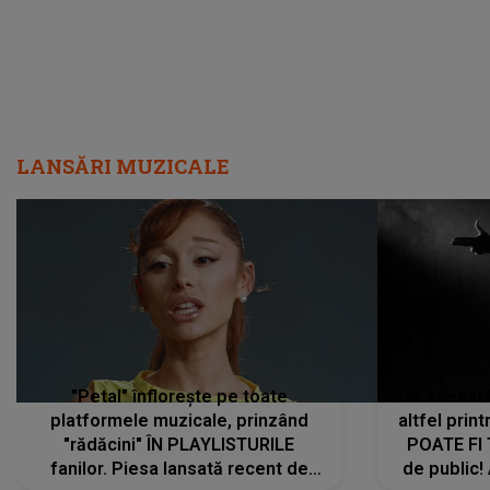
LANSĂRI MUZICALE
"Petal" înflorește pe toate
De această 
platformele muzicale, prinzând
altfel prin
"rădăcini" ÎN PLAYLISTURILE
POATE FI
fanilor. Piesa lansată recent de
de public!