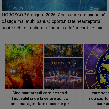
LINE-UP UNTOLD ONE, ziua 2. La ce oră urcă pe
să
scena principală a festivalului Zara Larsson? Artista
i
suedeză a ajuns deja în România și s-a filmat din
ă
camera de hotel
LINE-UP UNTOLD ONE, prima zi.
HOROSCOP 
Cine sunt artiștii care deschid
care scap
festivalul și de la ce ore au loc
nou capitol
cele mai așteptate concerte pe
care a