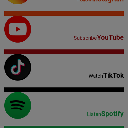
YouTube
Subscribe
TikTok
Watch
Spotify
Listen