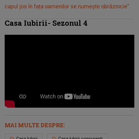
capul jos în fața oamenilor se numește obrăznicie"
Casa Iubirii- Sezonul 4
MAI MULTE DESPRE:
Casa Iubirii
Casa Iubirii concurenti