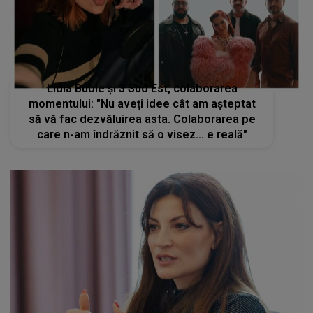
Lidia Buble și 3 Sud Est, colaborarea
momentului: "Nu aveți idee cât am așteptat
să vă fac dezvăluirea asta. Colaborarea pe
care n-am îndrăznit să o visez… e reală"