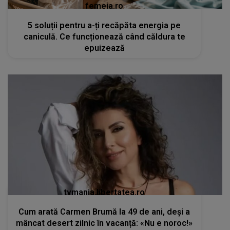
femeia.ro
5 soluții pentru a-ți recăpăta energia pe
caniculă. Ce funcționează când căldura te
epuizează
tvmania.libertatea.ro
Cum arată Carmen Brumă la 49 de ani, deși a
mâncat desert zilnic în vacanță: «Nu e noroc!»