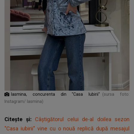
Iasmina, concurenta din "Casa Iubirii"
(sursa foto:
Instagram/ Iasmina)
Citește și:
Câștigătorul celui de-al doilea sezon
"Casa iubirii" vine cu o nouă replică după mesajul