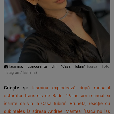
Iasmina, concurenta din "Casa Iubirii"
(sursa foto:
Instagram/ Iasmina)
Citește și:
Iasmina explodează după mesajul
usturător transmis de Radu: "Pâine am mâncat și
înainte să vin la Casa Iubirii". Bruneta, reacție cu
subînțeles la adresa Andreei Mantea: "Dacă nu las