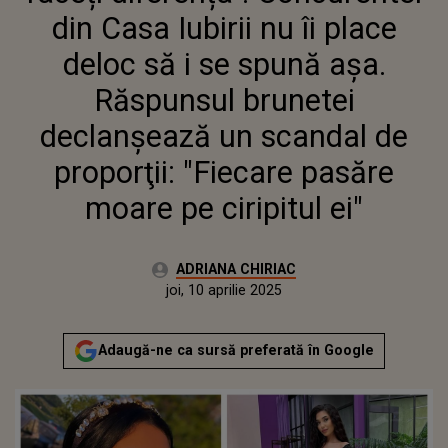
BRUNETEI DECLANŞEAZĂ UN
din Casa Iubirii nu îi place
SCANDAL DE PROPORŢII:
"FIECARE PASĂRE MOARE PE
deloc să i se spună așa.
CIRIPITUL EI"
Răspunsul brunetei
declanşează un scandal de
proporţii: "Fiecare pasăre
moare pe ciripitul ei"
Autor:
ADRIANA CHIRIAC
Publicat:
joi, 10 aprilie 2025
Actualizat:
joi, 10 aprilie 2025
Adaugă-ne ca sursă preferată în Google