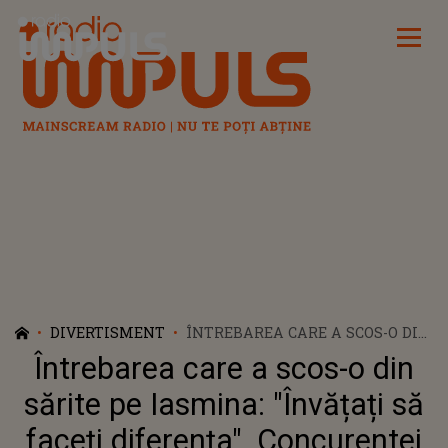
Radio Impuls
DIVERTISMENT
ÎNTREBAREA CARE A SCOS-O DIN
SĂRITE PE IASMINA: "ÎNVĂȚAȚI
Întrebarea care a scos-o din
SĂ FACEȚI DIFERENȚA".
CONCURENTEI DIN CASA IUBIRII
sărite pe Iasmina: "Învățați să
NU ÎI PLACE DELOC SĂ I SE
faceți diferența". Concurentei
SPUNĂ AȘA. RĂSPUNSUL