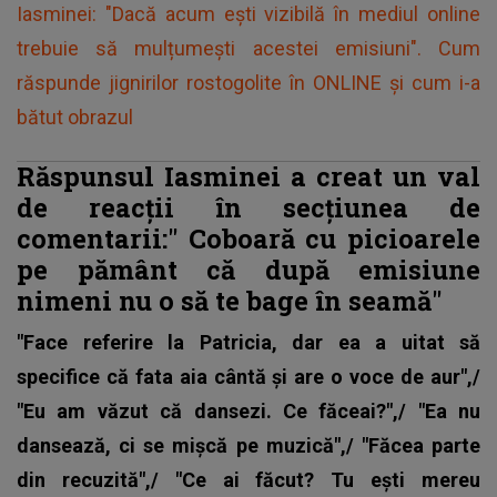
Iasminei: "Dacă acum ești vizibilă în mediul online
trebuie să mulțumești acestei emisiuni". Cum
răspunde jignirilor rostogolite în ONLINE și cum i-a
bătut obrazul
Răspunsul Iasminei a creat un val
de reacții în secțiunea de
comentarii:"
Coboară cu picioarele
pe pământ că după emisiune
nimeni nu o să te bage în seamă"
"Face referire la Patricia, dar ea a uitat să
specifice că fata aia cântă și are o voce de aur",/
"Eu am văzut că dansezi. Ce făceai?",/ "Ea nu
dansează, ci se mișcă pe muzică",/ "Făcea parte
din recuzită",/ "Ce ai făcut? Tu ești mereu