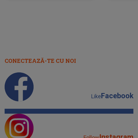
scena principală?
perioadă 
CONECTEAZĂ-TE CU NOI
Facebook
Like
Instagram
Follow