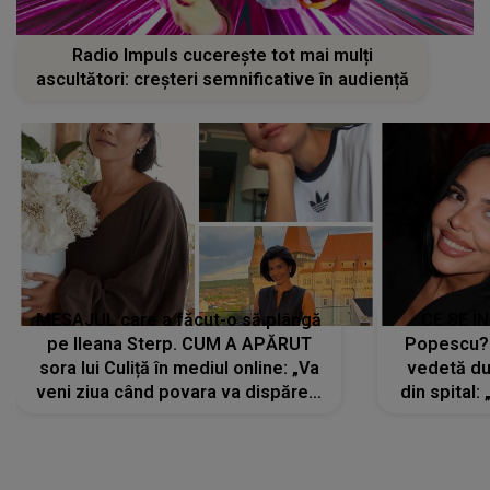
Radio Impuls cucerește tot mai mulți
ascultători: creșteri semnificative în audiență
MESAJUL care a făcut-o să plângă
CE SE Î
pe Ileana Sterp. CUM A APĂRUT
Popescu?
sora lui Culiță în mediul online: „Va
vedetă du
veni ziua când povara va dispărea,
din spital:
iar lacrimile...”