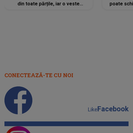
din toate părțile, iar o veste
poate schi
neașteptată îi dă planurile peste
la
cap
CONECTEAZĂ-TE CU NOI
Facebook
Like