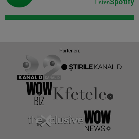
Spotify
Listen
Parteneri: