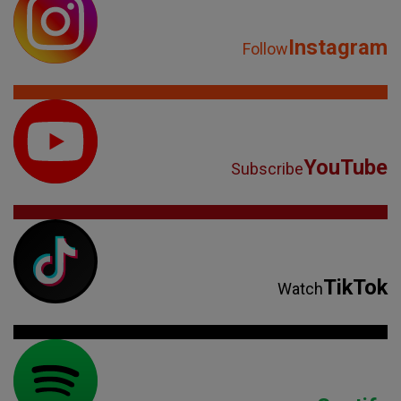
Instagram
Follow
YouTube
Subscribe
TikTok
Watch