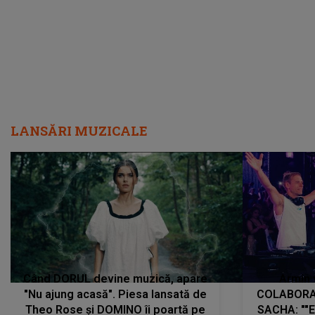
LANSĂRI MUZICALE
Când DORUL devine muzică, apare
Armin 
"Nu ajung acasă". Piesa lansată de
COLABORAR
Theo Rose și DOMINO îi poartă pe
SACHA: ""E