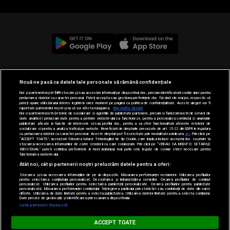
© 2019-2026 DOGAN MEDIA INTERNATIONAL SA, Toate
Nouă ne pasă ca datele tale personale să rămână confidențiale
drepturile rezervate.
Noi și partenerii noștri
589
stocăm și/sau accesăm informații pe dispozitivul dvs., precum identificatorii cookie unici pentru
prelucrarea datelor cu caracter personal. Puteți accepta sau gestiona preferințele dvs. făcând clic mai jos, respectiv vă
puteți opune utilizării unui interes legitim în orice moment pe pagina cu politica de confidențialitate. Aceste alegeri vor fi
raportate partenerilor noștri și nu vă vor afecta navigarea.
Mai multe detalii
Noi si partenerii nostri (retelele de socializare si agentiile de publicitate partenere, precum si furnizorii nostri de servicii de
date analitice) prelucram date pentru a permite website-ului sa functioneze, pentru a personaliza continutul si anunturile
publicitare afisate in functie de interesele si/sau profilul dvs., pentru a va oferi functionalitati aferente retelelor de
socializare si pentru a analiza traficul pe website. Beneficiati de drepturile prevazute de art. 15-22 din GDPR in legatura
cu prelucrarea datelor cu caracter personal. Aceste drepturi pot fi exercitate prin modalitatea indicata
aici
. Prin click pe
“ACCEPT TOATE”, acceptati folosirea tuturor Tehnologiilor de tip Cookie, care implica inclusiv acceptul dvs. cu privire la
stocarea/accesarea informatiilor de catre Vendor-ii cu care colaboram. Prin click pe “VREAU SA MODIFIC SETARILE
INDIVIDUAL” puteti schimba preferintele in mod individual, mai putin cele legate de cookie strict necesare pentru
functionarea website-ului.
Atât noi, cât și partenerii noștri prelucrăm datele pentru a oferi:
Stocarea și/sau accesarea informațiilor de pe un dispozitiv. Măsurarea performanței reclamelor. Utilizarea profilurilor
pentru selectarea conținutului personalizat. Dezvoltarea și îmbunătățirea serviciilor. Crearea profilurilor de conținut
personalizat. Utilizarea profilurilor pentru selectarea publicității personalizate. Crearea profilurilor pentru publicitate
personalizată. Măsurarea performanței conținutului. Înțelegerea publicului prin statistici sau combinații de date din surse
diferite. Utilizarea de date limitate pentru a selecta publicitatea. Utilizarea datelor limitate pentru a selecta conținutul.
Date precise de geolocație și identificarea prin scanarea dispozitivului.
Loading...
Listă parteneri (furnizori)
PARTY ZONE
ACCEPT TOATE