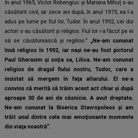
În anul 1965, Victor Rebengiuc și Mariana Mihuț s-au
căsătorit civil, iar zece ani după, în anul 1975, ea l-a
adus pe lume pe fiul lor, Tudor. În anul 1992, cei doi
actori s-au căsătorit și religios. Fiul lor i-a făcut pe ei
să se căsătorească și regilios:"
„Ne-am cununat
însă religios în 1992, iar naşi ne-au fost pictorul
Paul Gherasim şi soţia sa, Lilica. Ne-am cununat
religios de dragul fiului nostru, Tudor, care a
insistat să mergem în faţa altarului. El ne-a
convins că merită să trăim acest act chiar şi după
aproape 30 de ani de căsnicie. A avut dreptate.
Ne-am cununat la Biserica Stavropoleos şi am
trăit unul dintre cele mai emoţionante momente
din viaţa noastră”
.