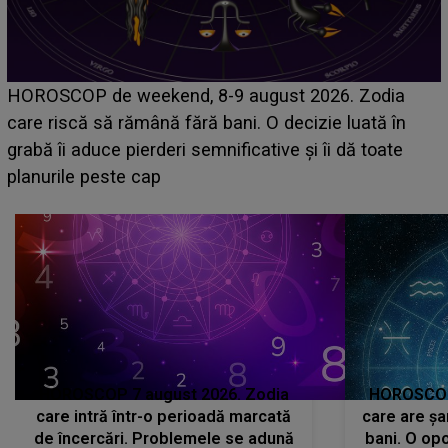
Emanuel a ținut ACEST DETALIU ASCUNS până
acum! În fața Alexandrei, concurentul din Casa Iubirii
face o MĂRTURISIRE NEAȘTEPTATĂ despre mama
sa: "I-am spus și ei în față, eu nu te iubesc pentru
că..."
HOROSCOP 7 august 2026. Zodia
HOROSCOP 
care intră într-o perioadă marcată
care are șa
de încercări. Problemele se adună
bani. O opo