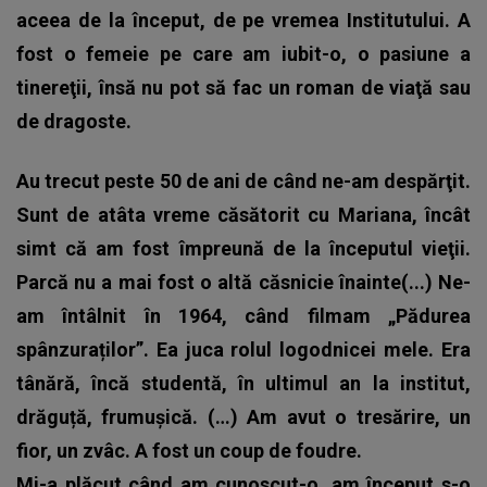
aceea de la început, de pe vremea Institutului. A
fost o femeie pe care am iubit-o, o pasiune a
tinereţii, însă nu pot să fac un roman de viaţă sau
de dragoste.
Au trecut peste 50 de ani de când ne-am despărţit.
Sunt de atâta vreme căsătorit cu Mariana, încât
simt că am fost împreună de la începutul vieţii.
Parcă nu a mai fost o altă căsnicie înainte(...) Ne-
am întâlnit în 1964, când filmam „Pădurea
spânzuraților”. Ea juca rolul logodnicei mele. Era
tânără, încă studentă, în ultimul an la institut,
drăguță, frumușică. (…) Am avut o tresărire, un
fior, un zvâc. A fost un coup de foudre.
Mi-a plăcut când am cunoscut-o, am început s-o