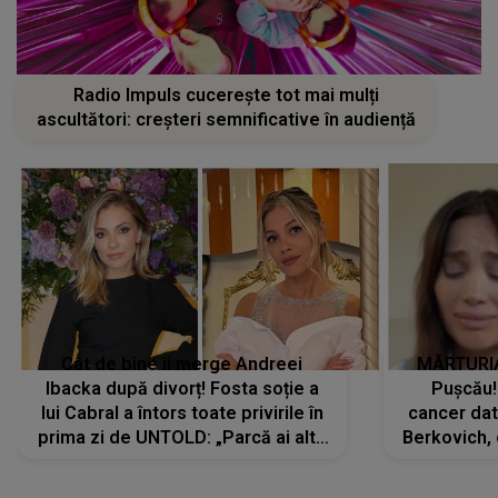
Radio Impuls cucerește tot mai mulți
ascultători: creșteri semnificative în audiență
Cât de bine îi merge Andreei
MĂRTURIA
Ibacka după divorț! Fosta soție a
Pușcău!
lui Cabral a întors toate privirile în
cancer dato
prima zi de UNTOLD: „Parcă ai altă
Berkovich, 
strălucire, emani putere,
accident ru
încredere, siguranță...”
Dacă nu 