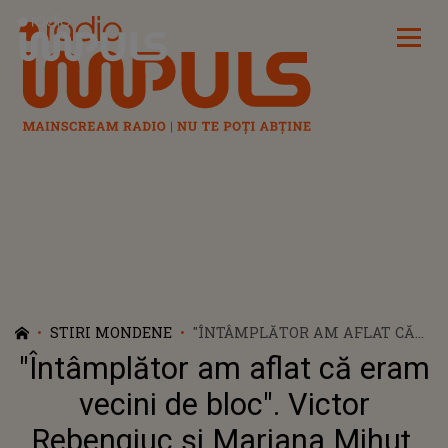
Radio Impuls
STIRI MONDENE
"ÎNTÂMPLĂTOR AM AFLAT CĂ
ERAM VECINI DE BLOC". VICTOR
"Întâmplător am aflat că eram
REBENGIUC ȘI MARIANA
MIHUȚ, POVESTE DE DRAGOSTE
vecini de bloc". Victor
AȘA CUM RAR NE ESTE DAT SĂ
Rebengiuc și Mariana Mihuț,
ÎNTÂLNIM. ACTORUL ȘI-A