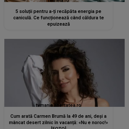
femeia.ro
5 soluții pentru a-ți recăpăta energia pe
caniculă. Ce funcționează când căldura te
epuizează
tvmania.libertatea.ro
Cum arată Carmen Brumă la 49 de ani, deși a
mâncat desert zilnic în vacanță: «Nu e noroc!»
[FOTO]