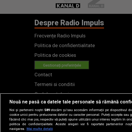
Despre Radio Impuls
Frecvențe Radio Impuls
Politica de confidentialitate
Politica de cookies
Gestionați preferințele
Contact
Termeni si conditii
Cod deontologic
Nouă ne pasă ca datele tale personale să rămână confi
Regulamente
Noi și partenerii noștri
589
stocăm și/sau accesăm informații pe dispozitivul dvs.
cookie unici pentru prelucrarea datelor cu caracter personal. Puteți accepta sau g
făcând clic mai jos, respectiv vă puteți opune utilizării unui interes legitim în 
politica de confidențialitate. Aceste alegeri vor fi raportate partenerilor no
navigarea.
Mai multe detalii