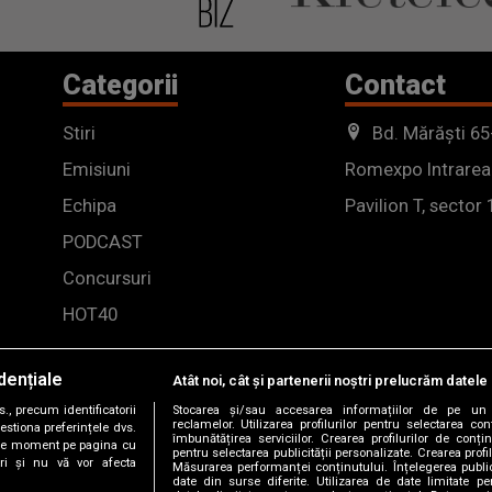
Categorii
Contact
Stiri
Bd. Mărăști 65
Emisiuni
Romexpo Intrarea
Echipa
Pavilion T, sector 
PODCAST
Concursuri
HOT40
dențiale
Atât noi, cât și partenerii noștri prelucrăm datele 
, precum identificatorii
Stocarea și/sau accesarea informațiilor de pe un 
reclamelor. Utilizarea profilurilor pentru selectarea con
estiona preferințele dvs.
îmbunătățirea serviciilor. Crearea profilurilor de conținu
orice moment pe pagina cu
pentru selectarea publicității personalizate. Crearea profil
ștri și nu vă vor afecta
Măsurarea performanței conținutului. Înțelegerea public
date din surse diferite. Utilizarea de date limitate pen