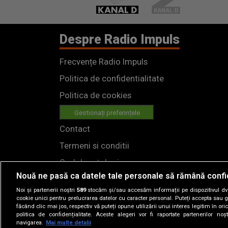
Despre Radio Impuls
Frecvențe Radio Impuls
Politica de confidentialitate
Politica de cookies
Gestionați preferințele
Contact
Termeni si conditii
Cod deontologic
Nouă ne pasă ca datele tale personale să rămână confi
Regulamente
Noi și partenerii noștri
589
stocăm și/sau accesăm informații pe dispozitivul dvs.
cookie unici pentru prelucrarea datelor cu caracter personal. Puteți accepta sau g
făcând clic mai jos, respectiv vă puteți opune utilizării unui interes legitim în 
politica de confidențialitate. Aceste alegeri vor fi raportate partenerilor no
navigarea.
Mai multe detalii