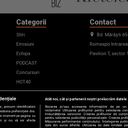
Categorii
Contact
Stiri
Bd. Mărăști 65
Emisiuni
Romexpo Intrarea
Echipa
Pavilion T, sector 
PODCAST
Concursuri
HOT40
dențiale
Atât noi, cât și partenerii noștri prelucrăm datele 
, precum identificatorii
Stocarea și/sau accesarea informațiilor de pe un 
reclamelor. Utilizarea profilurilor pentru selectarea con
estiona preferințele dvs.
îmbunătățirea serviciilor. Crearea profilurilor de conținu
orice moment pe pagina cu
pentru selectarea publicității personalizate. Crearea profil
ștri și nu vă vor afecta
Măsurarea performanței conținutului. Înțelegerea public
date din surse diferite. Utilizarea de date limitate pen