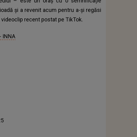
neului – este un oraș cu o semnificație
rioadă și a revenit acum pentru a-și regăsi
un videoclip recent postat pe TikTok.
- INNA
25