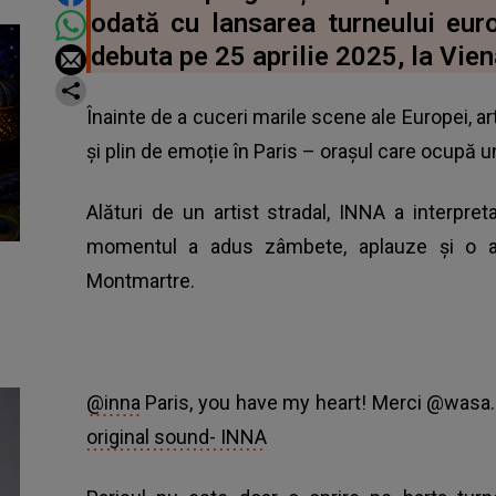
odată cu lansarea turneului eu
debuta pe 25 aprilie 2025, la Vien
Înainte de a cuceri marile scene ale Europei, ar
și plin de emoție în Paris – orașul care ocupă un
Alături de un artist stradal, INNA a interpret
momentul a adus zâmbete, aplauze și o atm
Montmartre.
@inna
Paris, you have my heart! Merci @wasa
original sound- INNA