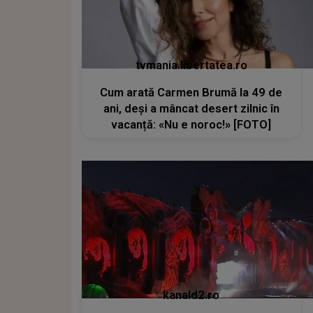
tvmania.libertatea.ro
Cum arată Carmen Brumă la 49 de
ani, deși a mâncat desert zilnic în
vacanță: «Nu e noroc!» [FOTO]
kanald2.ro