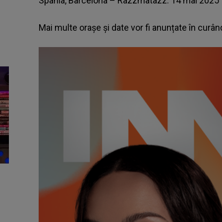
Spania, Barcelona – Razzmatazz: 14 mai 2025
Mai multe orașe și date vor fi anunțate în curân