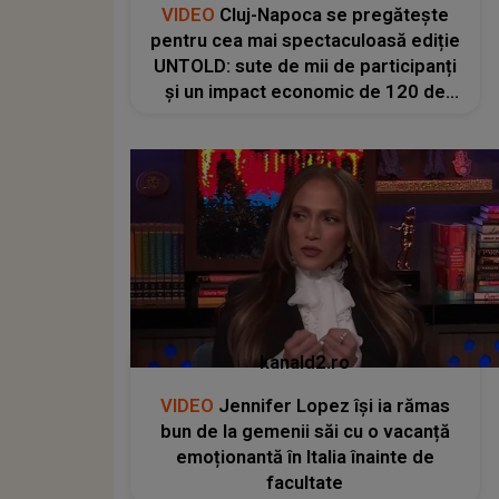
VIDEO
Cluj-Napoca se pregătește
pentru cea mai spectaculoasă ediție
UNTOLD: sute de mii de participanți
și un impact economic de 120 de
milioane de euro
kanald2.ro
VIDEO
Jennifer Lopez își ia rămas
bun de la gemenii săi cu o vacanță
emoționantă în Italia înainte de
facultate