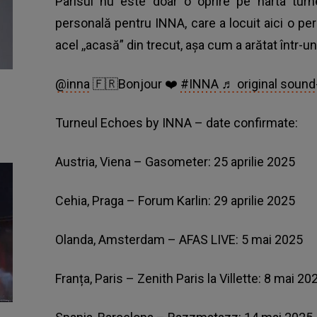
Parisul nu este doar o oprire pe harta tur
personală pentru INNA, care a locuit aici o pe
acel ,,acasă” din trecut, așa cum a arătat într-
@inna
🇫🇷Bonjour ❤️
#INNA
♬ original sound
Turneul Echoes by INNA – date confirmate:
Austria, Viena – Gasometer: 25 aprilie 2025
Cehia, Praga – Forum Karlin: 29 aprilie 2025
Olanda, Amsterdam – AFAS LIVE: 5 mai 2025
Franța, Paris – Zenith Paris la Villette: 8 mai 20