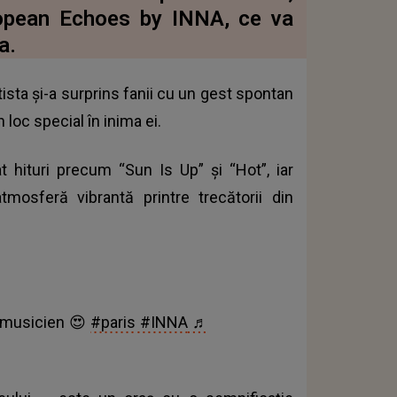
ropean Echoes by INNA, ce va
a.
tista și-a surprins fanii cu un gest spontan
 loc special în inima ei.
at hituri precum “Sun Is Up” și “Hot”, iar
osferă vibrantă printre trecătorii din
.musicien 😍
#paris
#INNA
♬