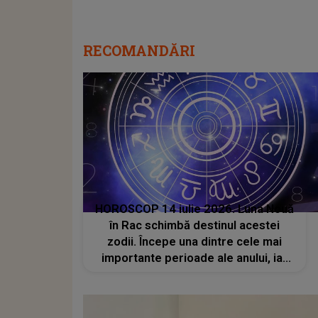
RECOMANDĂRI
HOROSCOP 14 iulie 2026. Luna Nouă
în Rac schimbă destinul acestei
zodii. Începe una dintre cele mai
importante perioade ale anului, iar
oportunitățile apar la tot pasul