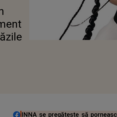
 EMOȚIONANT
n
ILE PARISULUI
ment
ăzile
DISTRIBUIE ARTICOLUL
INNA se pregătește să pornească