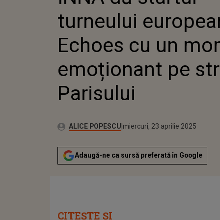
MOMENT
turneului europea
PE STRĂZ
Echoes cu un mo
emoționant pe str
Parisului
Autor:
Publicat:
ALICE POPESCU
miercuri, 23 aprilie 2025
Adaugă-ne ca sursă preferată în Google
CITEȘTE ȘI