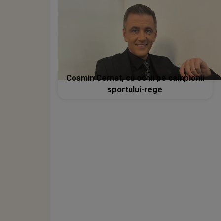
Cosmin Cernat, cu ochii pe campionii
sportului-rege