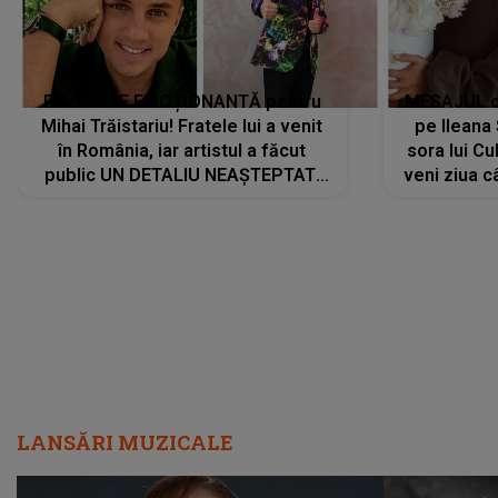
REVEDERE EMOȚIONANTĂ pentru
MESAJUL ca
Mihai Trăistariu! Fratele lui a venit
pe Ilean
în România, iar artistul a făcut
sora lui Cu
public UN DETALIU NEAȘTEPTAT:
veni ziua c
"Nu știu ce să-i zic. Voi ce spuneți
? Să se..."
LANSĂRI MUZICALE