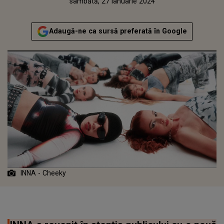
Publicat:
sâmbătă, 27 ianuarie 2024
Actualizat:
sâmbătă, 27 ianuarie 2024
Adaugă-ne ca sursă preferată în Google
INNA - Cheeky