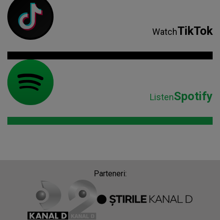
TikTok
Watch
Spotify
Listen
Parteneri: