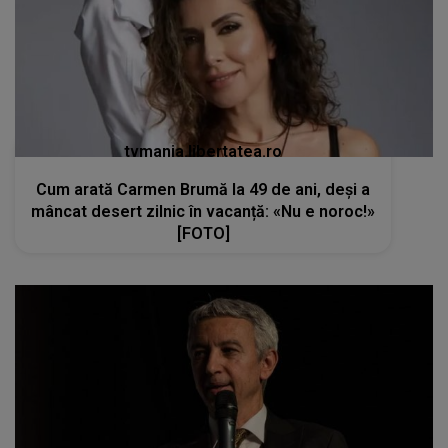
tvmania.libertatea.ro
Cum arată Carmen Brumă la 49 de ani, deși a
mâncat desert zilnic în vacanță: «Nu e noroc!»
[FOTO]