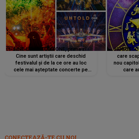
LINE-UP UNTOLD ONE, prima zi.
HOROSCOP 
Cine sunt artiștii care deschid
care scap
festivalul și de la ce ore au loc
nou capitol
cele mai așteptate concerte pe
care a
scena principală?
perioadă 
CONECTEAZĂ-TE CU NOI