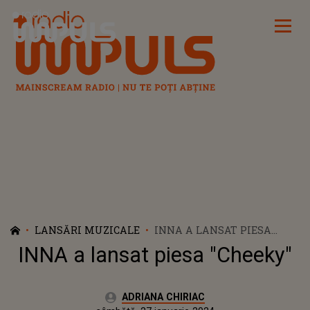
Radio Impuls
LANSĂRI MUZICALE
INNA A LANSAT PIESA
"CHEEKY"
INNA a lansat piesa "Cheeky"
Autor:
ADRIANA CHIRIAC