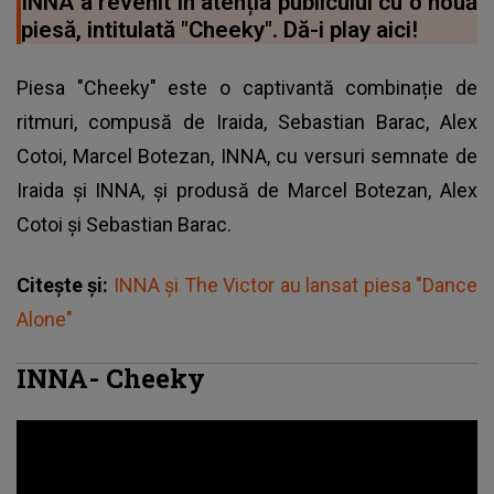
INNA a revenit în atenția publicului cu o nouă
piesă, intitulată "Cheeky". Dă-i play aici!
Piesa "Cheeky" este o captivantă combinație de
ritmuri, compusă de Iraida, Sebastian Barac, Alex
Cotoi, Marcel Botezan, INNA, cu versuri semnate de
Iraida și
INNA
, și produsă de Marcel Botezan, Alex
Cotoi și Sebastian Barac.
Citește și:
INNA și The Victor au lansat piesa "Dance
Alone"
INNA- Cheeky