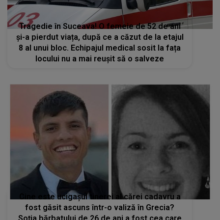
Tragedie în Suceava! O femeie de 52 de ani
și-a pierdut viața, după ce a căzut de la etajul
8 al unui bloc. Echipajul medical sosit la fața
locului nu a mai reușit să o salveze
Cine este ucigașul tinerei al cărei cadavru a
fost găsit ascuns într-o valiză în Grecia?
Soția bărbatului de 26 de ani a fost cea care