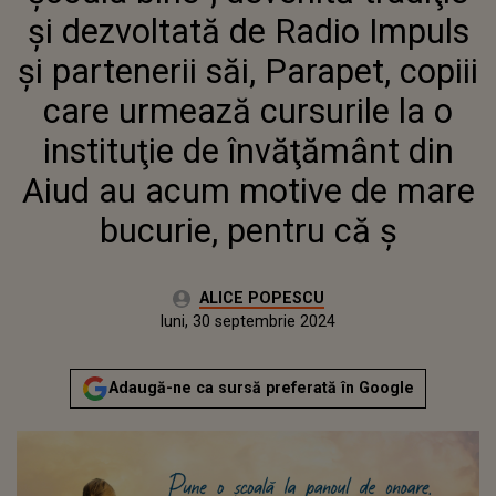
CURSURILE LA O INSTITUŢIE DE
şi dezvoltată de Radio Impuls
ÎNVĂŢĂMÂNT DIN AIUD AU ACUM
MOTIVE DE MARE BUCURIE,
şi partenerii săi, Parapet, copiii
PENTRU CĂ Ş
care urmează cursurile la o
instituţie de învăţământ din
Aiud au acum motive de mare
bucurie, pentru că ş
Autor:
ALICE POPESCU
Publicat:
luni, 30 septembrie 2024
Actualizat:
luni, 30 septembrie 2024
Adaugă-ne ca sursă preferată în Google