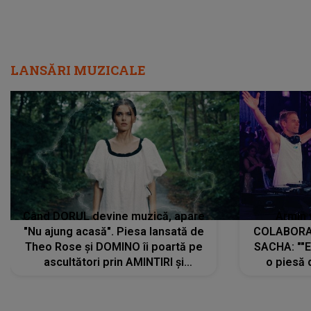
LANSĂRI MUZICALE
Când DORUL devine muzică, apare
Armin 
"Nu ajung acasă". Piesa lansată de
COLABORAR
Theo Rose și DOMINO îi poartă pe
SACHA: ""E
ascultători prin AMINTIRI și
o piesă 
REGĂSIRI, iar drumul emoțiilor
imediat pre
trece prin sufletul publicului:
cu mine șt
"Pentru toți cei care au plecat
păstrăm do