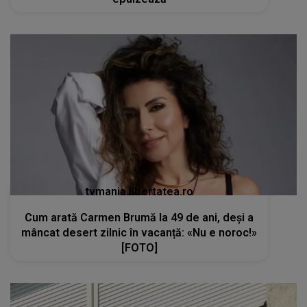
tvmania.libertatea.ro
Cum arată Carmen Brumă la 49 de ani, deși a
mâncat desert zilnic în vacanță: «Nu e noroc!»
[FOTO]