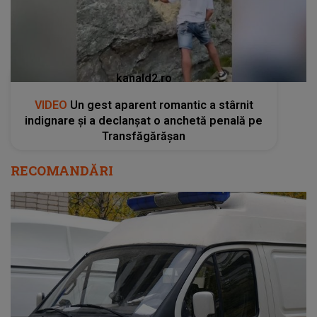
kanald2.ro
VIDEO
Un gest aparent romantic a stârnit
indignare și a declanșat o anchetă penală pe
Transfăgărășan
RECOMANDĂRI