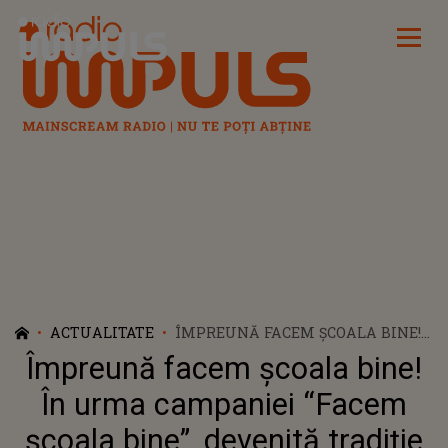
Radio Impuls
ACTUALITATE
ÎMPREUNĂ FACEM ŞCOALA BINE!
ÎN URMA CAMPANIEI “FACEM
Împreună facem şcoala bine!
ŞCOALA BINE”, DEVENITĂ
TRADIŢIE ŞI DEZVOLTATĂ DE
În urma campaniei “Facem
RADIO IMPULS ŞI PARTENERII SĂI,
şcoala bine”, devenită tradiţie
PARAPET, COPIII CARE URMEAZĂ