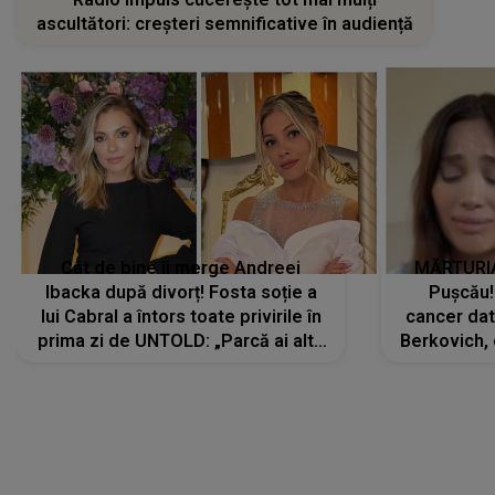
ascultători: creșteri semnificative în audiență
Cât de bine îi merge Andreei
MĂRTURIA
Ibacka după divorț! Fosta soție a
Pușcău!
lui Cabral a întors toate privirile în
cancer dato
prima zi de UNTOLD: „Parcă ai altă
Berkovich, 
strălucire, emani putere,
accident ru
încredere, siguranță...”
Dacă nu 