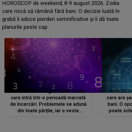
Emanuel a ținut ACEST DETALIU ASCUNS până
acum! În fața Alexandrei, concurentul din Casa Iubirii
face o MĂRTURISIRE NEAȘTEPTATĂ despre mama
sa: "I-am spus și ei în față, eu nu te iubesc pentru
că..."
HOROSCOP 7 august 2026. Zodia
HOROSCOP 
care intră într-o perioadă marcată
care are șa
de încercări. Problemele se adună
bani. O opo
din toate părțile, iar o veste
poate schi
neașteptată îi dă planurile peste
la
cap