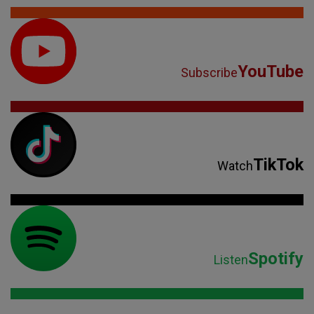
YouTube
Subscribe
TikTok
Watch
Spotify
Listen