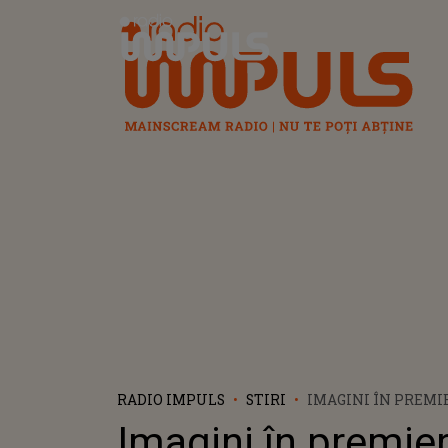
Radio Impuls
RADIO IMPULS
STIRI
IMAGINI ÎN PREMIE
CARE SE ȚINE CONS
Imagini în premier
ROMÂNIA