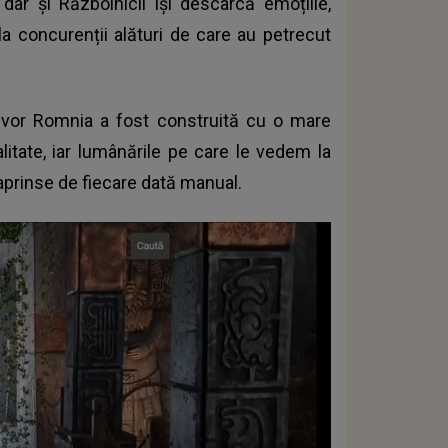
 dar și Războinicii își descarcă emoțiile,
e la concurenții alături de care au petrecut
rvivor Romnia a fost construită cu o mare
alitate, iar lumânările pe care le vedem la
 aprinse de fiecare dată manual.