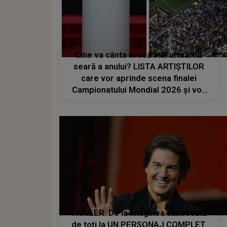
Cine va cânta în cea mai urmărită
seară a anului? LISTA ARTIȘTILOR
care vor aprinde scena finalei
Campionatului Mondial 2026 și vor
transforma SEARA TROFEULUI într-
un show de neuitat: "Ceremonia de
închidere va încheia..."
TRAILER: De la imaginea cunoscută
de toţi la UN PERSONAJ COMPLET