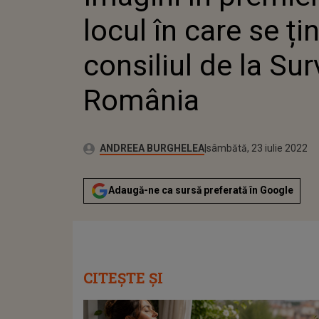
locul în care se ți
consiliul de la Sur
România
Publicat:
Autor:
joi, 29 aprilie 2021
Actualizat:
ANDREEA BURGHELEA
sâmbătă, 23 iulie 2022
Adaugă-ne ca sursă preferată în Google
CITEȘTE ȘI