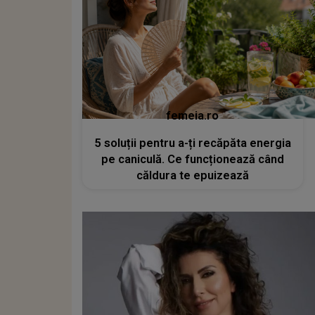
femeia.ro
5 soluții pentru a-ți recăpăta energia
pe caniculă. Ce funcționează când
căldura te epuizează