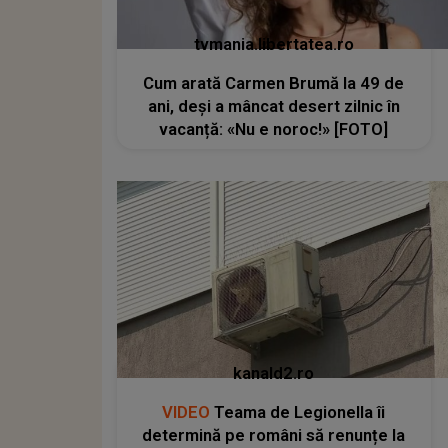
tvmania.libertatea.ro
Cum arată Carmen Brumă la 49 de
ani, deși a mâncat desert zilnic în
vacanță: «Nu e noroc!» [FOTO]
kanald2.ro
VIDEO
Teama de Legionella îi
determină pe români să renunțe la