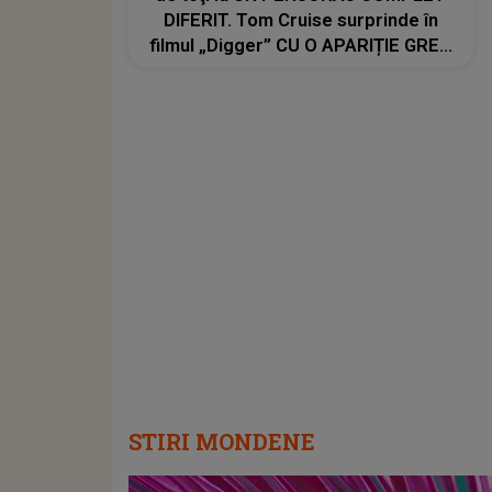
DIFERIT. Tom Cruise surprinde în
filmul „Digger” CU O APARIȚIE GREU
DE RECUNOSCUT. Look-ul schimbat
şi detaliile personajului au făcut ca
mulţi fani să privească de două ori
imaginile
STIRI MONDENE