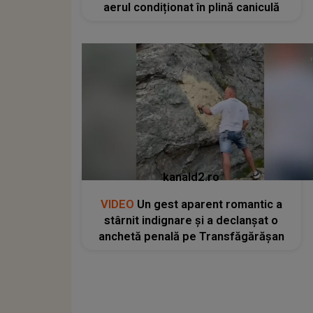
aerul condiționat în plină caniculă
kanald2.ro
VIDEO
Un gest aparent romantic a
stârnit indignare și a declanșat o
anchetă penală pe Transfăgărășan