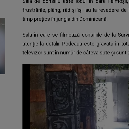
Sala de consiliu este locul în care Faimoșii,
frustrările, plâng, râd și își iau la revedere d
timp prețios în jungla din Dominicană.
Sala în care se filmează consiliile de la Su
atenție la detalii. Podeaua este gravată în tot
televizor sunt în număr de câteva sute și sunt