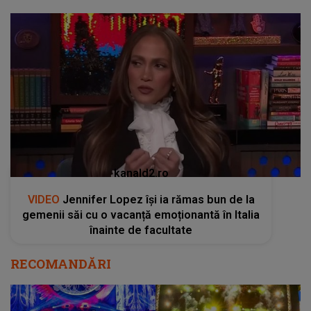
kanald2.ro
VIDEO
Jennifer Lopez își ia rămas bun de la
gemenii săi cu o vacanță emoționantă în Italia
înainte de facultate
RECOMANDĂRI