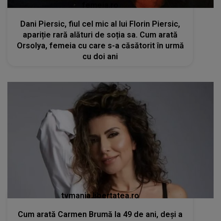
femeia.ro
Dani Piersic, fiul cel mic al lui Florin Piersic,
apariție rară alături de soția sa. Cum arată
Orsolya, femeia cu care s-a căsătorit în urmă
cu doi ani
tvmania.libertatea.ro
Cum arată Carmen Brumă la 49 de ani, deși a