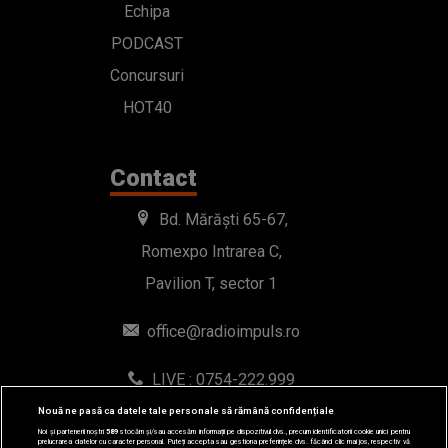
Echipa
PODCAST
Concursuri
HOT40
Contact
Bd. Mărăști 65-67,
Romexpo Intrarea C,
Pavilion T, sector 1
office@radioimpuls.ro
LIVE : 0754-222.999
WhatsApp: 0754-222.999
Nouă ne pasă ca datele tale personale să rămână confidențiale
Noi și partenerii noștri
589
stocăm și/sau accesăm informații pe dispozitivul dvs., precum identificatorii cookie unici pentru
prelucrarea datelor cu caracter personal. Puteți accepta sau gestiona preferințele dvs. făcând clic mai jos, respectiv vă