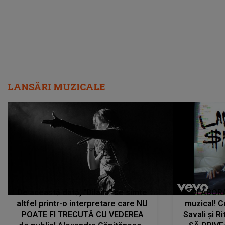
LANSĂRI MUZICALE
De această dată, "Dilaila" se simte
COLABORAR
altfel printr-o interpretare care NU
muzical! C
POATE FI TRECUTĂ CU VEDEREA
Savali și Ri