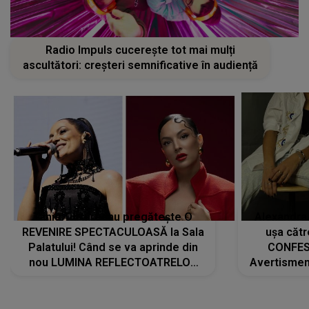
Radio Impuls cucerește tot mai mulți
ascultători: creșteri semnificative în audiență
Tania Turtureanu pregătește O
Alexandra
REVENIRE SPECTACULOASĂ la Sala
ușa cătr
Palatului! Când se va aprinde din
CONFES
nou LUMINA REFLECTOATRELOR
Avertismentu
pentru artistă: " Vor fi multe
rămas ÎNT
cântece noi, în premieră. Cântece
au format-
care abia acum învață să respire"
"Am f