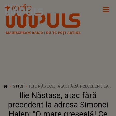
Radio Impuls
STIRI
ILIE NĂSTASE, ATAC FĂRĂ PRECEDENT LA
ADRESA SIMONEI HALEP: "O MARE
Ilie Năstase, atac fără
GREȘEALĂ! CE VREA SĂ DEMONSTREZE, CĂ
NU ÎNȚELEG?"
precedent la adresa Simonei
Halep: "O mare greșeală! Ce