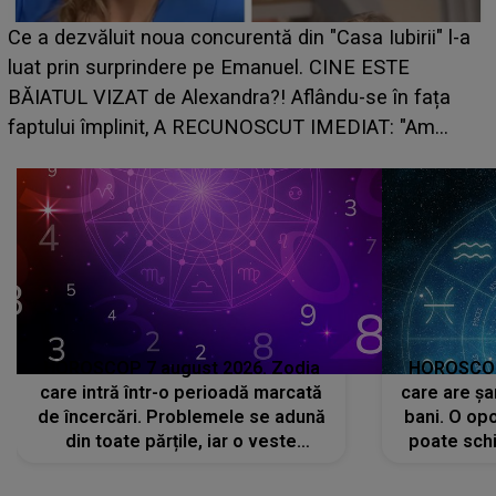
HOROSCOP de weekend, 8-9 august 2026. Zodi
i" l-a
care riscă să rămână fără bani. O decizie luată î
grabă îi aduce pierderi semnificative și îi dă toat
ața
planurile peste cap
Am
HOROSCOP 7 august 2026. Zodia
HOROSCOP 
care intră într-o perioadă marcată
care are șa
de încercări. Problemele se adună
bani. O opo
din toate părțile, iar o veste
poate schi
neașteptată îi dă planurile peste
la
cap