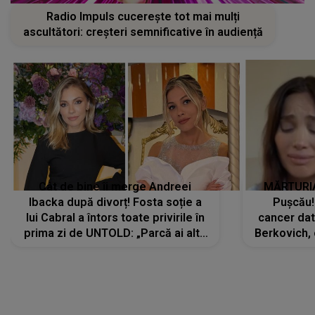
Radio Impuls cucerește tot mai mulți
ascultători: creșteri semnificative în audiență
Cât de bine îi merge Andreei
MĂRTURIA
Ibacka după divorț! Fosta soție a
Pușcău!
lui Cabral a întors toate privirile în
cancer dato
prima zi de UNTOLD: „Parcă ai altă
Berkovich, 
strălucire, emani putere,
accident ru
încredere, siguranță...”
Dacă nu 