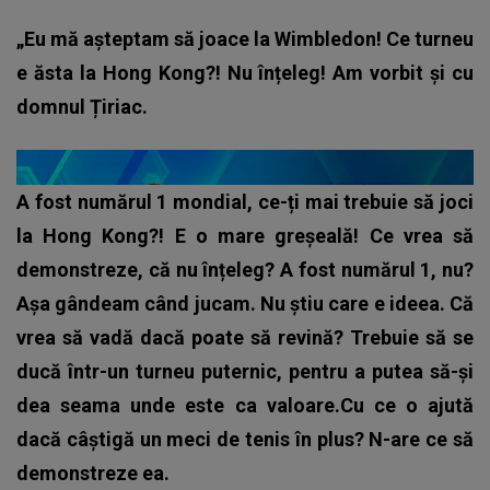
„Eu mă așteptam să joace la Wimbledon! Ce turneu
e ăsta la Hong Kong?! Nu înțeleg! Am vorbit și cu
domnul Țiriac.
A fost numărul 1 mondial, ce-ți mai trebuie să joci
la Hong Kong?! E o mare greșeală! Ce vrea să
demonstreze, că nu înțeleg? A fost numărul 1, nu?
Așa gândeam când jucam. Nu știu care e ideea. Că
vrea să vadă dacă poate să revină? Trebuie să se
ducă într-un turneu puternic, pentru a putea să-și
dea seama unde este ca valoare.Cu ce o ajută
dacă câștigă un meci de tenis în plus? N-are ce să
demonstreze ea.