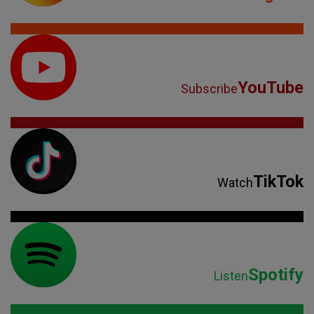
YouTube
Subscribe
TikTok
Watch
Spotify
Listen