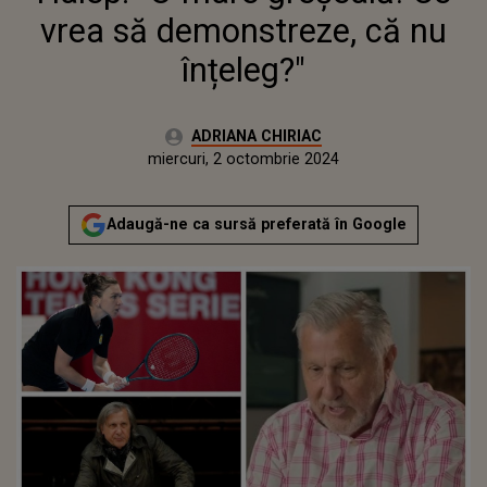
vrea să demonstreze, că nu
înțeleg?"
Autor:
ADRIANA CHIRIAC
Publicat:
miercuri, 2 octombrie 2024
Actualizat:
miercuri, 2 octombrie 2024
Adaugă-ne ca sursă preferată în Google