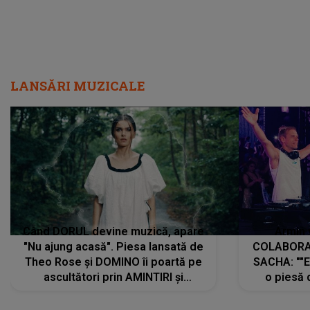
LANSĂRI MUZICALE
Când DORUL devine muzică, apare
Armin 
"Nu ajung acasă". Piesa lansată de
COLABORAR
Theo Rose și DOMINO îi poartă pe
SACHA: ""E
ascultători prin AMINTIRI și
o piesă 
REGĂSIRI, iar drumul emoțiilor
imediat pre
trece prin sufletul publicului:
cu mine șt