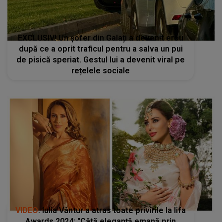
EXCLUSIV! Un șofer din Galați a devenit erou
după ce a oprit traficul pentru a salva un pui
de pisică speriat. Gestul lui a devenit viral pe
rețelele sociale
VIDEO
. Iulia Vântur a atras toate privirile la Iifa
Awards 2024: "Câtă eleganță emană prin