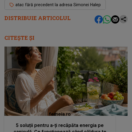
atac fără precedent la adresa Simonei Halep
DISTRIBUIE ARTICOLUL
CITEȘTE ȘI
femeia.ro
5 soluții pentru a-ți recăpăta energia pe
caniculă. Ce funcționează când căldura te