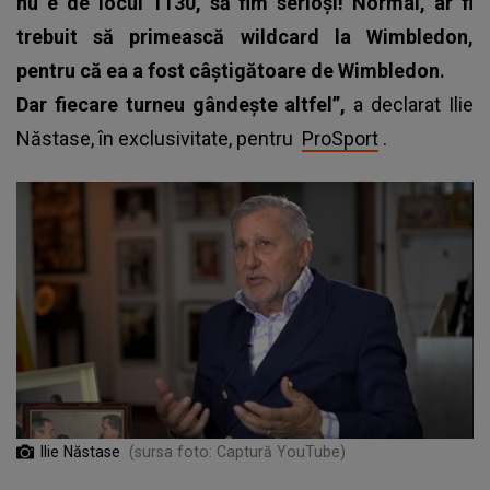
nu e de locul 1130, să fim serioși! Normal, ar fi
trebuit să primească wildcard la Wimbledon,
pentru că ea a fost câștigătoare de Wimbledon.
Dar fiecare turneu gândește altfel”,
a declarat Ilie
Năstase, în exclusivitate, pentru
ProSport
.
Ilie Năstase
(sursa foto: Captură YouTube)