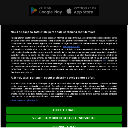
© 2019-2026 DOGAN MEDIA INTERNATIONAL SA, Toate
Nouă ne pasă ca datele tale personale să rămână confidențiale
drepturile rezervate.
Noi și partenerii noștri
589
stocăm și/sau accesăm informații pe dispozitivul dvs., precum identificatorii cookie unici pentru
prelucrarea datelor cu caracter personal. Puteți accepta sau gestiona preferințele dvs. făcând clic mai jos, respectiv vă
puteți opune utilizării unui interes legitim în orice moment pe pagina cu politica de confidențialitate. Aceste alegeri vor fi
raportate partenerilor noștri și nu vă vor afecta navigarea.
Mai multe detalii
Noi si partenerii nostri (retelele de socializare si agentiile de publicitate partenere, precum si furnizorii nostri de servicii de
date analitice) prelucram date pentru a permite website-ului sa functioneze, pentru a personaliza continutul si anunturile
publicitare afisate in functie de interesele si/sau profilul dvs., pentru a va oferi functionalitati aferente retelelor de
socializare si pentru a analiza traficul pe website. Beneficiati de drepturile prevazute de art. 15-22 din GDPR in legatura
cu prelucrarea datelor cu caracter personal. Aceste drepturi pot fi exercitate prin modalitatea indicata
aici
. Prin click pe
“ACCEPT TOATE”, acceptati folosirea tuturor Tehnologiilor de tip Cookie, care implica inclusiv acceptul dvs. cu privire la
stocarea/accesarea informatiilor de catre Vendor-ii cu care colaboram. Prin click pe “VREAU SA MODIFIC SETARILE
INDIVIDUAL” puteti schimba preferintele in mod individual, mai putin cele legate de cookie strict necesare pentru
functionarea website-ului.
Atât noi, cât și partenerii noștri prelucrăm datele pentru a oferi:
Stocarea și/sau accesarea informațiilor de pe un dispozitiv. Măsurarea performanței reclamelor. Utilizarea profilurilor
pentru selectarea conținutului personalizat. Dezvoltarea și îmbunătățirea serviciilor. Crearea profilurilor de conținut
personalizat. Utilizarea profilurilor pentru selectarea publicității personalizate. Crearea profilurilor pentru publicitate
personalizată. Măsurarea performanței conținutului. Înțelegerea publicului prin statistici sau combinații de date din surse
diferite. Utilizarea de date limitate pentru a selecta publicitatea. Utilizarea datelor limitate pentru a selecta conținutul.
Date precise de geolocație și identificarea prin scanarea dispozitivului.
Listă parteneri (furnizori)
MUSIC NON STOP
ACCEPT TOATE
Loading...
ZAYN feat. SIA - Dusk Till Dawn
VREAU SA MODIFIC SETARILE INDIVIDUAL
RESPING TOATE