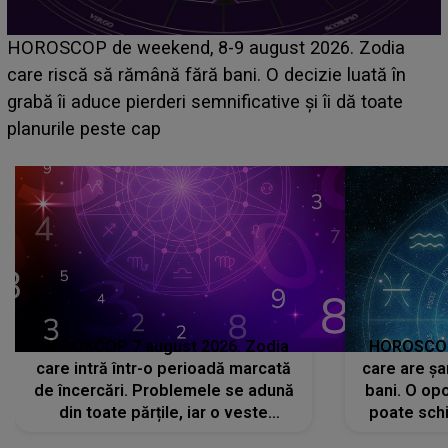
Emanuel a ținut ACEST DETALIU ASCUNS până
acum! În fața Alexandrei, concurentul din Casa Iubirii
face o MĂRTURISIRE NEAȘTEPTATĂ despre mama
sa: "I-am spus și ei în față, eu nu te iubesc pentru
că..."
HOROSCOP 7 august 2026. Zodia
HOROSCOP 
care intră într-o perioadă marcată
care are șa
de încercări. Problemele se adună
bani. O opo
din toate părțile, iar o veste
poate schi
neașteptată îi dă planurile peste
la