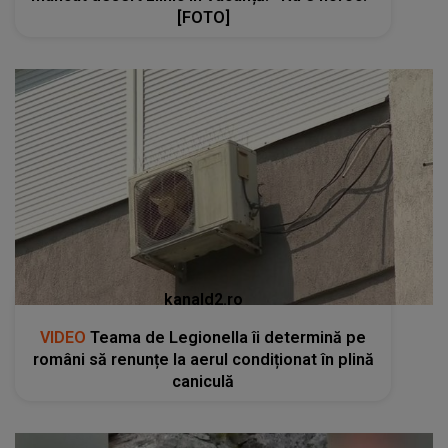
[FOTO]
kanald2.ro
VIDEO
Teama de Legionella îi determină pe
români să renunțe la aerul condiționat în plină
caniculă