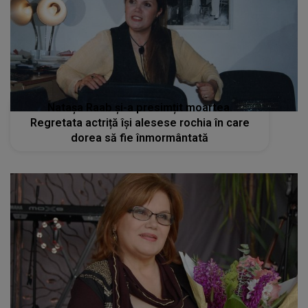
Natașa Raab și-a presimțit moartea.
Regretata actriță își alesese rochia în care
dorea să fie înmormântată