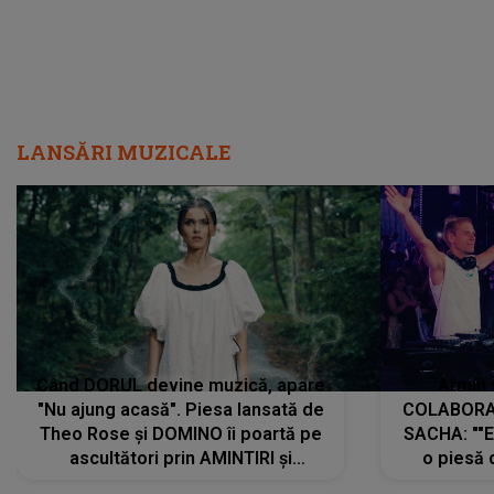
LANSĂRI MUZICALE
Când DORUL devine muzică, apare
Armin 
"Nu ajung acasă". Piesa lansată de
COLABORAR
Theo Rose și DOMINO îi poartă pe
SACHA: ""E
ascultători prin AMINTIRI și
o piesă 
REGĂSIRI, iar drumul emoțiilor
imediat pre