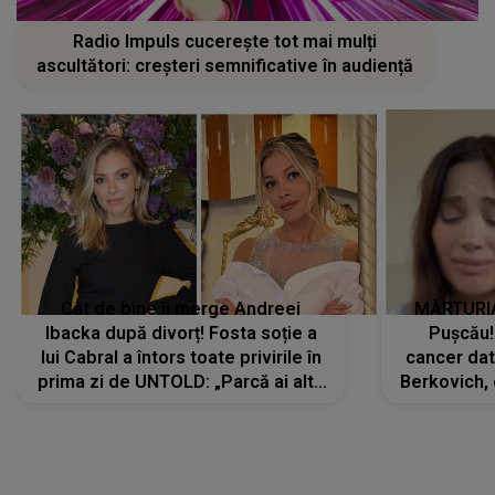
Radio Impuls cucerește tot mai mulți
ascultători: creșteri semnificative în audiență
Cât de bine îi merge Andreei
MĂRTURIA
Ibacka după divorț! Fosta soție a
Pușcău!
lui Cabral a întors toate privirile în
cancer dato
prima zi de UNTOLD: „Parcă ai altă
Berkovich, 
strălucire, emani putere,
accident ru
încredere, siguranță...”
Dacă nu 