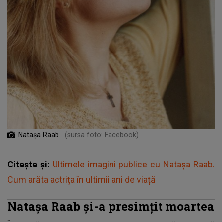
Natașa Raab
(sursa foto: Facebook)
Citește și:
Ultimele imagini publice cu Natașa Raab.
Cum arăta actrița în ultimii ani de viață
Natașa Raab și-a presimțit moartea