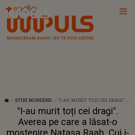
Radio Impuls
STIRI MONDENE
"I-AU MURIT TOȚI CEI DRAGI".
AVEREA PE CARE A LĂSAT-O
"I-au murit toți cei dragi".
MOȘTENIRE NATAȘA RAAB. CUI
I-A DĂRUIT APARTAMENTUL EI
Averea pe care a lăsat-o
DIN CRAIOVA
moștenire Natașa Raab. Cui i-