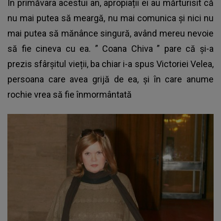
În primăvara acestui an, apropiații ei au mărturisit că
nu mai putea să meargă, nu mai comunica și nici nu
mai putea să mănânce singură, având mereu nevoie
să fie cineva cu ea. ”
Coana Chiva
” pare că și-a
prezis sfârșitul vieții, ba chiar i-a spus Victoriei Velea,
persoana care avea grijă de ea, și în care anume
rochie vrea să fie înmormântată