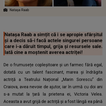
Natașa Raab
Natașa Raab a simțit că i se apropie sfârșitul
și a decis să-i facă actele singurei persoane
care i-a dăruit timpul, grija și resursele sale.
Iată cine a moștenit averea actriței!
De o frumusețe copleșitoare și un farmec fără egal,
dotată cu un talent fascinant, marea și îndrăgita
actriță a Teatrului Național „Marin Sorescu” din
Craiova, avea nevoie de ajutor, iar în urmă cu doi ani
s-a mutat la țară la prietena ei, Victoria Velea.
Aceasta a avut grijă de actriță și a fost lângă ea până