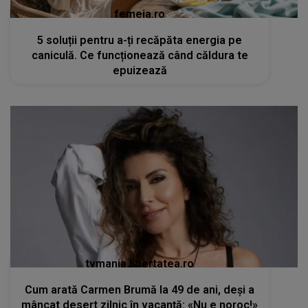
femeia.ro
5 soluții pentru a-ți recăpăta energia pe
caniculă. Ce funcționează când căldura te
epuizează
tvmania.libertatea.ro
Cum arată Carmen Brumă la 49 de ani, deși a
mâncat desert zilnic în vacanță: «Nu e noroc!»