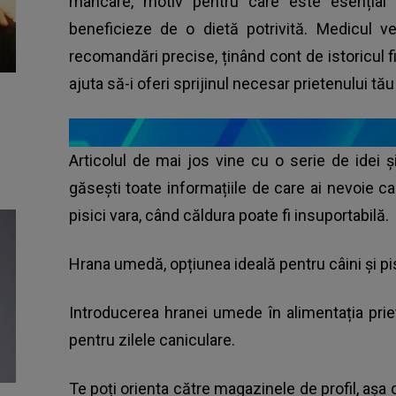
mâncare, motiv pentru care este esențial ca
beneficieze de o dietă potrivită. Medicul v
recomandări precise, ținând cont de istoricul f
ajuta să-i oferi sprijinul necesar prietenului tă
Articolul de mai jos vine cu o serie de idei ș
găsești toate informațiile de care ai nevoie c
pisici vara, când căldura poate fi insuportabilă.
Hrana umedă, opțiunea ideală pentru câini și pisi
Introducerea hranei umede în alimentația prie
pentru zilele caniculare.
Te poți orienta către magazinele de profil, aș