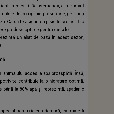
trienții necesari. De asemenea, e important
animalele de companie presupune, pe lângă
ază. Ca să te asiguri că pisicile și câinii fac
dere produse optime pentru dieta lor.
rezintă un aliat de bază în acest sezon,
e.
imă
ri animalului acces la apă proaspătă. Însă,
potrivite contribuie la o hidratare optimă.
e până la 80% apă și reprezintă, așadar, o
 special pentru igiena dentară, ea poate fi