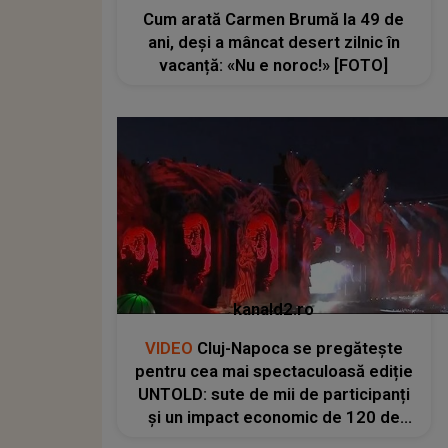
Cum arată Carmen Brumă la 49 de
ani, deși a mâncat desert zilnic în
vacanță: «Nu e noroc!» [FOTO]
kanald2.ro
VIDEO
Cluj-Napoca se pregătește
pentru cea mai spectaculoasă ediție
UNTOLD: sute de mii de participanți
și un impact economic de 120 de
milioane de euro