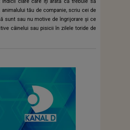
ndicii clare care îți arată că trebuie să
 animalului tău de companie, scriu cei de
că sunt sau nu motive de îngrijorare și ce
ive câinelui sau pisicii în zilele toride de