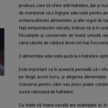
produse, care să ofere atât hidratare, dar și nu
de menționat că o îngrijire adecvată pentru 
evitarea alterării alimentelor, și alte reguli de b
față temperaturilor ridicate, trebuie să ai în ve
Pliculețele și conservele de hrană umedă rep
când valurile de căldură devin tot mai frecvent
O alimentație adecvată ajută la o hidratare opt
Este important ca în această perioadă să-i ofe
pe lângă acest lucru, și alegerea alimentației 
Conserva pentru câini sau pisici poate conțin
sursă valoroasă de hidratare.
Cu toate că hrana uscată are avantajele ei, în