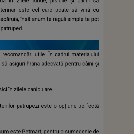
 în zilele toride, pisicile și câinii să
eterinar este cel care poate să vină cu
iecăruia, însă anumite reguli simple te pot
u patruped.
i recomandări utile. În cadrul materialului
a să asiguri hrana adecvată pentru câini și
ci în zilele caniculare
tenilor patrupezi este o opțiune perfectă
a cum este
Petmart
, pentru o sumedenie de