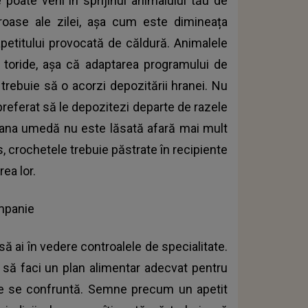
 poate veni în sprijinul animalului tău de
oase ale zilei, așa cum este dimineața
petitului provocată de căldură. Animalele
toride, așa că adaptarea programului de
 trebuie să o acorzi depozitării hranei. Nu
 preferat să le depozitezi departe de razele
 hrana umedă nu este lăsată afară mai mult
, crochetele trebuie păstrate în recipiente
ea lor.
ompanie
 să ai în vedere controalele de specialitate.
a să faci un plan alimentar adecvat pentru
 care se confruntă. Semne precum un apetit