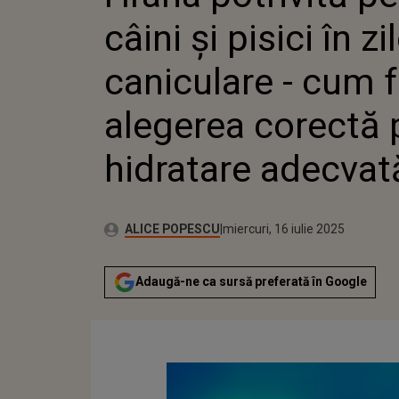
câini și pisici în zi
caniculare - cum f
alegerea corectă 
hidratare adecvat
Autor:
Publicat:
ALICE POPESCU
miercuri, 16 iulie 2025
Adaugă-ne ca sursă preferată în Google