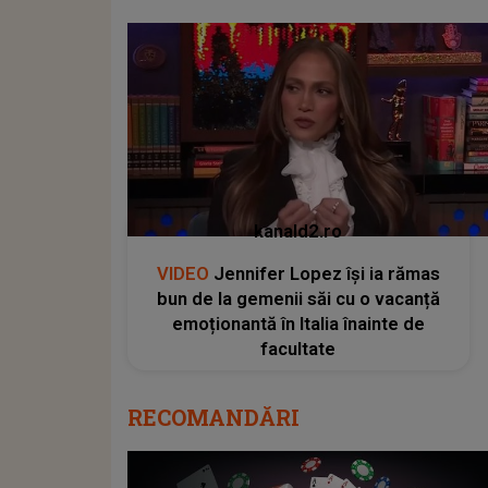
kanald2.ro
VIDEO
Jennifer Lopez își ia rămas
bun de la gemenii săi cu o vacanță
emoționantă în Italia înainte de
facultate
RECOMANDĂRI