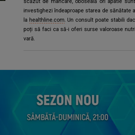
scăzut de mâncare, oboseală ori apatie sunt i
investighezi îndeaproape starea de sănătate a
la
healthline.com
. Un consult poate stabili da
poți să faci ca să-i oferi surse valoroase nutrit
vară.