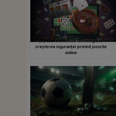
(P) Cum contribuie tehnologia la
creșterea siguranței privind jocurile
online
(P) Care sunt aplicațiile mobile cu