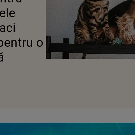
lele
aci
pentru o
ă