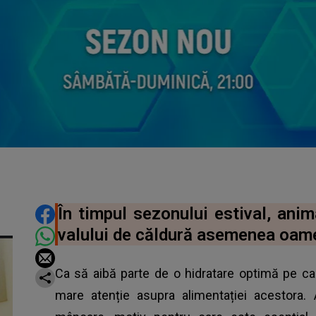
DISTRIBUIE ARTICOLUL
În timpul sezonului estival, anim
valului de căldură asemenea oame
Ca să aibă parte de o hidratare optimă pe c
mare atenție asupra alimentației acestora.