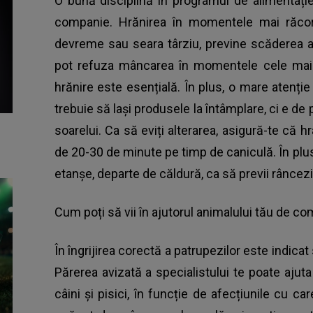
O bună disciplină în programul de alimentație
companie. Hrănirea în momentele mai răcor
devreme sau seara târziu, previne scăderea a
pot refuza mâncarea în momentele cele mai 
hrănire este esențială. În plus, o mare atenție
trebuie să lași produsele la întâmplare, ci e de
soarelui. Ca să eviți alterarea, asigură-te că
de 20-30 de minute pe timp de caniculă. În plus
etanșe, departe de căldură, ca să previi râncezir
Cum poți să vii în ajutorul animalului tău de c
În îngrijirea corectă a patrupezilor este indicat
Părerea avizată a specialistului te poate ajut
câini și pisici, în funcție de afecțiunile cu