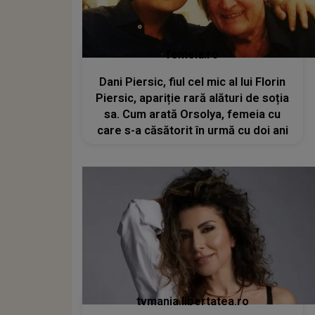
femeia.ro
Dani Piersic, fiul cel mic al lui Florin
Piersic, apariție rară alături de soția
sa. Cum arată Orsolya, femeia cu
care s-a căsătorit în urmă cu doi ani
tvmania.libertatea.ro