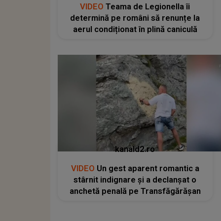
VIDEO
Teama de Legionella îi
determină pe români să renunțe la
aerul condiționat în plină caniculă
kanald2.ro
VIDEO
Un gest aparent romantic a
stârnit indignare și a declanșat o
anchetă penală pe Transfăgărășan