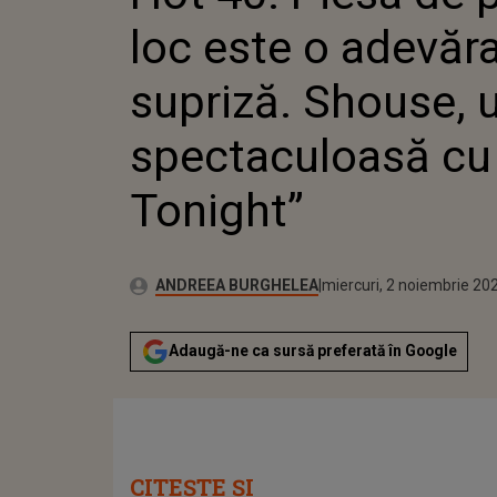
loc este o adevăr
supriză. Shouse, 
spectaculoasă cu
Tonight”
Publicat:
Autor:
marți, 2 noiembrie 2021
Actualizat:
ANDREEA BURGHELEA
miercuri, 2 noiembrie 20
Adaugă-ne ca sursă preferată în Google
CITEȘTE ȘI