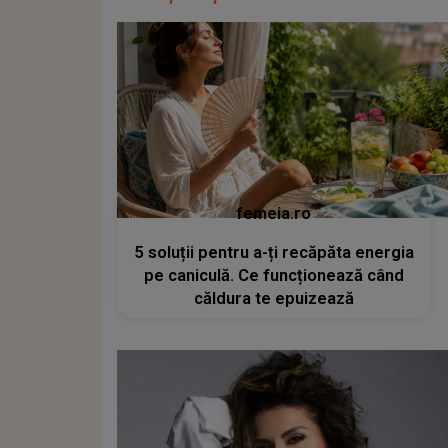
femeia.ro
5 soluții pentru a-ți recăpăta energia
pe caniculă. Ce funcționează când
căldura te epuizează