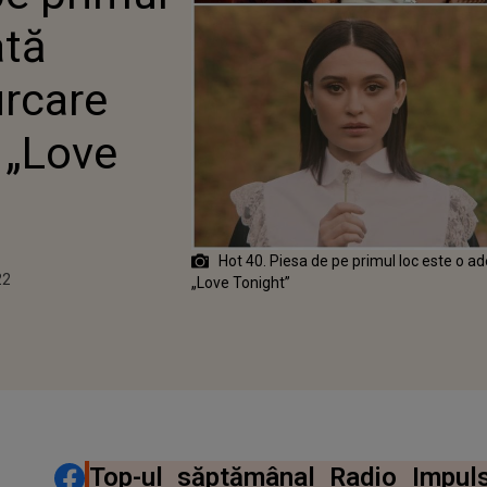
ată
urcare
 „Love
Hot 40. Piesa de pe primul loc este o 
22
„Love Tonight”
DISTRIBUIE ARTICOLUL
Top-ul săptămânal Radio Impul