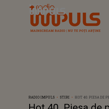
Radio Impuls
RADIO IMPULS
STIRI
HOT 40. PIESA DE 
ADEVĂRATĂ SUPRIZ
Hot 40. Piesa de 
SPECTACULOASĂ CU