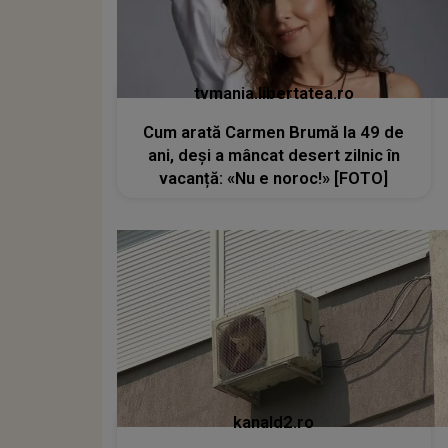
tvmania.libertatea.ro
Cum arată Carmen Brumă la 49 de
ani, deși a mâncat desert zilnic în
vacanță: «Nu e noroc!» [FOTO]
kanald2.ro