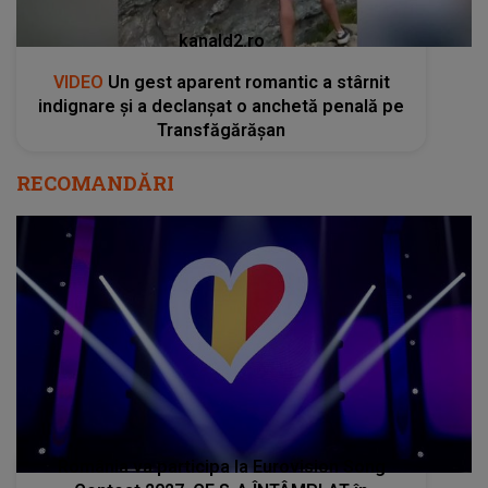
kanald2.ro
VIDEO
Un gest aparent romantic a stârnit
indignare și a declanșat o anchetă penală pe
Transfăgărășan
RECOMANDĂRI
România va participa la Eurovision Song