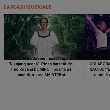
LANSĂRI MUZICALE
Când DORUL devine muzică, apare
Armin 
"Nu ajung acasă". Piesa lansată de
COLABORAR
Theo Rose și DOMINO îi poartă pe
SACHA: ""E
ascultători prin AMINTIRI și
o piesă 
REGĂSIRI, iar drumul emoțiilor
imediat pre
trece prin sufletul publicului:
cu mine șt
"Pentru toți cei care au plecat
păstrăm do
departe ca să le fie mai bine"