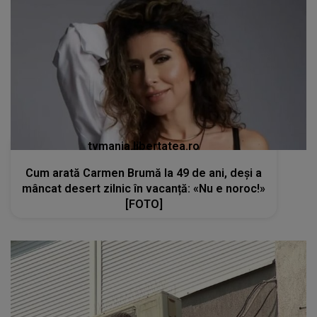
tvmania.libertatea.ro
Cum arată Carmen Brumă la 49 de ani, deși a
mâncat desert zilnic în vacanță: «Nu e noroc!»
[FOTO]