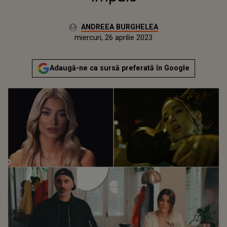
Autor:
ANDREEA BURGHELEA
Publicat:
marți, 26 aprilie 2022
Actualizat:
miercuri, 26 aprilie 2023
Adaugă-ne ca sursă preferată în Google