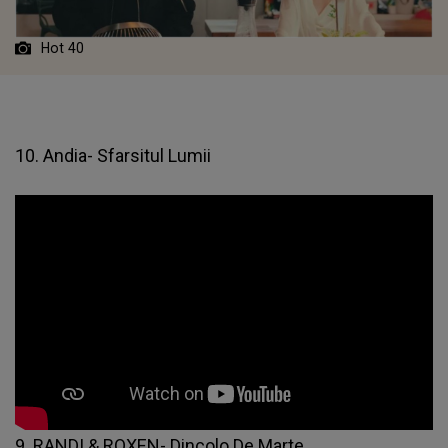
Hot 40
10. Andia- Sfarsitul Lumii
9. RANDI & ROXEN- Dincolo De Marte