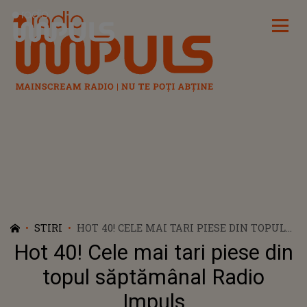
Radio Impuls
STIRI
HOT 40! CELE MAI TARI PIESE DIN TOPUL
SĂPTĂMÂNAL RADIO IMPULS
Hot 40! Cele mai tari piese din
topul săptămânal Radio
Impuls