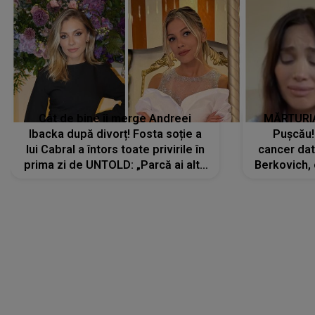
Cât de bine îi merge Andreei
MĂRTURIA
Ibacka după divorț! Fosta soție a
Pușcău!
lui Cabral a întors toate privirile în
cancer dato
prima zi de UNTOLD: „Parcă ai altă
Berkovich, 
strălucire, emani putere,
accident ru
încredere, siguranță...”
Dacă nu 