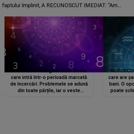
faptului împlinit, A RECUNOSCUT IMEDIAT: "Am
avut..."
HOROSCOP 7 august 2026. Zodia
HOROSCOP 
care intră într-o perioadă marcată
care are șa
de încercări. Problemele se adună
bani. O opo
din toate părțile, iar o veste
poate schi
neașteptată îi dă planurile peste
la
cap