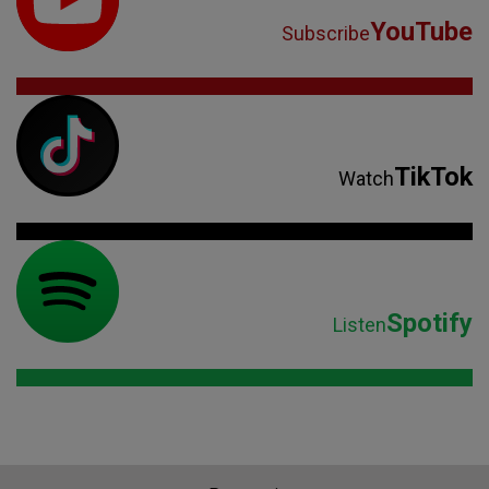
YouTube
Subscribe
TikTok
Watch
Spotify
Listen