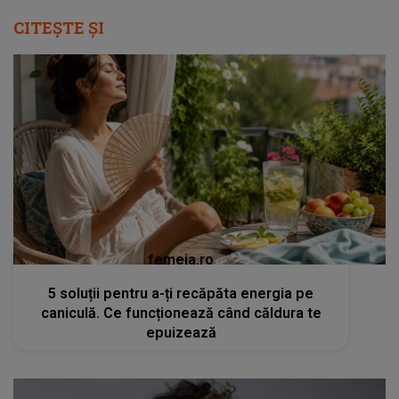
CITEȘTE ȘI
femeia.ro
5 soluții pentru a-ți recăpăta energia pe
caniculă. Ce funcționează când căldura te
epuizează