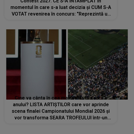
Contest 2027. CE S-A ÎNTÂMPLAT în
momentul în care s-a luat decizia și CUM S-A
VOTAT revenirea în concurs: "Reprezintă un
proiect strategic de..."
Cine va cânta în cea mai urmărită seară a
anului? LISTA ARTIȘTILOR care vor aprinde
scena finalei Campionatului Mondial 2026 și
vor transforma SEARA TROFEULUI într-un
show de neuitat: "Ceremonia de închidere va
încheia..."