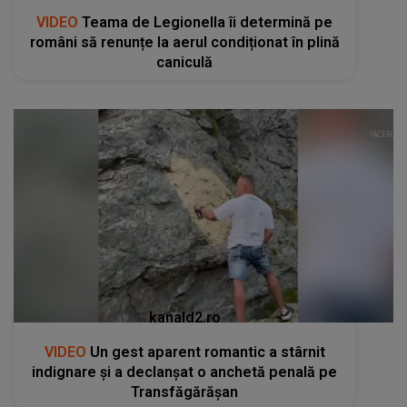
VIDEO
Teama de Legionella îi determină pe
români să renunțe la aerul condiționat în plină
caniculă
kanald2.ro
VIDEO
Un gest aparent romantic a stârnit
indignare și a declanșat o anchetă penală pe
Transfăgărășan