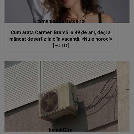
tvmania.libertatea.ro
Cum arată Carmen Brumă la 49 de ani, deși a
mâncat desert zilnic în vacanță: «Nu e noroc!»
[FOTO]
kanald2.ro