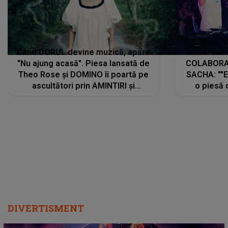
Când DORUL devine muzică, apare
Armin 
"Nu ajung acasă". Piesa lansată de
COLABORAR
Theo Rose și DOMINO îi poartă pe
SACHA: ""E
ascultători prin AMINTIRI și
o piesă 
REGĂSIRI, iar drumul emoțiilor
imediat pre
trece prin sufletul publicului:
cu mine șt
"Pentru toți cei care au plecat
păstrăm do
departe ca să le fie mai bine"
DIVERTISMENT