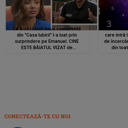
Ce a dezvăluit noua concurentă
HOROSCOP 
din "Casa Iubirii" l-a luat prin
care intră
surprindere pe Emanuel. CINE
de încercă
ESTE BĂIATUL VIZAT de
din toat
Alexandra?! Aflându-se în fața
neașteptat
faptului împlinit, A RECUNOSCUT
IMEDIAT: "Am avut..."
CONECTEAZĂ-TE CU NOI