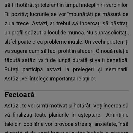
să fii hotărât și tolerant în timpul îndeplinirii sarcinilor.
Fii pozitiv; lucrurile se vor îmbunătăți pe măsură ce
ziua trece. Astăzi, ar trebui să încercați să păstrați
un profil scăzut la locul de muncă. Nu suprasolicitați,
altfel poate crea probleme inutile. Un vechi prieten îți
va sugera cum să faci profit în afaceri. O nouă relație
făcută astăzi va fi de lungă durată și va fi benefică.
Puteți participa astăzi la prelegeri și seminarii.
Astăzi, vei înțelege importanța relațiilor.
Fecioară
Astăzi, te vei simți motivat și hotărât. Veți încerca să
vă finalizați toate planurile în așteptare. Amintirile
tale din copilărie vor provoca stres și anxietate, însă