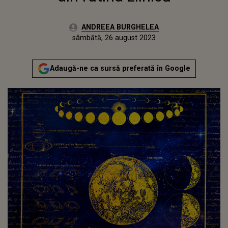
Autor:
ANDREEA BURGHELEA
Publicat:
vineri, 26 august 2022
Actualizat:
sâmbătă, 26 august 2023
Adaugă-ne ca sursă preferată în Google