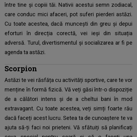
între tine și copiii tăi. Nativii acestui semn zodiacal,
care conduc mici afaceri, pot suferi pierderi astăzi.
Cu toate acestea, dacă muncești din greu și depui
eforturi în direcția corectă, vei ieși din situația
adversă. Turul, divertismentul și socializarea ar fi pe
agenda ta astăzi.
Scorpion
Astăzi te vei răsfăța cu activități sportive, care te vor
menține în formă fizică. Vă veți găsi într-o dispoziție
de a călători intens și de a cheltui bani în mod
extravagant. Cu toate acestea, veți simți foarte rău
dacă faceți acest lucru. Setea ta de cunoaștere te va
ajuta să-ți faci noi prieteni. Vă sfătuiți să planificați
ceva special pentru seară și să o faceți una