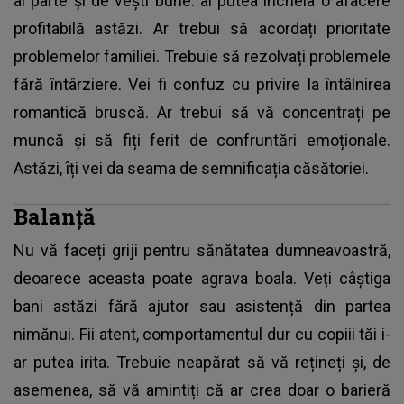
ai parte și de vești bune: ai putea încheia o afacere
profitabilă astăzi. Ar trebui să acordați prioritate
problemelor familiei. Trebuie să rezolvați problemele
fără întârziere. Vei fi confuz cu privire la întâlnirea
romantică bruscă. Ar trebui să vă concentrați pe
muncă și să fiți ferit de confruntări emoționale.
Astăzi, îți vei da seama de semnificația căsătoriei.
Balanță
Nu vă faceți griji pentru sănătatea dumneavoastră,
deoarece aceasta poate agrava boala. Veți câștiga
bani astăzi fără ajutor sau asistență din partea
nimănui. Fii atent, comportamentul dur cu copiii tăi i-
ar putea irita. Trebuie neapărat să vă rețineți și, de
asemenea, să vă amintiți că ar crea doar o barieră