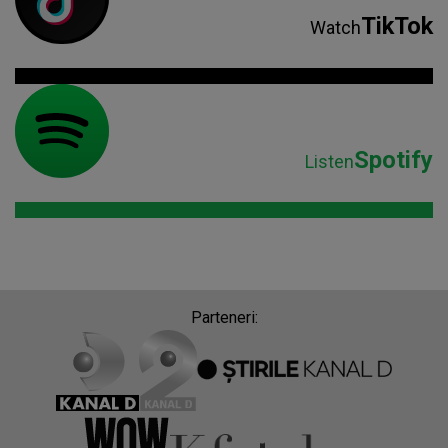
TikTok
Watch
Spotify
Listen
Parteneri: