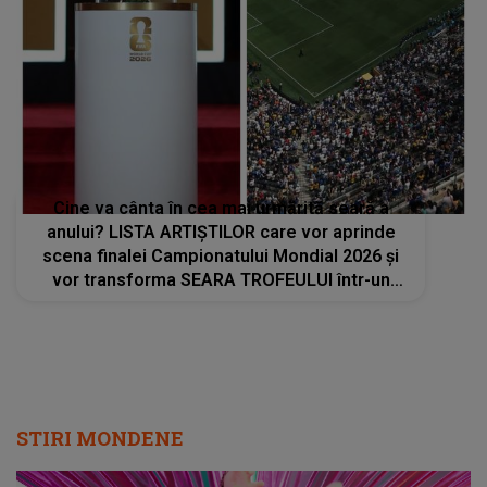
Cine va cânta în cea mai urmărită seară a
anului? LISTA ARTIȘTILOR care vor aprinde
scena finalei Campionatului Mondial 2026 și
vor transforma SEARA TROFEULUI într-un
show de neuitat: "Ceremonia de închidere va
încheia..."
STIRI MONDENE