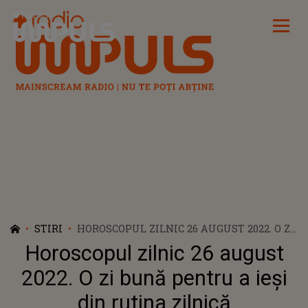
Radio Impuls
STIRI
HOROSCOPUL ZILNIC 26 AUGUST 2022. O ZI
BUNĂ PENTRU A IEȘI DIN RUTINA
Horoscopul zilnic 26 august
ZILNICĂ
2022. O zi bună pentru a ieși
din rutina zilnică