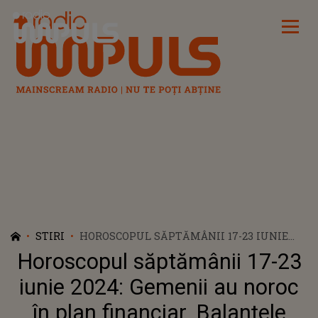
Radio Impuls
STIRI
HOROSCOPUL SĂPTĂMÂNII 17-23 IUNIE
2024: GEMENII AU NOROC ÎN PLAN
Horoscopul săptămânii 17-23
FINANCIAR. BALANȚELE DESCOPERĂ
REȚETA SUCCESULUI
iunie 2024: Gemenii au noroc
în plan financiar. Balanțele