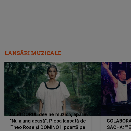
LANSĂRI MUZICALE
Când DORUL devine muzică, apare
Armin 
"Nu ajung acasă". Piesa lansată de
COLABORAR
Theo Rose și DOMINO îi poartă pe
SACHA: ""E