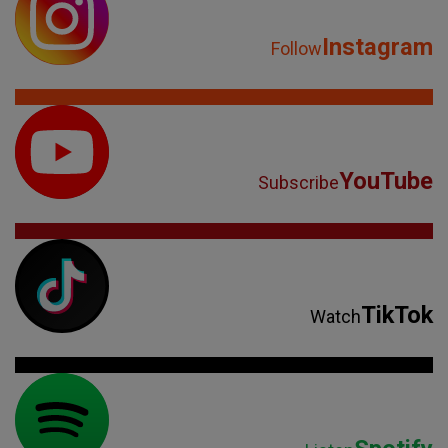
Instagram
Follow
YouTube
Subscribe
TikTok
Watch