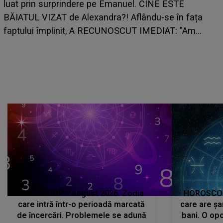
HOROSCOP de weekend, 8-9 august 2026. Zodia
care riscă să rămână fără bani. O decizie luată în
grabă îi aduce pierderi semnificative și îi dă toate
planurile peste cap
HOROSCOP 7 august 2026. Zodia
HOROSCOP 
care intră într-o perioadă marcată
care are șa
de încercări. Problemele se adună
bani. O opo