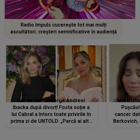
Radio Impuls cucerește tot mai mulți
ascultători: creșteri semnificative în audiență
Cât de bine îi merge Andreei
MĂRTURIA
Ibacka după divorț! Fosta soție a
Pușcău!
lui Cabral a întors toate privirile în
cancer dato
prima zi de UNTOLD: „Parcă ai altă
Berkovich, 
strălucire, emani putere,
accident ru
încredere, siguranță...”
Dacă nu 