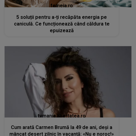
femeia.ro
5 soluții pentru a-ți recăpăta energia pe
caniculă. Ce funcționează când căldura te
epuizează
tvmania.libertatea.ro
Cum arată Carmen Brumă la 49 de ani, deși a
mâncat desert zilnic în vacanță: «Nu e noroc!»