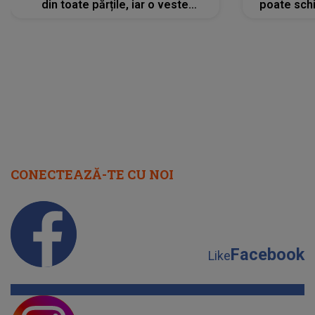
din toate părțile, iar o veste
poate schi
neașteptată îi dă planurile peste
la
cap
CONECTEAZĂ-TE CU NOI
Facebook
Like