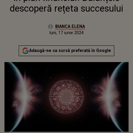
descoperă rețeta succesului
Autor:
BIANCA ELENA
Publicat:
luni, 17 iunie 2024
Actualizat:
luni, 17 iunie 2024
Adaugă-ne ca sursă preferată în Google