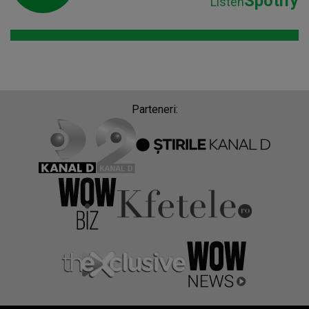
Spotify
Listen
Parteneri: