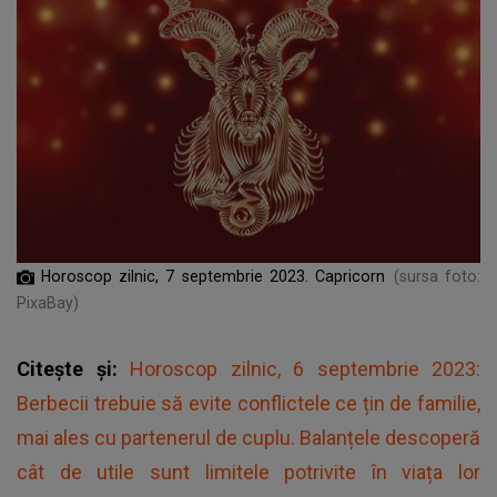
Horoscop zilnic, 7 septembrie 2023. Capricorn
(sursa foto:
PixaBay)
Citește și:
Horoscop zilnic, 6 septembrie 2023:
Berbecii trebuie să evite conflictele ce țin de familie,
mai ales cu partenerul de cuplu. Balanțele descoperă
cât de utile sunt limitele potrivite în viața lor