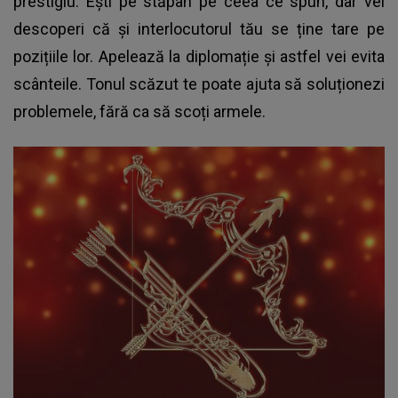
prestigiu. Ești pe stăpân pe ceea ce spun, dar vei
descoperi că și interlocutorul tău se ține tare pe
pozițiile lor. Apelează la diplomație și astfel vei evita
scânteile. Tonul scăzut te poate ajuta să soluționezi
problemele, fără ca să scoți armele.