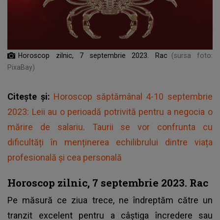
Horoscop zilnic, 7 septembrie 2023. Rac
(sursa foto:
PixaBay)
Citește și:
Horoscop săptămânal 4-10 septembrie
2023: Leii au o perioadă potrivită pentru a negocia o
mărire de salariu. Taurii se vor confrunta cu
dificultăți în menținerea echilibrului dintre viața
profesională și cea personală
Horoscop zilnic, 7 septembrie 2023. Rac
Pe măsură ce ziua trece, ne îndreptăm către un
tranzit excelent pentru a câștiga încredere sau