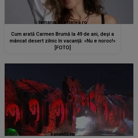
tvmania.libertatea.ro
Cum arată Carmen Brumă la 49 de ani, deși a
mâncat desert zilnic în vacanță: «Nu e noroc!»
[FOTO]
kanald2.ro