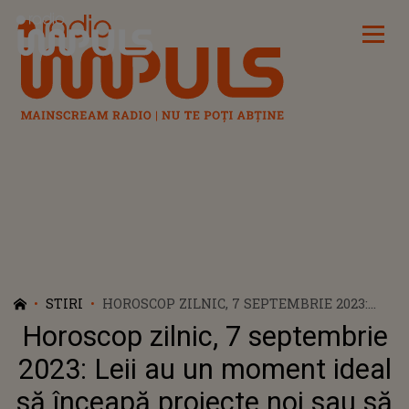
Radio Impuls
STIRI
HOROSCOP ZILNIC, 7 SEPTEMBRIE 2023:
LEII AU UN MOMENT IDEAL SĂ ÎNCEAPĂ
Horoscop zilnic, 7 septembrie
PROIECTE NOI SAU SĂ ABORDEZE
PROVOCĂRI ÎNDRĂZNEȚE. BERBECII SUNT
2023: Leii au un moment ideal
DESCHIȘI SĂ EXPLOREZE IDEI INOVATOARE
să înceapă proiecte noi sau să