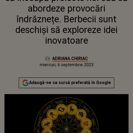
abordeze provocări
îndrăznețe. Berbecii sunt
deschiși să exploreze idei
inovatoare
Autor:
ADRIANA CHIRIAC
Publicat:
miercuri, 6 septembrie 2023
Actualizat:
miercuri, 6 septembrie 2023
Adaugă-ne ca sursă preferată în Google