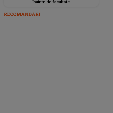
înainte de facultate
RECOMANDĂRI
Noi schimbări în anul școlar 2023-2024! Ce
trebuie să știe elevii, profesorii și părinții. S-
au schimbat şi vacanţele