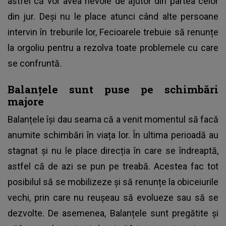
astfel că vor avea nevoie de ajutor din partea celor
din jur. Deși nu le place atunci când alte persoane
intervin în treburile lor, Fecioarele trebuie să renunțe
la orgoliu pentru a rezolva toate problemele cu care
se confruntă.
Balanțele sunt puse pe schimbări
majore
Balanțele își dau seama că a venit momentul să facă
anumite schimbări în viața lor. În ultima perioadă au
stagnat și nu le place direcția în care se îndreaptă,
astfel că de azi se pun pe treabă. Acestea fac tot
posibilul să se mobilizeze și să renunțe la obiceiurile
vechi, prin care nu reușeau să evolueze sau să se
dezvolte. De asemenea, Balanțele sunt pregătite și