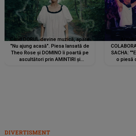
Când DORUL devine muzică, apare
Armin 
"Nu ajung acasă". Piesa lansată de
COLABORAR
Theo Rose și DOMINO îi poartă pe
SACHA: ""E
ascultători prin AMINTIRI și
o piesă 
REGĂSIRI, iar drumul emoțiilor
imediat pre
trece prin sufletul publicului:
cu mine șt
"Pentru toți cei care au plecat
păstrăm do
departe ca să le fie mai bine"
DIVERTISMENT