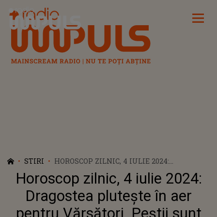
Radio Impuls
STIRI
HOROSCOP ZILNIC, 4 IULIE 2024:
DRAGOSTEA PLUTEȘTE ÎN AER PENTRU
Horoscop zilnic, 4 iulie 2024:
VĂRSĂTORI. PEȘTII SUNT CU GÂNDUL LA
VACANȚĂ
Dragostea plutește în aer
pentru Vărsători. Peștii sunt