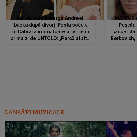
Cât de bine îi merge Andreei
MĂRTURIA
Ibacka după divorț! Fosta soție a
Pușcău!
lui Cabral a întors toate privirile în
cancer dato
prima zi de UNTOLD: „Parcă ai altă
Berkovich, 
strălucire, emani putere,
accident ru
încredere, siguranță...”
Dacă nu 
LANSĂRI MUZICALE