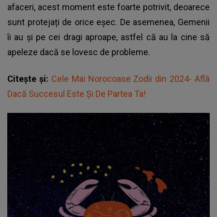
afaceri, acest moment este foarte potrivit, deoarece
sunt protejați de orice eșec. De asemenea, Gemenii
îi au și pe cei dragi aproape, astfel că au la cine să
apeleze dacă se lovesc de probleme.
Citește și:
Cele Mai Norocoase Zodii din 2024- Află
Dacă Succesul Este Și De Partea Ta!