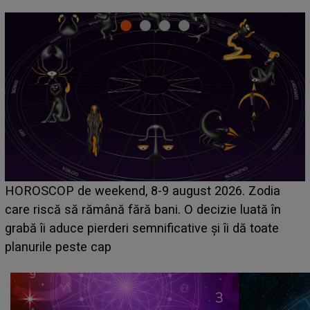
Emanuel a ținut ACEST DETALIU ASCUNS până
acum! În fața Alexandrei, concurentul din Casa Iubirii
face o MĂRTURISIRE NEAȘTEPTATĂ despre mama
sa: "I-am spus și ei în față, eu nu te iubesc pentru
că..."