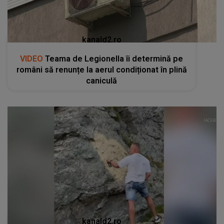
kanald2.ro
VIDEO
Teama de Legionella îi determină pe
români să renunțe la aerul condiționat în plină
caniculă
kanald2.ro