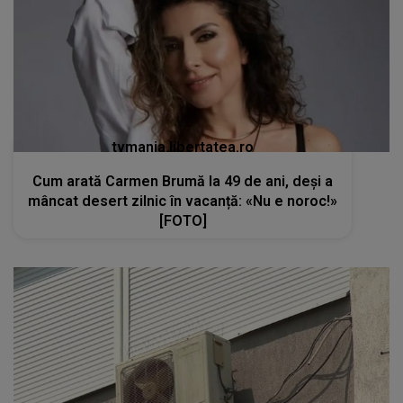
tvmania.libertatea.ro
Cum arată Carmen Brumă la 49 de ani, deși a
mâncat desert zilnic în vacanță: «Nu e noroc!»
[FOTO]