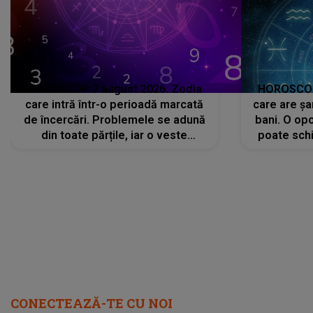
HOROSCOP 7 august 2026. Zodia
HOROSCOP 
care intră într-o perioadă marcată
care are șa
de încercări. Problemele se adună
bani. O opo
din toate părțile, iar o veste
poate schi
neașteptată îi dă planurile peste
la
cap
CONECTEAZĂ-TE CU NOI