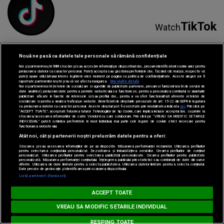
TikTok
Watch
Nouă ne pasă ca datele tale personale să rămână confidențiale
Noi și partenerii noștri
589
stocăm și/sau accesăm informații pe dispozitivul dvs., precum identificatorii cookie unici pentru
prelucrarea datelor cu caracter personal. Puteți accepta sau gestiona preferințele dvs. făcând clic mai jos, respectiv vă
puteți opune utilizării unui interes legitim în orice moment pe pagina cu politica de confidențialitate. Aceste alegeri vor fi
raportate partenerilor noștri și nu vă vor afecta navigarea.
Mai multe detalii
Noi si partenerii nostri (retelele de socializare si agentiile de publicitate partenere, precum si furnizorii nostri de servicii de
Spotify
date analitice) prelucram date pentru a permite website-ului sa functioneze, pentru a personaliza continutul si anunturile
Listen
publicitare afisate in functie de interesele si/sau profilul dvs., pentru a va oferi functionalitati aferente retelelor de
socializare si pentru a analiza traficul pe website. Beneficiati de drepturile prevazute de art. 15-22 din GDPR in legatura
cu prelucrarea datelor cu caracter personal. Aceste drepturi pot fi exercitate prin modalitatea indicata
aici
. Prin click pe
“ACCEPT TOATE”, acceptati folosirea tuturor Tehnologiilor de tip Cookie, care implica inclusiv acceptul dvs. cu privire la
stocarea/accesarea informatiilor de catre Vendor-ii cu care colaboram. Prin click pe “VREAU SA MODIFIC SETARILE
INDIVIDUAL” puteti schimba preferintele in mod individual, mai putin cele legate de cookie strict necesare pentru
functionarea website-ului.
Atât noi, cât și partenerii noștri prelucrăm datele pentru a oferi:
Stocarea și/sau accesarea informațiilor de pe un dispozitiv. Măsurarea performanței reclamelor. Utilizarea profilurilor
pentru selectarea conținutului personalizat. Dezvoltarea și îmbunătățirea serviciilor. Crearea profilurilor de conținut
personalizat. Utilizarea profilurilor pentru selectarea publicității personalizate. Crearea profilurilor pentru publicitate
personalizată. Măsurarea performanței conținutului. Înțelegerea publicului prin statistici sau combinații de date din surse
diferite. Utilizarea de date limitate pentru a selecta publicitatea. Utilizarea datelor limitate pentru a selecta conținutul.
Date precise de geolocație și identificarea prin scanarea dispozitivului.
Parteneri:
Listă parteneri (furnizori)
MUSIC NON STOP
ACCEPT TOATE
Loading...
#hitperepeat
VREAU SA MODIFIC SETARILE INDIVIDUAL
RESPING TOATE