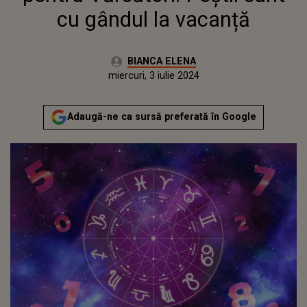
cu gândul la vacanță
Autor:
BIANCA ELENA
Publicat:
miercuri, 3 iulie 2024
Adaugă-ne ca sursă preferată în Google