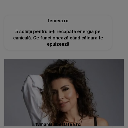
tvmania.libertatea.ro
Cum arată Carmen Brumă la 49 de ani, deși a
mâncat desert zilnic în vacanță: «Nu e noroc!»
[FOTO]