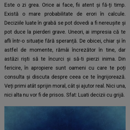
Este o zi grea. Orice ai face, fii atent și fă-ți timp.
Există o mare probabilitate de erori în calcule.
Deciziile luate în grabă se pot dovedi a fi nereușite și
pot duce la pierderi grave. Uneori, ai impresia că te
afli într-o situație fără speranță. De obicei, chiar și în
astfel de momente, rămâi încrezător în tine, dar
astăzi riști să te încurci și să-ti pierzi inima. Din
fericire, în apropiere sunt oameni cu care te poți
consulta și discuta despre ceea ce te îngrijorează.
Veți primi atât sprijin moral, cât și ajutor real. Nici una,
nici alta nu vor fi de prisos. Sfat: Luati decizii cu grijă.