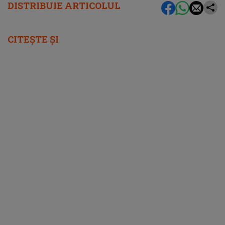
DISTRIBUIE ARTICOLUL
CITEȘTE ȘI
femeia.ro
5 soluții pentru a-ți recăpăta energia pe
caniculă. Ce funcționează când căldura te
epuizează