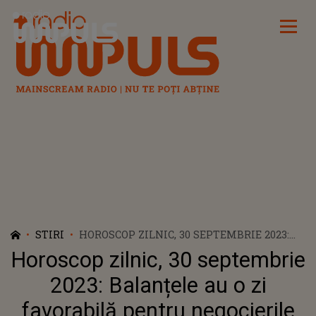
Radio Impuls
STIRI
HOROSCOP ZILNIC, 30 SEPTEMBRIE 2023:
BALANȚELE AU O ZI FAVORABILĂ PENTRU
Horoscop zilnic, 30 septembrie
NEGOCIERILE DE AFACERI, SCHIMBAREA
LOCULUI DE MUNCĂ ȘI DEZVOLTAREA
2023: Balanțele au o zi
CARIEREI. BERBECII SE REINVENTEAZĂ ȘI
favorabilă pentru negocierile
ÎNCEARCĂ LUCRURI NOI