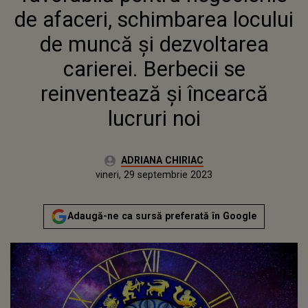
de afaceri, schimbarea locului
de muncă și dezvoltarea
carierei. Berbecii se
reinventează și încearcă
lucruri noi
Autor:
ADRIANA CHIRIAC
Publicat:
vineri, 29 septembrie 2023
Actualizat:
vineri, 29 septembrie 2023
Adaugă-ne ca sursă preferată în Google